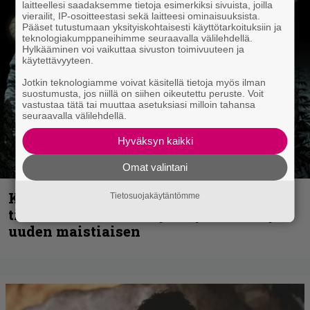
laitteellesi saadaksemme tietoja esimerkiksi sivuista, joilla
vierailit, IP-osoitteestasi sekä laitteesi ominaisuuksista.
Pääset tutustumaan yksityiskohtaisesti käyttötarkoituksiin ja
teknologiakumppaneihimme seuraavalla välilehdellä.
Hylkääminen voi vaikuttaa sivuston toimivuuteen ja
käytettävyyteen.
Jotkin teknologiamme voivat käsitellä tietoja myös ilman
suostumusta, jos niillä on siihen oikeutettu peruste. Voit
vastustaa tätä tai muuttaa asetuksiasi milloin tahansa
seuraavalla välilehdellä.
Hyväksyn kaikki
Omat valintani
Kokoonpanonsa uudistanut Sleep
Tietosuojakäytäntömme
tiedottaa uudesta levystä, julkaisi myös
uuden maistiaisen