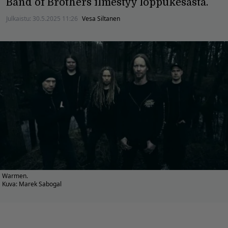
Band of Brothers ilmestyy loppukesästä.
Julkaistu:
30.5.2025 11:26
Vesa Siltanen
Warmen.
Kuva: Marek Sabogal