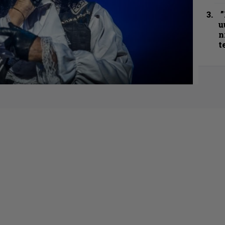
”
u
n
t