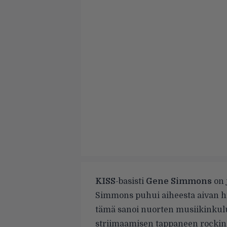
KISS
-basisti
Gene Simmons
on j
Simmons puhui aiheesta
aivan h
tämä sanoi nuorten musiikinkulu
striimaamisen tappaneen rockin