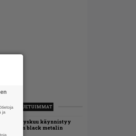
sen
LUETUIMMAT
tietoja
 ja
Espoon syyskuu käynnistyy
otimaisen black metalin
erkeissä
toja