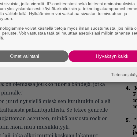
i sivuista, joilla vierailit, IP-osoitteestasi sekä laitteesi ominaisuuksista
an yksityiskohtaisesti käyttötarkoituksiin ja teknologiakumppaneihimm
”
la välilehdellä. Hylkääminen voi vaikuttaa sivuston toimivuuteen ja
k
yyteen.
n
knologiamme voivat käsitellä tietoja myös ilman suostumusta, jos niillä o
–
u peruste. Voit vastustaa tätä tai muuttaa asetuksiasi milloin tahansa se
e
lä.
h
”
Omat valintani
Hyväksyn kaikki
u
n
t
Tietosuojak
uoria kitaroineen ja rumpuineen opettelemassa
a: on olemassa joukko nuoria bändejä, jotka
N
pinnalle.”
F
m
juuri nyt siellä missä sen kuuluukin olla eli
m
altaisista palkintojuhlista. Se tekee genrelle
suojattoman asenteen, minkä ansiosta rock on
”
p
uin moni muu musiikkityyli.
j
n laji, joka alkoi muttei koskaan lakannut