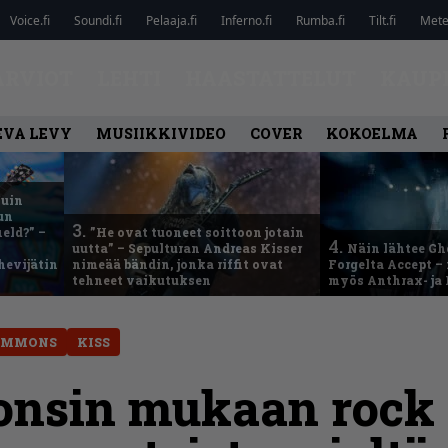
Voice.fi
Soundi.fi
Pelaaja.fi
Inferno.fi
Rumba.fi
Tilt.fi
Metel
ARVIOT
LEHTI
HAASTATTELUT
KAUP
EVA LEVY
MUSIIKKIVIDEO
COVER
KOKOELMA
kuin
un
3.
eld?” –
”He ovat tuoneet soittoon jotain
4.
uutta” – Sepulturan Andreas Kisser
Näin lähtee Gh
hevijätin
nimeää bändin, jonka riffit ovat
Forgelta Accept 
tehneet vaikutuksen
myös Anthrax- ja
SIMMONS
KISS
nsin mukaan rock 