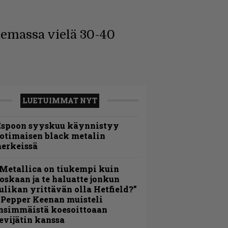
olemassa vielä 30-40
LUETUIMMAT NYT
Espoon syyskuu käynnistyy
otimaisen black metalin
erkeissä
Metallica on tiukempi kuin
oskaan ja te haluatte jonkun
ulikan yrittävän olla Hetfield?”
 Pepper Keenan muisteli
nsimmäistä koesoittoaan
evijätin kanssa