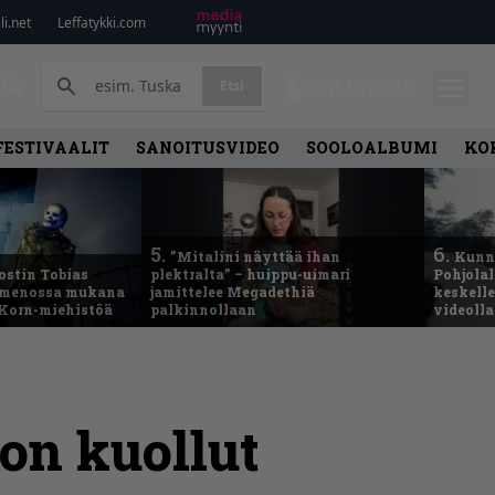
i.net
Leffatykki.com
PA
Etsi
KIRJAUDU
FESTIVAALIT
SANOITUSVIDEO
SOOLOALBUMI
KO
5.
6.
”Mitalini näyttää ihan
Kunni
ostin Tobias
plektralta” – huippu-uimari
Pohjolal
– menossa mukana
jamittelee Megadethiä
keskelle
 Korn-miehistöä
palkinnollaan
videoll
on kuollut