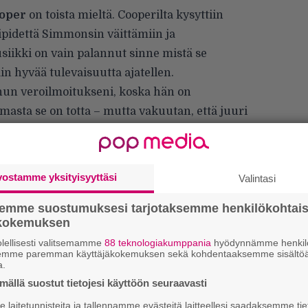
ooper
on toista mieltä. Cooperilta kysyttiin
pidettä Simmonsin väittämiin ja
siikki on vain palannut sinne mistä se
in hyvää tulevaisuutta ajatellen.
inun veroilmoitukseni, koska hän on
asta se on totta – mutta vakuutan, että juuri
 autotalleissa on nuoria, jotka opettelevat
 N’ Rosesia
”, Cooper tuumaa.
vostamme yksityisyyttäsi
Valintasi
semme suostumuksesi tarjotaksemme henkilökohtai
ökokemuksen
lellisesti valitsemamme
88 teknologiakumppania
hyödynnämme henkilö
semme paremman käyttäjäkokemuksen sekä kohdentaaksemme sisältöä
a.
ällä suostut tietojesi käyttöön seuraavasti
k
m
laitetunnisteita ja tallennamme evästeitä laitteellesi saadaksemme tie