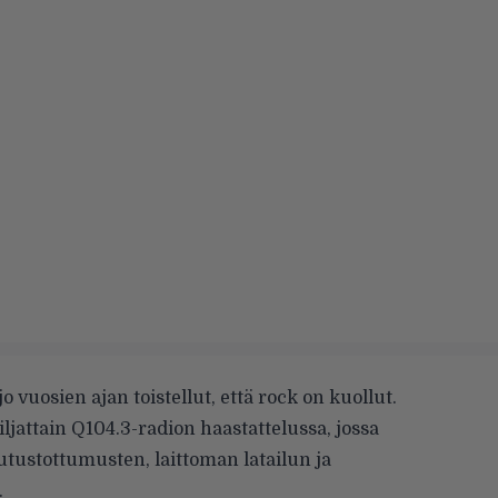
o vuosien ajan toistellut, että rock on kuollut.
iljattain
Q104.3-radion haastattelussa, jossa
tustottumusten, laittoman latailun ja
.