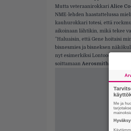
Mutta veteraanirokkari
Alice C
NME-lehden haastattelussa
mieli
kauhurokkari totesi, että rockmu
aikoinaan lähtikin, mikä tekee va
”Haluaisin, että Gene hoitaisi m
bisnesmies ja bisneksen näkökulm
nyt esimerkiksi Lontoossa jossain
soittamaan
Aerosmithia
ja
Guns
Ar
Tarvit
käytt
Me ja huo
tarjotak
mainoksi
Hyväksym
Käytämme 