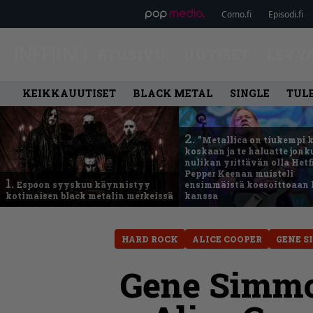
Como.fi
Episodi.fi
ETUSIVU
UUTISET
LEVY
KEIKKAUUTISET
BLACK METAL
SINGLE
TUL
2.
”Metallica on tiukempi 
koskaan ja te haluatte jonk
nulikan yrittävän olla Hetfi
Pepper Keenan muisteli
1.
Espoon syyskuu käynnistyy
ensimmäistä koesoittoaan 
kotimaisen black metalin merkeissä
kanssa
HARD ROCK
ALICE COOPER
GENE 
Gene Simmo