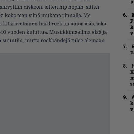
p
iirryttiin diskoon, sitten hip hopiin, sitten
K
i koko ajan siinä mukana rinnalla. Me
P
a kitaravetoinen hard rock on ainoa asia, joka
k
-40 vuoden kuluttua. Musiikkimaailma elää ja
v
in suuntiin, mutta rockbändejä tulee olemaan
B
t
K
m
s
A
k
v