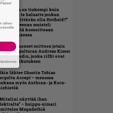
. Pääset
e
Metallica on tiukempi kuin
oskaan ja te haluatte jonkun
ulikan yrittävän olla Hetfield?”
n siihen
 Pepper Keenan muisteli
uraavalla
nsimmäistä koesoittoaan
evijätin kanssa
He ovat tuoneet soittoon jotain
utta” – Sepulturan Andreas Kisser
imeää bändin, jonka riffit ovat
ehneet vaikutuksen
äytäntömme
äin lähtee Ghostin Tobias
orgelta Accept – menossa
ukana myös Anthrax- ja Korn-
iehistöä
Mitalini näyttää ihan
lektralta” – huippu-uimari
amittelee Megadethiä