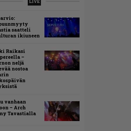
LIVE
arvio:
puunmyyty
stia saatteli
lturan ikiuneen
ki Raikasi
ereella –
rnon neljä
evää nostoa
arin
kospäivän
yksistä
uu vanhaan
toon – Arch
my Tavastialla