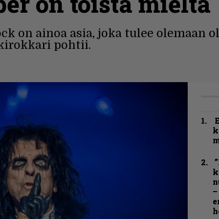
er on toista mieltä
ck on ainoa asia, joka tulee olemaan 
irokkari pohtii.
k
m
”
k
n
–
e
h