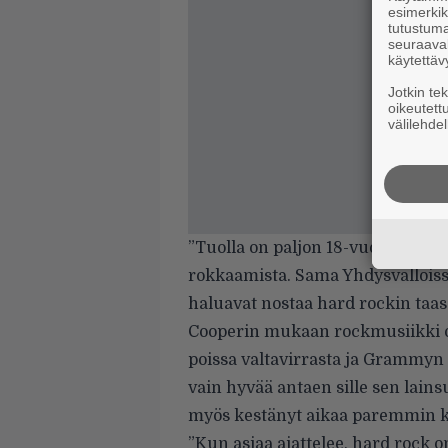
esimerkiks
tutustuma
seuraaval
käytettäv
Jotkin te
oikeutett
välilehdel
”Tuolla on paljon 18-vuotiaita n
rokkaamista. Sama Yhdysvalloiss
haluavat nostaa hard rockin taas 
Cooperin mukaan rockmusiikki on 
poissa valtavirrasta ja Grammyn k
vain hyvää antaen sille sen lain
myös kestänyt aikaa paremmin k
”Kun asiaa ajattelee, hard rock o