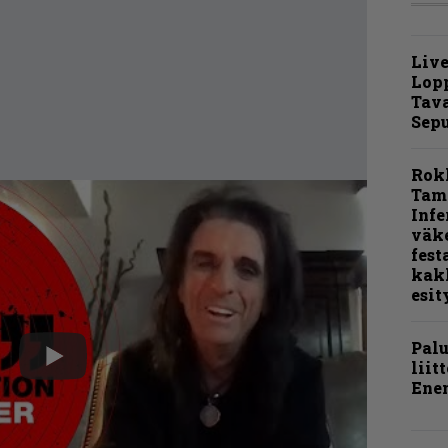
Live
Lop
Tava
Sepu
Rok
Tamp
Infe
väk
fest
kak
esit
Pal
liit
Ene