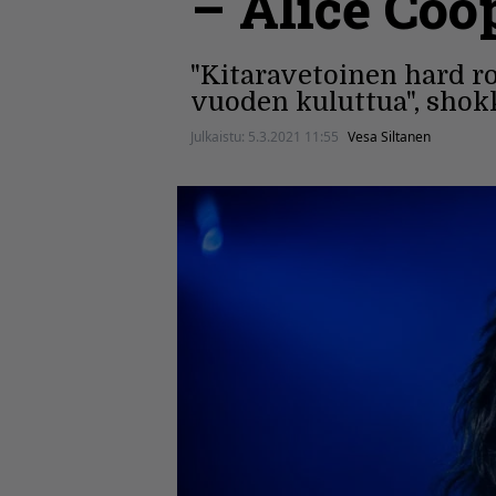
– Alice Coop
"Kitaravetoinen hard ro
vuoden kuluttua", shokk
Julkaistu:
5.3.2021 11:55
Vesa Siltanen