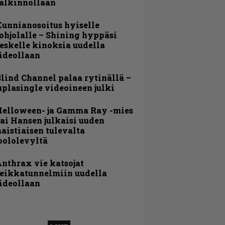
alkinnollaan
unnianosoitus hyiselle
ohjolalle – Shining hyppäsi
eskelle kinoksia uudella
ideollaan
lind Channel palaa rytinällä –
uplasingle videoineen julki
Helloween- ja Gamma Ray -mies
ai Hansen julkaisi uuden
aistiaisen tulevalta
oololevyltä
nthrax vie katsojat
eikkatunnelmiin uudella
ideollaan