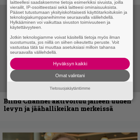
laitteellesi saadaksemme tietoja esimerkiksi sivuista, joilla
vierailit, IP-osoitteestasi sekä laitteesi ominaisuuksista.
Pääset tutustumaan yksityiskohtaisesti käyttötarkoituksiin ja
teknologiakumppaneihimme seuraavalla välilehdellä.
Hylkääminen voi vaikuttaa sivuston toimivuuteen ja
käytettävyyteen.
Jotkin teknologiamme voivat käsitellä tietoja myös ilman
suostumusta, jos niillä on siihen oikeutettu peruste. Voit
vastustaa tätä tai muuttaa asetuksiasi milloin tahansa
seuraavalla välilehdellä.
Hyväksyn kaikki
Omat valintani
Tietosuojakäytäntömme
Blind Channel aktivoituu jälleen uuden
levyn ja jäähallikeikan merkeissä