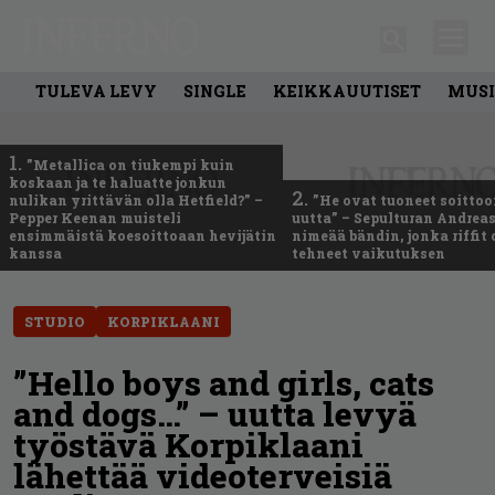
TULEVA LEVY
SINGLE
KEIKKAUUTISET
MUSI
1.
”Metallica on tiukempi kuin
koskaan ja te haluatte jonkun
2.
nulikan yrittävän olla Hetfield?” –
”He ovat tuoneet soittoo
Pepper Keenan muisteli
uutta” – Sepulturan Andreas
ensimmäistä koesoittoaan hevijätin
nimeää bändin, jonka riffit
kanssa
tehneet vaikutuksen
STUDIO
KORPIKLAANI
”Hello boys and girls, cats
and dogs…” – uutta levyä
työstävä Korpiklaani
lähettää videoterveisiä