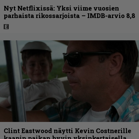
Nyt Netflixissä: Yksi viime vuosien
parhaista rikossarjoista – IMDB-arvio 8,8
Clint Eastwood näytti Kevin Costnerille
kaapin paikan hyvin yksinkertaisella