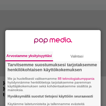
Arvostamme yksityisyyttäsi
Valintasi
Tarvitsemme suostumuksesi tarjotaksemme
henkilökohtaisen käyttökokemuksen
Me ja huolellisesti valitsemamme
88 teknologiakumppania
Helloween- ja Gamma Ray -mies Kai
hyödynnämme henkilötietoja tarjotaksemme paremman
käyttäjäkokemuksen sekä kohdentaaksemme sisältöä ja
Hansen julkaisi uuden maistiaisen
mainoksia.
tulevalta soololevyltä
Hyväksymällä suostut tietojesi käyttöön seuraavasti
Käytämme laitetunnisteita ja tallennamme evästeitä