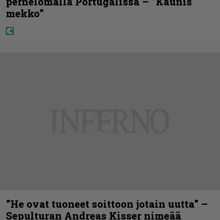
perhelomalla Portugalissa – ”Kaunis
mekko”
”He ovat tuoneet soittoon jotain uutta” –
Sepulturan Andreas Kisser nimeää