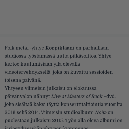
Folk metal -yhtye
Korpiklaani
on parhaillaan
studiossa työstämässä uutta pitkäsoittoa. Yhtye
kertoo kuulumisiaan yllä olevalla
videotervehdyksellä, joka on kuvattu sessioiden
toisena päivänä.
Yhtyeen viimeisin julkaisu on elokuussa
päivänvalon nähnyt
Live at Masters of Rock –
dvd,
joka sisältää kaksi täyttä konserttitaltiointia vuosilta
2016 sekä 2014. Viimeisin studioalbumi
Noita
on
puolestaan julkaistu 2015. Työn alla oleva albumi on
järjestyksessään yhtyeen kymmenes.