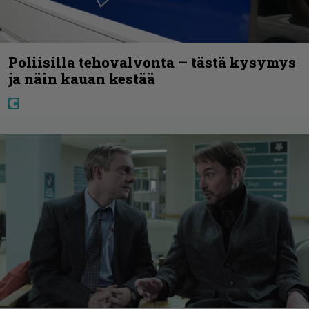
Poliisilla tehovalvonta – tästä kysymys
ja näin kauan kestää