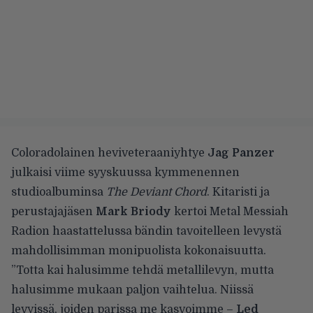
Coloradolainen heviveteraaniyhtye
Jag Panzer
julkaisi viime syyskuussa kymmenennen
studioalbuminsa
The Deviant Chord
. Kitaristi ja
perustajajäsen
Mark Briody
kertoi Metal Messiah
Radion haastattelussa bändin tavoitelleen levystä
mahdollisimman monipuolista kokonaisuutta.
”Totta kai halusimme tehdä metallilevyn, mutta
halusimme mukaan paljon vaihtelua. Niissä
levyissä, joiden parissa me kasvoimme –
Led