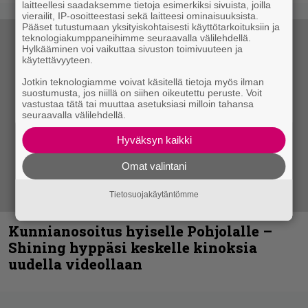
laitteellesi saadaksemme tietoja esimerkiksi sivuista, joilla
vierailit, IP-osoitteestasi sekä laitteesi ominaisuuksista.
Pääset tutustumaan yksityiskohtaisesti käyttötarkoituksiin ja
teknologiakumppaneihimme seuraavalla välilehdellä.
Hylkääminen voi vaikuttaa sivuston toimivuuteen ja
käytettävyyteen.
Jotkin teknologiamme voivat käsitellä tietoja myös ilman
suostumusta, jos niillä on siihen oikeutettu peruste. Voit
vastustaa tätä tai muuttaa asetuksiasi milloin tahansa
seuraavalla välilehdellä.
Hyväksyn kaikki
Omat valintani
Tietosuojakäytäntömme
Kunnianosoitus hyiselle Pohjolalle –
Shining hyppäsi keskelle kinoksia
uudella videollaan