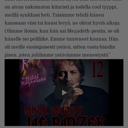
on aivan uskomaton kitaristi ja todella cool tyyppi.,
meillä synkkasi heti. Taisimme tehdä hänen
kanssaan viisi tai kuusi levyä, ne olivat hyviä aikoja.
Olimme iloisia, kun hän sai Megadeth-pestin, se oli
hänelle iso peliliike. Emme tunteneet kaunaa. Hän
oli meille ensisijaisesti ystävä, sitten vasta bändin
jäsen, joten juhlimme ystävämme menestystä.”