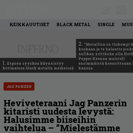
KEIKKAUUTISET
BLACK METAL
SINGLE
MUS
2.
”Metallica on tiukempi 
koskaan ja te haluatte jonk
nulikan yrittävän olla Hetfi
Pepper Keenan muisteli
1.
Espoon syyskuu käynnistyy
ensimmäistä koesoittoaan 
kotimaisen black metalin merkeissä
kanssa
JAG PANZER
Heviveteraani Jag Panzerin
kitaristi uudesta levystä:
Halusimme biiseihin
vaihtelua – ”Mielestämme