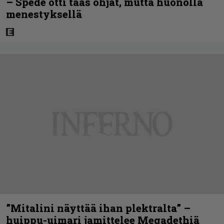
– Spede otti taas ohjat, mutta huonolla
menestyksellä
”Mitalini näyttää ihan plektralta” –
huippu-uimari jamittelee Megadethiä