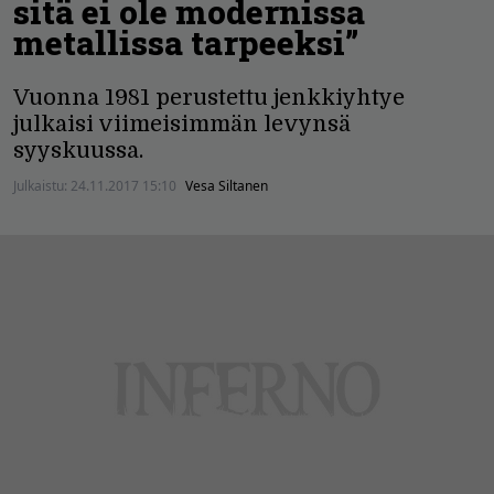
sitä ei ole modernissa
metallissa tarpeeksi”
Vuonna 1981 perustettu jenkkiyhtye
julkaisi viimeisimmän levynsä
syyskuussa.
Julkaistu:
24.11.2017 15:10
Vesa Siltanen