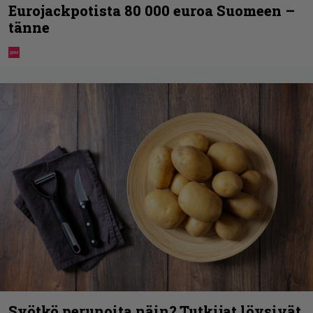
Eurojackpotista 80 000 euroa Suomeen –
tänne
Syötkö perunoita näin? Tutkijat löysivät