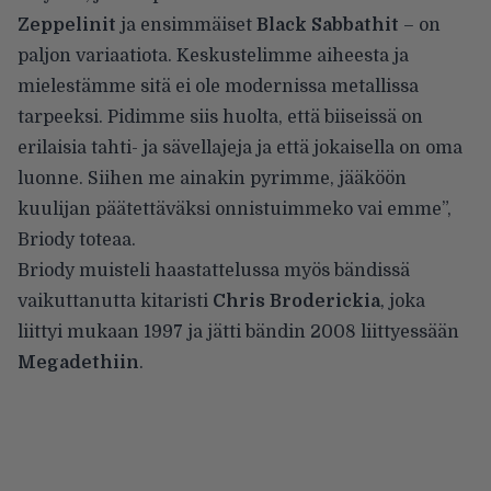
Zeppelinit
ja ensimmäiset
Black Sabbathit
– on
paljon variaatiota. Keskustelimme aiheesta ja
mielestämme sitä ei ole modernissa metallissa
tarpeeksi. Pidimme siis huolta, että biiseissä on
erilaisia tahti- ja sävellajeja ja että jokaisella on oma
luonne. Siihen me ainakin pyrimme, jääköön
kuulijan päätettäväksi onnistuimmeko vai emme”,
Briody
toteaa
.
Briody muisteli haastattelussa myös bändissä
vaikuttanutta kitaristi
Chris Broderickia
, joka
liittyi mukaan 1997 ja jätti bändin 2008 liittyessään
Megadethiin
.