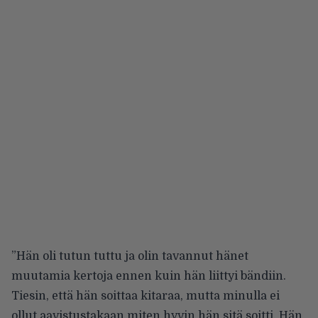
”Hän oli tutun tuttu ja olin tavannut hänet
muutamia kertoja ennen kuin hän liittyi bändiin.
Tiesin, että hän soittaa kitaraa, mutta minulla ei
ollut aavistustakaan miten hyvin hän sitä soitti. Hän