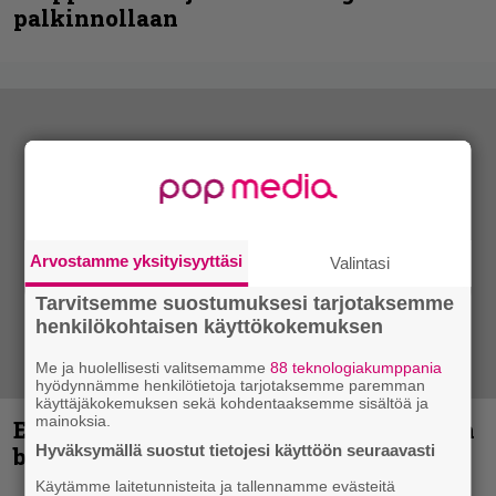
palkinnollaan
Arvostamme yksityisyyttäsi
Valintasi
Tarvitsemme suostumuksesi tarjotaksemme
henkilökohtaisen käyttökokemuksen
Me ja huolellisesti valitsemamme
88 teknologiakumppania
hyödynnämme henkilötietoja tarjotaksemme paremman
käyttäjäkokemuksen sekä kohdentaaksemme sisältöä ja
mainoksia.
Espoon syyskuu käynnistyy kotimaisen
Hyväksymällä suostut tietojesi käyttöön seuraavasti
black metalin merkeissä
Käytämme laitetunnisteita ja tallennamme evästeitä