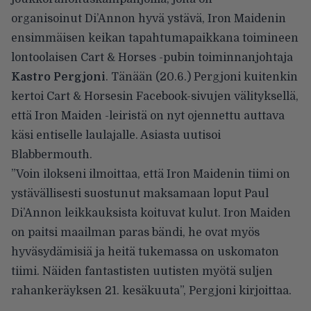
organisoinut Di’Annon hyvä ystävä, Iron Maidenin
ensimmäisen keikan tapahtumapaikkana toimineen
lontoolaisen Cart & Horses -pubin toiminnanjohtaja
Kastro Pergjoni
. Tänään (20.6.) Pergjoni kuitenkin
kertoi
Cart & Horsesin Facebook-sivujen välityksellä
,
että Iron Maiden -leiristä on nyt ojennettu auttava
käsi entiselle laulajalle. Asiasta uutisoi
Blabbermouth
.
”Voin ilokseni ilmoittaa, että Iron Maidenin tiimi on
ystävällisesti suostunut maksamaan loput Paul
Di’Annon leikkauksista koituvat kulut. Iron Maiden
on paitsi maailman paras bändi, he ovat myös
hyväsydämisiä ja heitä tukemassa on uskomaton
tiimi. Näiden fantastisten uutisten myötä suljen
rahankeräyksen 21. kesäkuuta”, Pergjoni
kirjoittaa
.