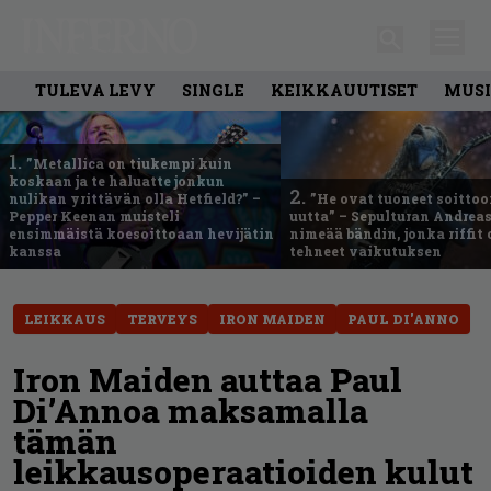
TULEVA LEVY
SINGLE
KEIKKAUUTISET
MUSI
1.
”Metallica on tiukempi kuin
koskaan ja te haluatte jonkun
2.
nulikan yrittävän olla Hetfield?” –
”He ovat tuoneet soittoo
Pepper Keenan muisteli
uutta” – Sepulturan Andreas
ensimmäistä koesoittoaan hevijätin
nimeää bändin, jonka riffit
kanssa
tehneet vaikutuksen
LEIKKAUS
TERVEYS
IRON MAIDEN
PAUL DI'ANNO
Iron Maiden auttaa Paul
Di’Annoa maksamalla
tämän
leikkausoperaatioiden kulut