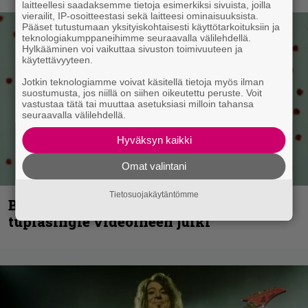
laitteellesi saadaksemme tietoja esimerkiksi sivuista, joilla
vierailit, IP-osoitteestasi sekä laitteesi ominaisuuksista.
Pääset tutustumaan yksityiskohtaisesti käyttötarkoituksiin ja
teknologiakumppaneihimme seuraavalla välilehdellä.
Hylkääminen voi vaikuttaa sivuston toimivuuteen ja
käytettävyyteen.
Jotkin teknologiamme voivat käsitellä tietoja myös ilman
suostumusta, jos niillä on siihen oikeutettu peruste. Voit
vastustaa tätä tai muuttaa asetuksiasi milloin tahansa
seuraavalla välilehdellä.
Hyväksyn kaikki
Omat valintani
Tietosuojakäytäntömme
Blind Channel palaa rytinällä –
tuplasingle videoineen julki