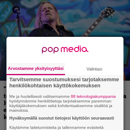
Arvostamme yksityisyyttäsi
Valintasi
Tarvitsemme suostumuksesi tarjotaksemme
henkilökohtaisen käyttökokemuksen
”Metallica on tiukempi kuin koskaan ja
te haluatte jonkun nulikan yrittävän olla
Me ja huolellisesti valitsemamme
88 teknologiakumppania
hyödynnämme henkilötietoja tarjotaksemme paremman
Hetfield?” – Pepper Keenan muisteli
käyttäjäkokemuksen sekä kohdentaaksemme sisältöä ja
ensimmäistä koesoittoaan hevijätin
mainoksia.
kanssa
Hyväksymällä suostut tietojesi käyttöön seuraavasti
Käytämme laitetunnisteita ja tallennamme evästeitä