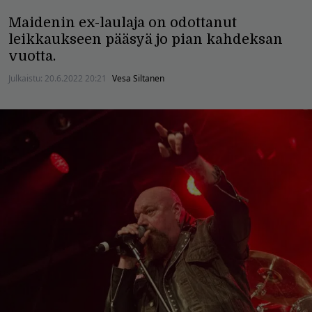
Maidenin ex-laulaja on odottanut
leikkaukseen pääsyä jo pian kahdeksan
vuotta.
Julkaistu:
20.6.2022 20:21
Vesa Siltanen