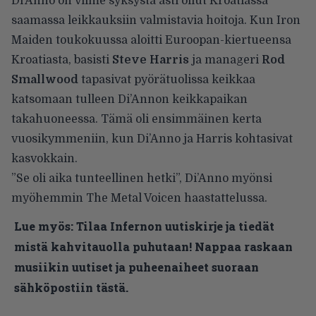
Di’Anno on viime syksystä asti ollut Kroatiassa
saamassa leikkauksiin valmistavia hoitoja. Kun Iron
Maiden toukokuussa aloitti Euroopan-kiertueensa
Kroatiasta, basisti
Steve Harris
ja manageri
Rod
Smallwood
tapasivat pyörätuolissa keikkaa
katsomaan tulleen Di’Annon keikkapaikan
takahuoneessa. Tämä oli ensimmäinen kerta
vuosikymmeniin, kun Di’Anno ja Harris kohtasivat
kasvokkain.
”Se oli aika tunteellinen hetki”, Di’Anno
myönsi
myöhemmin
The Metal Voicen haastattelussa.
Lue myös:
Tilaa Infernon uutiskirje ja tiedät
mistä kahvitauolla puhutaan! Nappaa raskaan
musiikin uutiset ja puheenaiheet suoraan
sähköpostiin tästä.