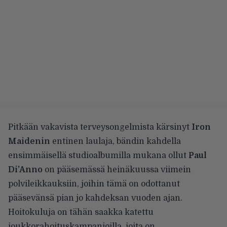
Pitkään
vakavista terveysongelmista kärsinyt
Iron
Maidenin
entinen laulaja, bändin kahdella
ensimmäisellä studioalbumilla mukana ollut
Paul
Di’Anno
on pääsemässä heinäkuussa viimein
polvileikkauksiin, joihin tämä on odottanut
pääsevänsä pian jo kahdeksan vuoden ajan.
Hoitokuluja on tähän saakka katettu
joukkorahoituskampanjoilla, joita on