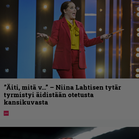
”Äiti, mitä v…” – Niina Lahtisen tytär
tyrmistyi äidistään otetusta
kansikuvasta