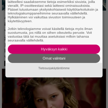
laitteellesi saadaksemme tietoja esimerkiksi sivuista, joilla
vierailit, IP-osoitteestasi sekä laitteesi ominaisuuksista.
Pääset tutustumaan yksityiskohtaisesti käyttötarkoituksiin ja
teknologiakumppaneihimme seuraavalla välilehdellä.
Hylkääminen voi vaikuttaa sivuston toimivuuteen ja
käytettävyyteen.
Jotkin teknologiamme voivat käsitellä tietoja myös ilman
suostumusta, jos niillä on siihen oikeutettu peruste. Voit
vastustaa tätä tai muuttaa asetuksiasi milloin tahansa
seuraavalla välilehdellä.
Hyväksyn kaikki
Omat valintani
Tietosuojakäytäntömme