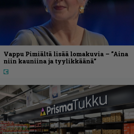
Vappu Pimiältä lisää lomakuvia – ”Aina
niin kauniina ja tyylikkäänä”