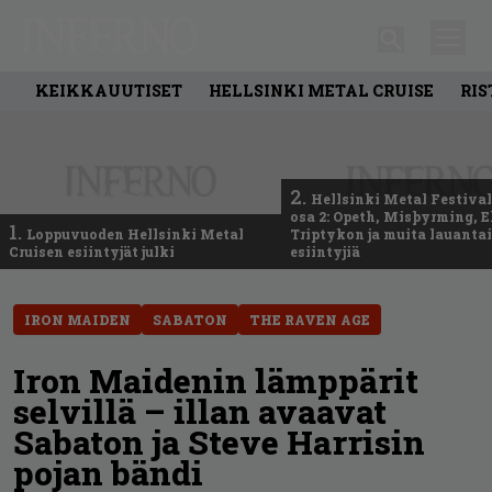
KEIKKAUUTISET
HELLSINKI METAL CRUISE
RIS
2.
Hellsinki Metal Festival
osa 2: Opeth, Misþyrming, E
1.
Loppuvuoden Hellsinki Metal
Triptykon ja muita lauanta
Cruisen esiintyjät julki
esiintyjiä
IRON MAIDEN
SABATON
THE RAVEN AGE
Iron Maidenin lämppärit
selvillä – illan avaavat
Sabaton ja Steve Harrisin
pojan bändi