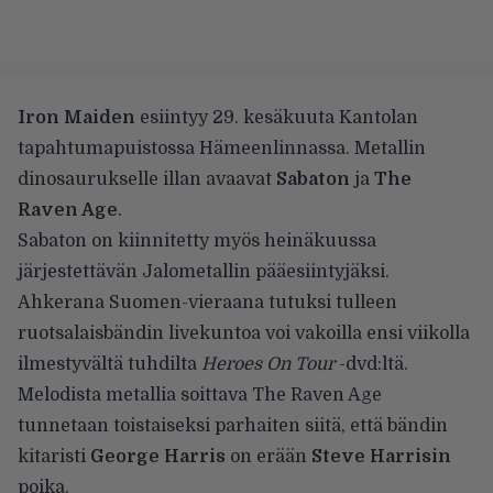
Iron Maiden
esiintyy 29. kesäkuuta Kantolan
tapahtumapuistossa Hämeenlinnassa. Metallin
dinosaurukselle illan avaavat
Sabaton
ja
The
Raven Age
.
Sabaton on kiinnitetty myös heinäkuussa
järjestettävän Jalometallin pääesiintyjäksi.
Ahkerana Suomen-vieraana tutuksi tulleen
ruotsalaisbändin livekuntoa voi vakoilla ensi viikolla
ilmestyvältä tuhdilta
Heroes On Tour
-dvd:ltä.
Melodista metallia soittava The Raven Age
tunnetaan toistaiseksi parhaiten siitä, että bändin
kitaristi
George Harris
on erään
Steve Harrisin
poika.