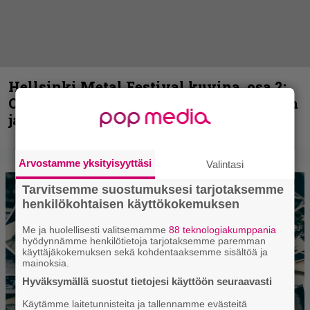
Hellsinki Metal Festival kuvina, osa 2:
Opeth, Misþyrming, Eluveitie, Triptykon
ja muita lauantain esiintyjiä
Arvostamme yksityisyyttäsi
Valintasi
Tarvitsemme suostumuksesi tarjotaksemme
henkilökohtaisen käyttökokemuksen
Me ja huolellisesti valitsemamme
88 teknologiakumppania
hyödynnämme henkilötietoja tarjotaksemme paremman
käyttäjäkokemuksen sekä kohdentaaksemme sisältöä ja
mainoksia.
Hyväksymällä suostut tietojesi käyttöön seuraavasti
Käytämme laitetunnisteita ja tallennamme evästeitä