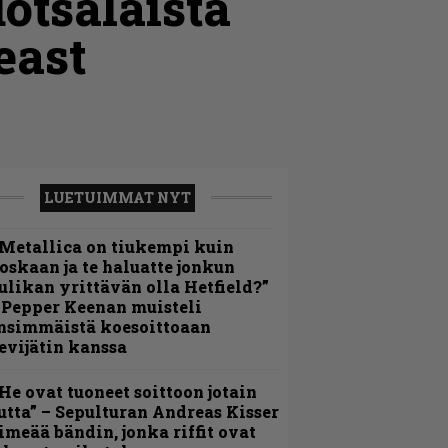
otsalaista
east
LUETUIMMAT NYT
Metallica on tiukempi kuin
oskaan ja te haluatte jonkun
ulikan yrittävän olla Hetfield?”
 Pepper Keenan muisteli
nsimmäistä koesoittoaan
evijätin kanssa
He ovat tuoneet soittoon jotain
utta” – Sepulturan Andreas Kisser
imeää bändin, jonka riffit ovat