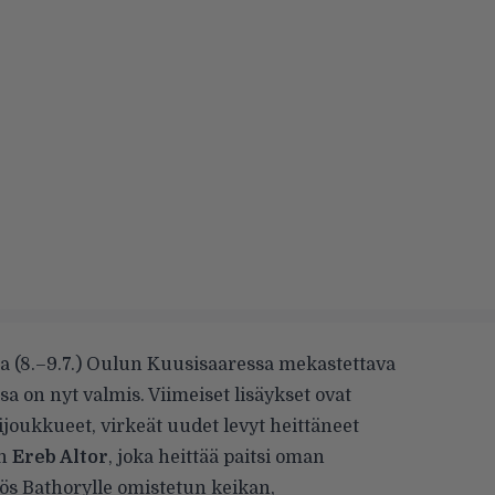
 (8.–9.7.) Oulun Kuusisaaressa mekastettava
sa on nyt valmis. Viimeiset lisäykset ovat
ijoukkueet, virkeät uudet levyt heittäneet
en
Ereb Altor
, joka heittää paitsi oman
ös Bathorylle omistetun keikan,