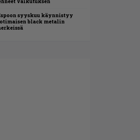
ehneet vaikutuksen
Espoon syyskuu käynnistyy
otimaisen black metalin
erkeissä