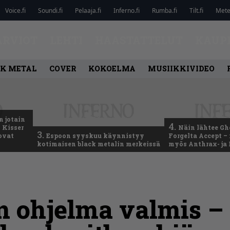
Voice.fi
Soundi.fi
Pelaaja.fi
Inferno.fi
Rumba.fi
Tilt.fi
Metel
ARVIOT
LEHTI
HAASTATTELUT
KAUP
K METAL
COVER
KOKOELMA
MUSIIKKIVIDEO
n jotain
4.
 Kisser
Näin lähtee Gh
3.
 ovat
Espoon syyskuu käynnistyy
Forgelta Accept 
kotimaisen black metalin merkeissä
myös Anthrax- ja
n ohjelma valmis –