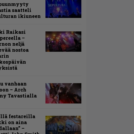
puunmyyty
stia saatteli
lturan ikiuneen
ki Raikasi
ereella –
rnon neljä
evää nostoa
arin
kospäivän
yksistä
uu vanhaan
toon – Arch
my Tavastialla
llä festareilla
ki on aina
allaan” –