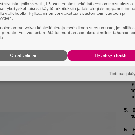
e
i sivuista, joilla vierailit, IP-osoitteestasi sekä laitteesi ominaisuuksista
h
an yksityiskohtaisesti käyttötarkoituksiin ja teknologiakumppaneihimm
la välilehdellä. Hylkääminen voi vaikuttaa sivuston toimivuuteen ja
yyteen.
”
u
knologiamme voivat käsitellä tietoja myös ilman suostumusta, jos niillä o
n
u peruste. Voit vastustaa tätä tai muuttaa asetuksiasi milloin tahansa se
lä.
t
Omat valintani
Hyväksyn kaikki
k
m
kirje ja tiedät mistä kahvitauolla puhutaan!
Tietosuojak
N
et ja puheenaiheet suoraan sähköpostiin
F
m
m
B
t