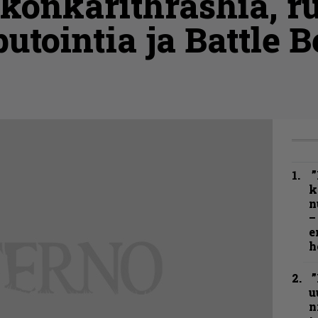
 konkarithrashiä, ru
utointia ja Battle B
”
k
n
–
e
h
”
u
n