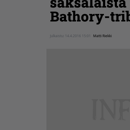
saksalaista
Bathory-trib
Julkaistu:
14.4.2016 15:01
Matti Riekki