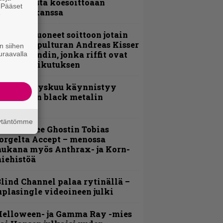
nsimmäistä koesoittoaan
. Pääset
evijätin kanssa
e
He ovat tuoneet soittoon jotain
utta” – Sepulturan Andreas Kisser
n siihen
imeää bändin, jonka riffit ovat
uraavalla
ehneet vaikutuksen
Espoon syyskuu käynnistyy
otimaisen black metalin
erkeissä
äytäntömme
äin lähtee Ghostin Tobias
orgelta Accept – menossa
ukana myös Anthrax- ja Korn-
iehistöä
lind Channel palaa rytinällä –
uplasingle videoineen julki
Helloween- ja Gamma Ray -mies