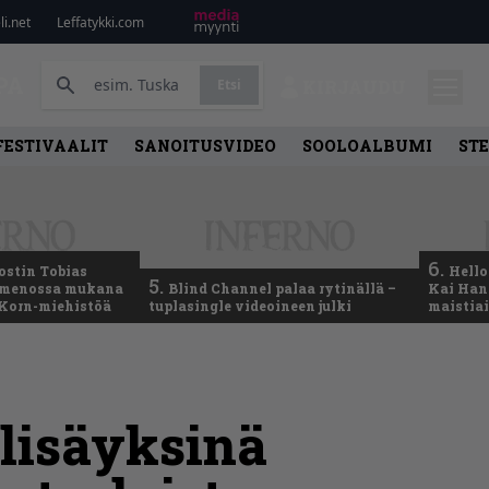
i.net
Leffatykki.com
PA
Etsi
KIRJAUDU
FESTIVAALIT
SANOITUSVIDEO
SOOLOALBUMI
ST
6.
ostin Tobias
Hello
5.
– menossa mukana
Blind Channel palaa rytinällä –
Kai Hans
 Korn-miehistöä
tuplasingle videoineen julki
maistiai
 lisäyksinä