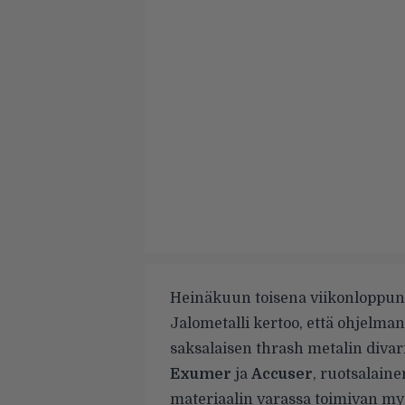
Heinäkuun toisena viikonloppuna
Jalometalli kertoo, että ohjelman
saksalaisen thrash metalin divar
Exumer
ja
Accuser
, ruotsalain
materiaalin varassa toimivan my