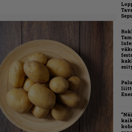
Lop
Tava
Sepu
Rok
Tamp
Infe
väk
fest
kak
esit
Pal
liit
Ene
”Näi
kaik
kohd