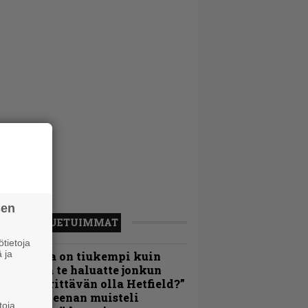
sen
LUETUIMMAT
tietoja
 ja
Metallica on tiukempi kuin
oskaan ja te haluatte jonkun
ulikan yrittävän olla Hetfield?”
 Pepper Keenan muisteli
toja