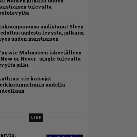
ai Hansen julkaisi uuden
aistiaisen tulevalta
oololevyltä
Kokoonpanonsa uudistanut Sleep
iedottaa uudesta levystä, julkaisi
yös uuden maistiaisen
ngwie Malmsteen iskee jälleen
 Now or Never -single tulevalta
evyltä julki
nthrax vie katsojat
eikkatunnelmiin uudella
ideollaan
LIVE
arvio: