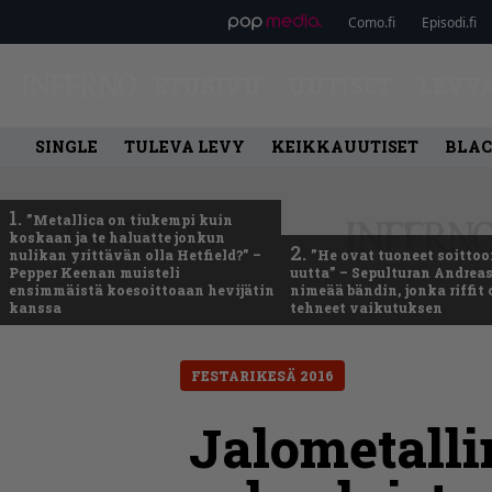
Como.fi
Episodi.fi
ETUSIVU
UUTISET
LEVY
SINGLE
TULEVA LEVY
KEIKKAUUTISET
BLAC
1.
”Metallica on tiukempi kuin
koskaan ja te haluatte jonkun
2.
nulikan yrittävän olla Hetfield?” –
”He ovat tuoneet soittoo
Pepper Keenan muisteli
uutta” – Sepulturan Andreas
ensimmäistä koesoittoaan hevijätin
nimeää bändin, jonka riffit
kanssa
tehneet vaikutuksen
FESTARIKESÄ 2016
Jalometalli