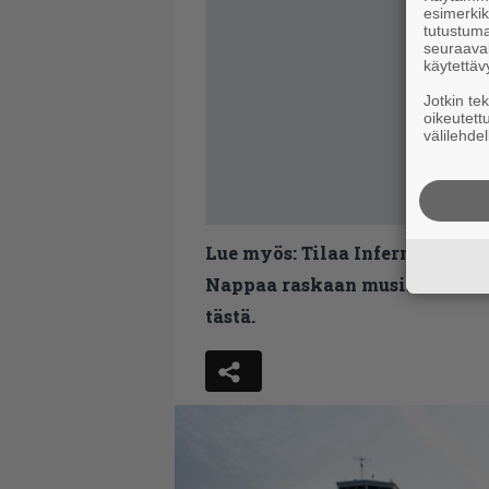
esimerkiks
tutustuma
seuraaval
käytettäv
Jotkin te
oikeutett
välilehdel
Lue myös:
Tilaa Infernon uutis
Nappaa raskaan musiikin uutis
tästä.