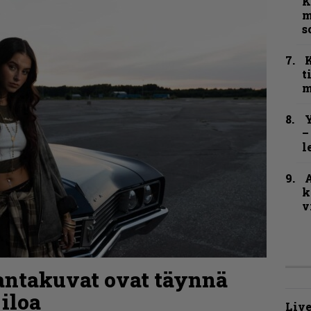
K
m
s
t
m
Y
–
l
A
k
v
rantakuvat ovat täynnä
 iloa
Live