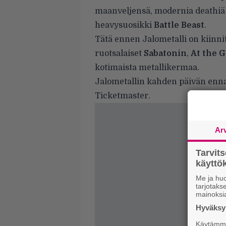
maanveljensä, modernia deathiä 
heavysuosikki
Battle Beast
.
Tätä ennen Jalometalli on kiinn
ruotsalaiset
Sabatonin
,
At the G
kotimaista metallikermaa.
Jalometallin kahden päivän enna
Ticketmaster.
Ar
Tarvit
käytt
Me ja huo
tarjotak
mainoksi
Hyväksym
Käytämme 