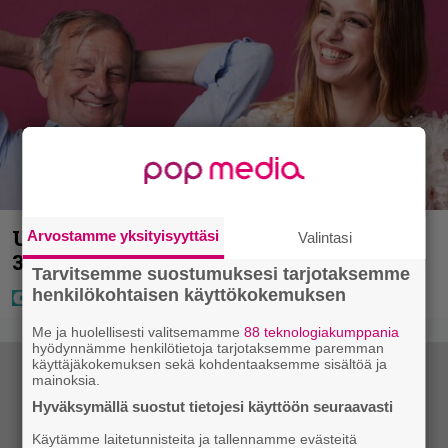
Uuno: Hjallis Harkimo, 72, ja Jasmine,
Arvostamme yksityisyyttäsi
Valintasi
38, sanovat tahdon
Tarvitsemme suostumuksesi tarjotaksemme
henkilökohtaisen käyttökokemuksen
Me ja huolellisesti valitsemamme
88 teknologiakumppania
hyödynnämme henkilötietoja tarjotaksemme paremman
käyttäjäkokemuksen sekä kohdentaaksemme sisältöä ja
mainoksia.
Hyväksymällä suostut tietojesi käyttöön seuraavasti
Käytämme laitetunnisteita ja tallennamme evästeitä