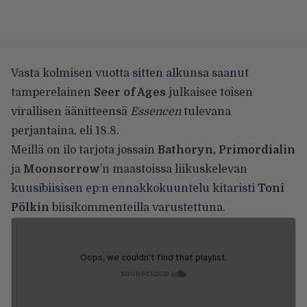
Vasta kolmisen vuotta sitten alkunsa saanut
tamperelainen
Seer of Ages
julkaisee toisen
virallisen äänitteensä
Essencen
tulevana
perjantaina, eli 18.8.
Meillä on ilo tarjota jossain
Bathoryn, Primordialin
ja
Moonsorrow
’n maastoissa liikuskelevan
kuusibiisisen ep:n ennakkokuuntelu kitaristi
Toni
Pölkin
biisikommenteilla varustettuna.