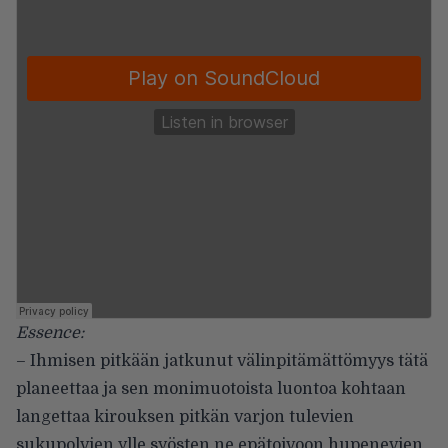
Essence:
– Ihmisen pitkään jatkunut välinpitämättömyys tätä
planeettaa ja sen monimuotoista luontoa kohtaan
langettaa kirouksen pitkän varjon tulevien
sukupolvien ylle syösten ne epätoivoon hupenevien