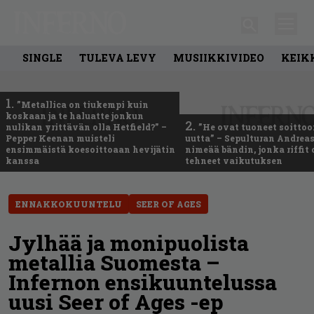
SINGLE
TULEVA LEVY
MUSIIKKIVIDEO
KEIK
1.
”Metallica on tiukempi kuin
koskaan ja te haluatte jonkun
2.
nulikan yrittävän olla Hetfield?” –
”He ovat tuoneet soittoo
Pepper Keenan muisteli
uutta” – Sepulturan Andreas
ensimmäistä koesoittoaan hevijätin
nimeää bändin, jonka riffit
kanssa
tehneet vaikutuksen
ENNAKKOKUUNTELU
SEER OF AGES
Jylhää ja monipuolista
metallia Suomesta –
Infernon ensikuuntelussa
uusi Seer of Ages -ep