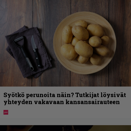
Syötkö perunoita näin? Tutkijat löysivät
yhteyden vakavaan kansansairauteen