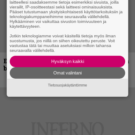
laitteellesi saadaksemme tietoja esimerkiksi sivuista, joilla
vierailit, IP-osoitteestasi sekä laitteesi ominaisuuksista.
Pääset tutustumaan yksityiskohtaisesti käyttötarkoituksiin ja
teknologiakumppaneihimme seuraavalla välilehdellä.
Hylkääminen voi vaikuttaa sivuston toimivuuteen ja
käytettävyyteen.
Jotkin teknologiamme voivat käsitellä tietoja myös ilman
suostumusta, jos niillä on siihen oikeutettu peruste. Voit
vastustaa tätä tai muuttaa asetuksiasi milloin tahansa
seuraavalla välilehdellä.
Espoon syyskuu käynnistyy kotimaisen
Hyväksyn kaikki
black metalin merkeissä
Omat valintani
Tietosuojakäytäntömme