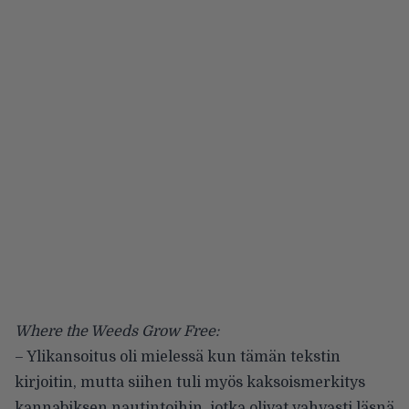
Where the Weeds Grow Free:
– Ylikansoitus oli mielessä kun tämän tekstin
kirjoitin, mutta siihen tuli myös kaksoismerkitys
kannabiksen nautintoihin, jotka olivat vahvasti läsnä