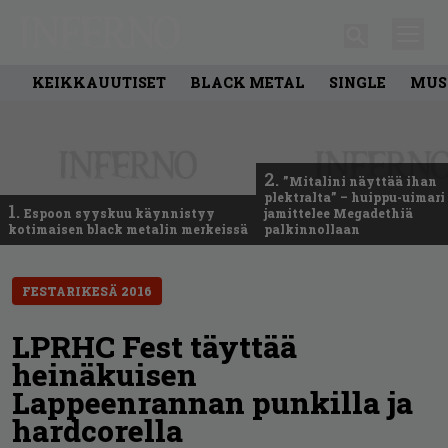
KEIKKAUUTISET
BLACK METAL
SINGLE
MUS
2.
”Mitalini näyttää ihan
plektralta” – huippu-uimari
1.
Espoon syyskuu käynnistyy
jamittelee Megadethiä
kotimaisen black metalin merkeissä
palkinnollaan
FESTARIKESÄ 2016
LPRHC Fest täyttää
heinäkuisen
Lappeenrannan punkilla ja
hardcorella