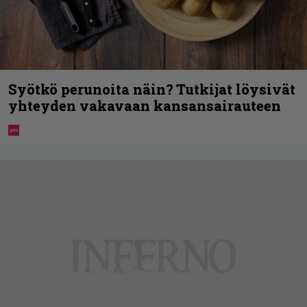
Syötkö perunoita näin? Tutkijat löysivät
yhteyden vakavaan kansansairauteen