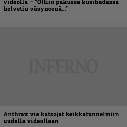
videolla – ”Oltiin pakussa kusihädässä
helvetin väsyneenä…”
Anthrax vie katsojat keikkatunnelmiin
uudella videollaan