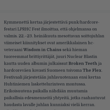
Kymmenettä kertaa järjestettävä punk/hardcore-
festari LPRHC Fest ilmoittaa, että ohjelmansa on
valmis. 22.–23. heinäkuuta mesottavan soittojuhlan
viimeiset kiinnitykset ovat amerikkalainen hc-
veteraani
Wisdom in Chains
sekä hieman
tuoreemmat brittiyrittäjät, juuri Nuclear Blastin
kautta uuden albumin julkaissut
Broken Teeth
ja
hardcoreväen kovasti Suomeen toivoma
The Flex
.
Festivaali järjestetään juhlavuotenaan ensi kertaa
Huhtiniemen laskettelurinteen montussa.
Erikoisuutena paikalla nähdään muutamia
paikallisia edesmenneitä yhtyeitä, jotka raahautuvat
haudasta lavalle juhlan kunniaksi vielä kerran.