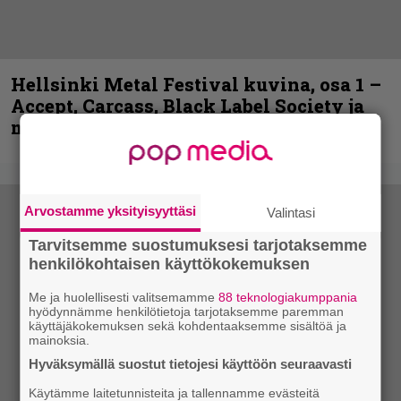
Hellsinki Metal Festival kuvina, osa 1 –
Accept, Carcass, Black Label Society ja
muita avauspäivän esiintyjiä
Arvostamme yksityisyyttäsi
Valintasi
Tarvitsemme suostumuksesi tarjotaksemme
henkilökohtaisen käyttökokemuksen
Me ja huolellisesti valitsemamme
88 teknologiakumppania
hyödynnämme henkilötietoja tarjotaksemme paremman
käyttäjäkokemuksen sekä kohdentaaksemme sisältöä ja
mainoksia.
Hyväksymällä suostut tietojesi käyttöön seuraavasti
Käytämme laitetunnisteita ja tallennamme evästeitä