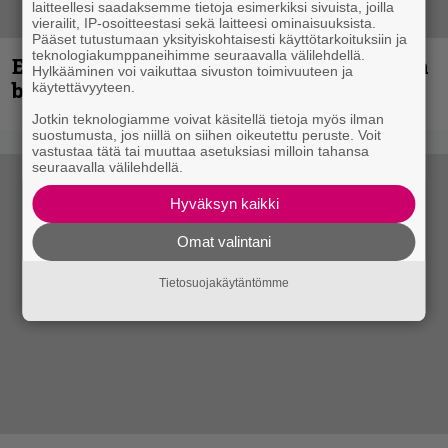
laitteellesi saadaksemme tietoja esimerkiksi sivuista, joilla
vierailit, IP-osoitteestasi sekä laitteesi ominaisuuksista.
Pääset tutustumaan yksityiskohtaisesti käyttötarkoituksiin ja
teknologiakumppaneihimme seuraavalla välilehdellä.
Espoon syyskuu käynnistyy kotimaisen
Hylkääminen voi vaikuttaa sivuston toimivuuteen ja
black metalin merkeissä
käytettävyyteen.
Jotkin teknologiamme voivat käsitellä tietoja myös ilman
suostumusta, jos niillä on siihen oikeutettu peruste. Voit
vastustaa tätä tai muuttaa asetuksiasi milloin tahansa
seuraavalla välilehdellä.
Hyväksyn kaikki
Omat valintani
Tietosuojakäytäntömme