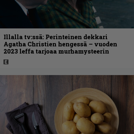
Illalla tv:ssä: Perinteinen dekkari
Agatha Christien hengessä – vuoden
2023 leffa tarjoaa murhamysteerin