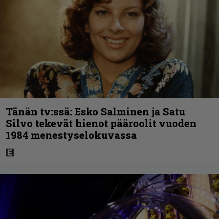
Tänän tv:ssä: Esko Salminen ja Satu
Silvo tekevät hienot pääroolit vuoden
1984 menestyselokuvassa