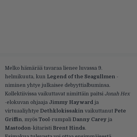
Melko hämärää tavaraa lienee luvassa 9.
helmikuuta, kun
Legend of the Seagullmen
-
niminen yhtye julkaisee debyyttialbuminsa.
Kollektiivissa vaikuttavat nimittäin paitsi
Jonah Hex
-elokuvan ohjaaja
Jimmy Hayward
ja
virtuaaliyhtye
Dethklokissakin
vaikuttanut
Pete
Griffin
, myös
Tool
-rumpali
Danny Carey
ja
Mastodon
-kitaristi
Brent Hinds
.
Esimakua tulevasta voi ottaa ensimmäisestä