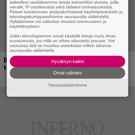
laitteellesi saadaksemme tietoja esimerkiksi sivuista, joilla
vierailit, IP-osoitteestasi sekä laitteesi ominaisuuksista.
Pääset tutustumaan yksityiskohtaisesti käyttötarkoituksiin ja
teknologiakumppaneihimme seuraavalla välilehdellä.
Hylkääminen voi vaikuttaa sivuston toimivuuteen ja
käytettävyyteen.
Jotkin teknologiamme voivat käsitellä tietoja myös ilman
suostumusta, jos niillä on siihen oikeutettu peruste. Voit
vastustaa tätä tai muuttaa asetuksiasi milloin tahansa
seuraavalla välilehdellä.
Blind Channel palaa rytinällä –
Hyväksyn kaikki
tuplasingle videoineen julki
Omat valintani
Tietosuojakäytäntömme