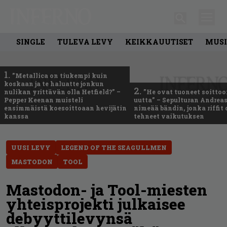
SINGLE
TULEVA LEVY
KEIKKAUUTISET
MUSI
1.
”Metallica on tiukempi kuin
koskaan ja te haluatte jonkun
2.
nulikan yrittävän olla Hetfield?” –
”He ovat tuoneet soittoo
Pepper Keenan muisteli
uutta” – Sepulturan Andreas
ensimmäistä koesoittoaan hevijätin
nimeää bändin, jonka riffit
kanssa
tehneet vaikutuksen
UUSI LEVY
LEGEND OF THE SEAGULLMEN
MASTODON
TOOL
Mastodon- ja Tool-miesten
yhteisprojekti julkaisee
debyyttilevynsä