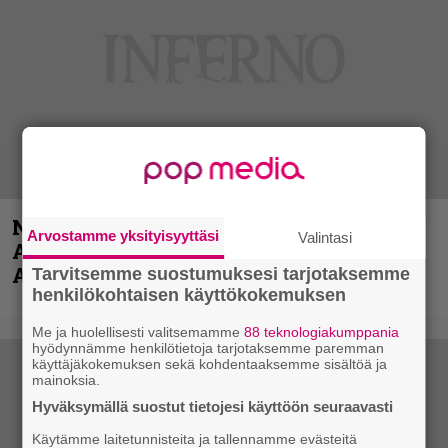
Näin lähtee Ghostin Tobias Forgelta
Arvostamme yksityisyyttäsi
Valintasi
Accept – menossa mukana myös
Anthrax- ja Korn-miehistöä
Tarvitsemme suostumuksesi tarjotaksemme
henkilökohtaisen käyttökokemuksen
Me ja huolellisesti valitsemamme
88 teknologiakumppania
hyödynnämme henkilötietoja tarjotaksemme paremman
käyttäjäkokemuksen sekä kohdentaaksemme sisältöä ja
mainoksia.
Hyväksymällä suostut tietojesi käyttöön seuraavasti
Käytämme laitetunnisteita ja tallennamme evästeitä