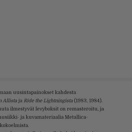
maan uusintapainokset kahdesta
m Allista
ja
Ride the Lightningista
(1983, 1984).
uuta ilmestyvät levyboksit
on remasteroitu, ja
usiikki- ja kuvamateriaalia Metallica-
kokoelmista.