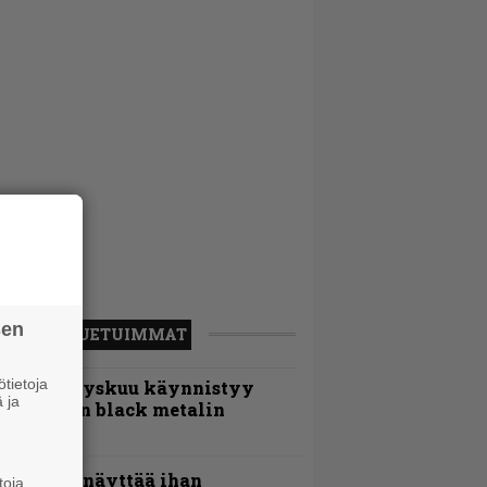
sen
LUETUIMMAT
tietoja
Espoon syyskuu käynnistyy
 ja
otimaisen black metalin
erkeissä
Mitalini näyttää ihan
toja