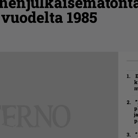
nnenjulkaisematont
 vuodelta 1985
k
m
”
p
j
p
”