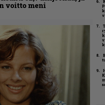
K
n voitto meni
P
k
v
T
r
k
v
k
B
t
K
m
s