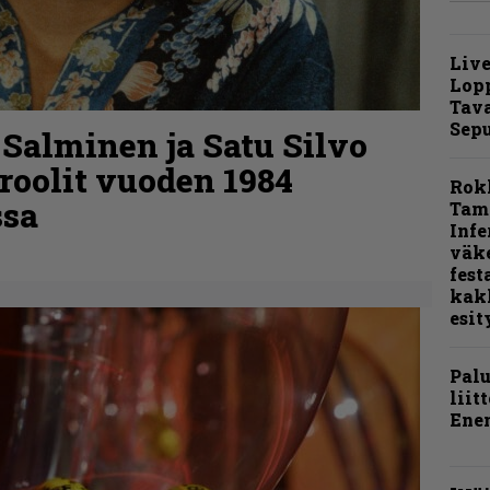
Live
Lop
Tava
Sepu
 Salminen ja Satu Silvo
roolit vuoden 1984
Rok
ssa
Tamp
Infe
väk
fest
kak
esit
Pal
liit
Ene