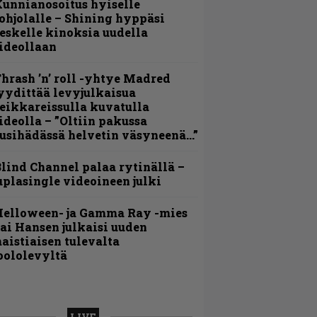
unnianosoitus hyiselle
ohjolalle – Shining hyppäsi
eskelle kinoksia uudella
ideollaan
hrash ’n’ roll -yhtye Madred
yydittää levyjulkaisua
eikkareissulla kuvatulla
ideolla – ”Oltiin pakussa
usihädässä helvetin väsyneenä…”
lind Channel palaa rytinällä –
uplasingle videoineen julki
Helloween- ja Gamma Ray -mies
ai Hansen julkaisi uuden
aistiaisen tulevalta
oololevyltä