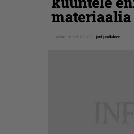
kuuntele e
materiaalia
Julkaistu:
18.3.2016 07:00
Joni Juutilainen