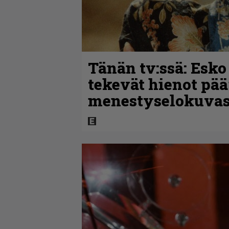
Tänän tv:ssä: Esko
tekevät hienot pää
menestyselokuva