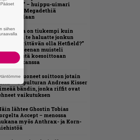
lektralta” – huippu-uimari
. Pääset
e
amittelee Megadethiä
alkinnollaan
n siihen
Metallica on tiukempi kuin
uraavalla
oskaan ja te haluatte jonkun
ulikan yrittävän olla Hetfield?”
 Pepper Keenan muisteli
nsimmäistä koesoittoaan
evijätin kanssa
He ovat tuoneet soittoon jotain
äytäntömme
utta” – Sepulturan Andreas Kisser
imeää bändin, jonka riffit ovat
ehneet vaikutuksen
äin lähtee Ghostin Tobias
orgelta Accept – menossa
ukana myös Anthrax- ja Korn-
iehistöä