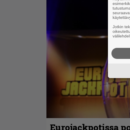
esimerkiks
tutustuma
seuraaval
käytettäv
Jotkin te
oikeutett
välilehdel
Eurojackpotissa po