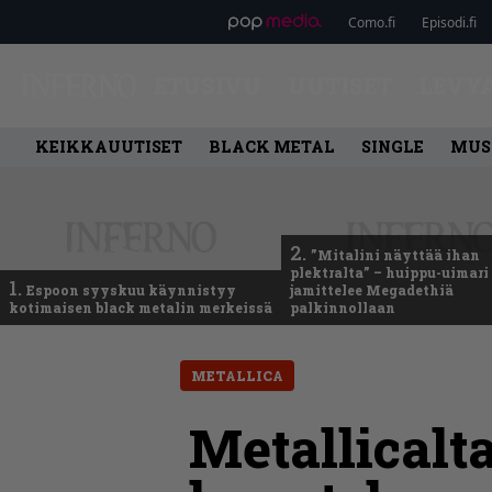
Como.fi
Episodi.fi
ETUSIVU
UUTISET
LEVY
KEIKKAUUTISET
BLACK METAL
SINGLE
MUS
2.
”Mitalini näyttää ihan
plektralta” – huippu-uimari
1.
Espoon syyskuu käynnistyy
jamittelee Megadethiä
kotimaisen black metalin merkeissä
palkinnollaan
METALLICA
Metallicalt