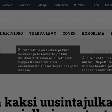
Voice.fi
Soundi.fi
Pelaaja.fi
Inferno.fi
Rumba.fi
Tilt.fi
Metel
ARVIOT
LEHTI
HAASTATTELUT
KAUP
IIKKIVIDEO
TULEVA LEVY
COVER
KOKOELMA
3.
”Metallica on tiukempi kuin
koskaan ja te haluatte jonkun
4.
nulikan yrittävän olla Hetfield?” –
”He ovat tuonee
Pepper Keenan muisteli
uutta” – Sepultur
ensimmäistä koesoittoaan hevijätin
nimeää bändin, jon
kanssa
tehneet vaikutuk
a kaksi uusintajulk