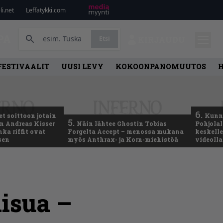
i.net
Leffatykki.com
PA
Etsi
KIRJAUDU
FESTIVAALIT
UUSI LEVY
KOKOONPANOMUUTOS
6.
t soittoon jotain
Kunni
5.
an Andreas Kisser
Näin lähtee Ghostin Tobias
Pohjolal
ka riffit ovat
Forgelta Accept – menossa mukana
keskelle
sen
myös Anthrax- ja Korn-miehistöä
videoll
aisua –