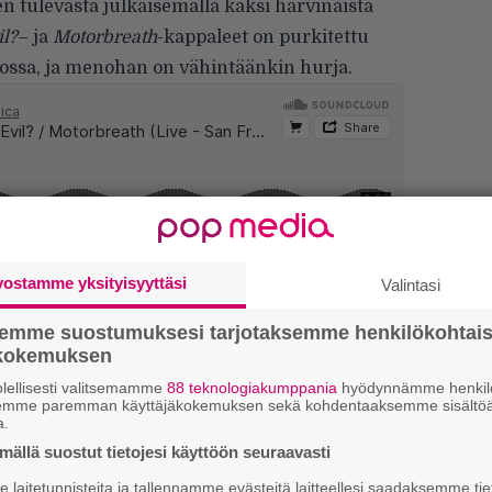
en tulevasta julkaisemalla kaksi harvinaista
l?
– ja
Motorbreath
-kappaleet on purkitettu
ossa, ja menohan on vähintäänkin hurja.
vostamme yksityisyyttäsi
Valintasi
kirje ja tiedät mistä kahvitauolla puhutaan!
et ja puheenaiheet suoraan sähköpostiin
semme suostumuksesi tarjotaksemme henkilökohtai
ökokemuksen
lellisesti valitsemamme
88 teknologiakumppania
hyödynnämme henkilö
semme paremman käyttäjäkokemuksen sekä kohdentaaksemme sisältöä
k
a.
m
ällä suostut tietojesi käyttöön seuraavasti
”
laitetunnisteita ja tallennamme evästeitä laitteellesi saadaksemme tie