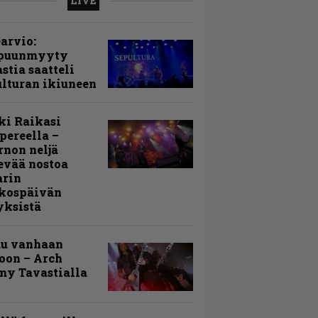
LIVE
arvio:
puunmyyty
stia saatteli
lturan ikiuneen
ki Raikasi
ereella –
rnon neljä
evää nostoa
arin
kospäivän
yksistä
uu vanhaan
toon – Arch
my Tavastialla