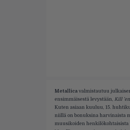
Metallica
valmistautuu julkaise
ensimmäisestä levystään,
Kill ’e
Kuten asiaan kuuluu,
15. huhtik
niillä on bonuksina harvinaista m
muusikoiden henkilökohtaisista 