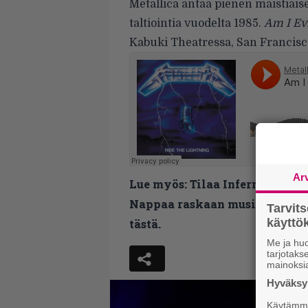
Metallica antaa pienen maistiais
taltiointia vuodelta 1985.
Am I Evi
Kabuki Theatressa, San Francisc
Ar
Lue myös:
Tilaa Infernon uutis
Nappaa raskaan musiikin uutis
Tarvit
käytt
tästä.
Me ja huo
tarjotak
mainoksi
Hyväksym
Käytämme 