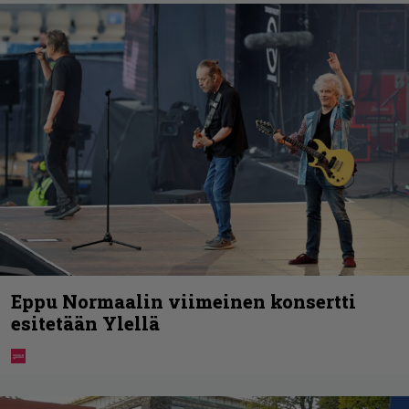
Eppu Normaalin viimeinen konsertti
esitetään Ylellä