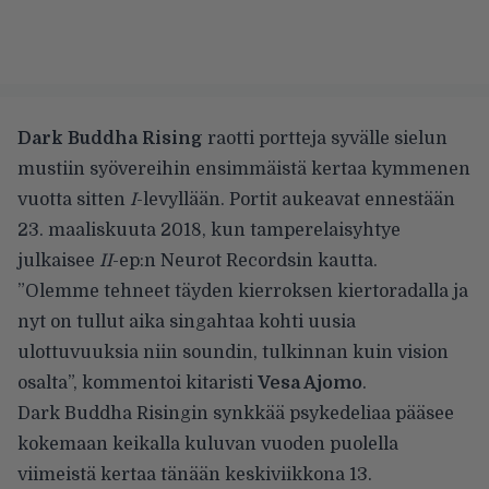
Dark Buddha Rising
raotti portteja syvälle sielun
mustiin syövereihin ensimmäistä kertaa kymmenen
vuotta sitten
I
-levyllään. Portit aukeavat ennestään
23. maaliskuuta 2018, kun tamperelaisyhtye
julkaisee
II
-ep:n Neurot Recordsin kautta.
”Olemme tehneet täyden kierroksen kiertoradalla ja
nyt on tullut aika singahtaa kohti uusia
ulottuvuuksia niin soundin, tulkinnan kuin vision
osalta”, kommentoi kitaristi
Vesa Ajomo
.
Dark Buddha Risingin synkkää psykedeliaa pääsee
kokemaan keikalla kuluvan vuoden puolella
viimeistä kertaa tänään keskiviikkona 13.