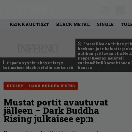
KEIKKAUUTISET
BLACK METAL
SINGLE
TUL
2.
”Metallica on tiukempi 
koskaan ja te haluatte jonk
nulikan yrittävän olla Hetfi
Pepper Keenan muisteli
1.
Espoon syyskuu käynnistyy
ensimmäistä koesoittoaan 
kotimaisen black metalin merkeissä
kanssa
UUSI EP
DARK BUDDHA RISING
Mustat portit avautuvat
jälleen – Dark Buddha
Rising julkaisee ep:n