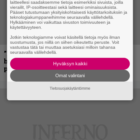
laitteellesi saadaksemme tietoja esimerkiksi sivuista, joilla
vierailit, IP-osoitteestasi sekä laitteesi ominaisuuksista.
Pääset tutustumaan yksityiskohtaisesti käyttötarkoituksiin ja
teknologiakumppaneihimme seuraavalla välilehdellä.
Hylkääminen voi vaikuttaa sivuston toimivuuteen ja
käytettävyyteen.
Jotkin teknologiamme voivat käsitellä tietoja myös ilman
suostumusta, jos niillä on siihen oikeutettu peruste. Voit
vastustaa tätä tai muuttaa asetuksiasi milloin tahansa
”Mitalini näyttää ihan plektralta” –
seuraavalla välilehdellä.
huippu-uimari jamittelee Megadethiä
Hyväksyn kaikki
palkinnollaan
Omat valintani
Tietosuojakäytäntömme