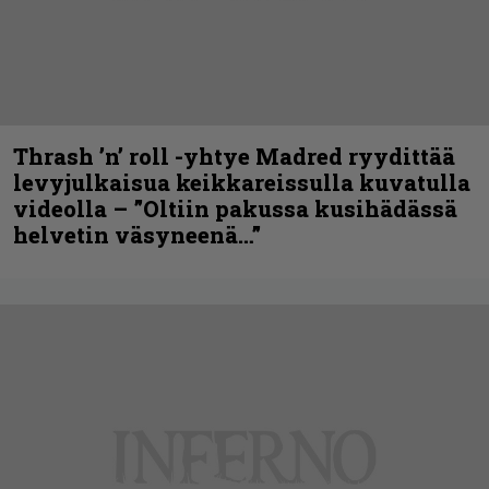
Thrash ’n’ roll -yhtye Madred ryydittää
levyjulkaisua keikkareissulla kuvatulla
videolla – ”Oltiin pakussa kusihädässä
helvetin väsyneenä…”