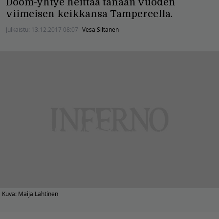
Doom-yhtye heittää tänään vuoden
viimeisen keikkansa Tampereella.
Julkaistu:
13.12.2017 08:07
Vesa Siltanen
Kuva: Maija Lahtinen