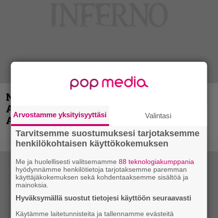
Näin lähtee Ghostin Tobias Forgelta
Accept – menossa mukana myös
Arvostamme yksityisyyttäsi
Valintasi
Anthrax- ja Korn-miehistöä
Tarvitsemme suostumuksesi tarjotaksemme
henkilökohtaisen käyttökokemuksen
Me ja huolellisesti valitsemamme
88 teknologiakumppania
hyödynnämme henkilötietoja tarjotaksemme paremman
käyttäjäkokemuksen sekä kohdentaaksemme sisältöä ja
mainoksia.
Hyväksymällä suostut tietojesi käyttöön seuraavasti
Käytämme laitetunnisteita ja tallennamme evästeitä