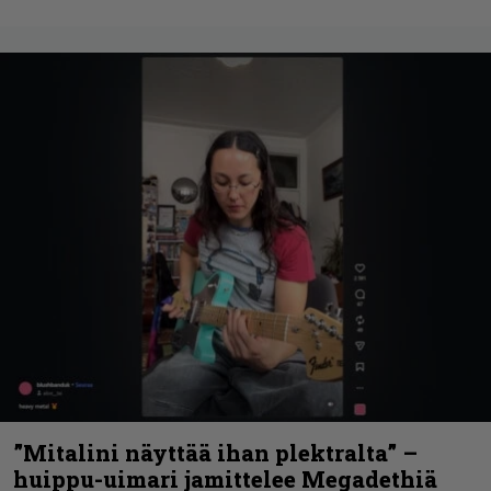
”Mitalini näyttää ihan plektralta” –
huippu-uimari jamittelee Megadethiä