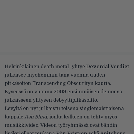
Helsinkiläinen death metal -yhtye
Devenial Verdict
julkaisee myöhemmin tänä vuonna uuden
pitkäsoiton Transcending Obscurityn kautta.
Kyseessä on vuonna 2009 ensimmäisen demonsa
julkaisseen yhtyeen debyyttipitkäsoitto.
Levyltä on nyt julkaistu toisena singlemaistiaisena
kappale
Ash Blind
, jonka kylkeen on tehty myös
musiikkivideo. Videon työryhmässä ovat bändin
lisäksi olleet mukana
Fiiu Frigren
sekä
Spiteborn
-