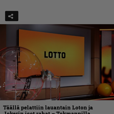
Täällä pelattiin lauantain Loton ja
Jokerin isot rahat – Tokmannilla,