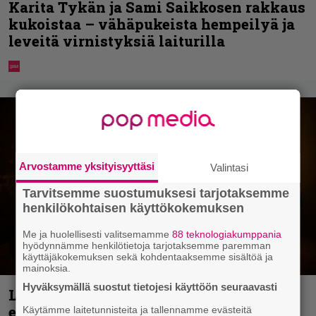
Karita Tykän ja Sami Saikkosen rakkaus
kukoistaa – vähäpukeista hempeilyä ja
leveitä virnistyksiä laiturilla
Arvostamme yksityisyyttäsi
Valintasi
Tarvitsemme suostumuksesi tarjotaksemme
henkilökohtaisen käyttökokemuksen
Me ja huolellisesti valitsemamme
88 teknologiakumppania
hyödynnämme henkilötietoja tarjotaksemme paremman
käyttäjäkokemuksen sekä kohdentaaksemme sisältöä ja
mainoksia.
Hyväksymällä suostut tietojesi käyttöön seuraavasti
Loppuvuoden Hellsinki Metal Cruisen
esiintyjät julki
Käytämme laitetunnisteita ja tallennamme evästeitä