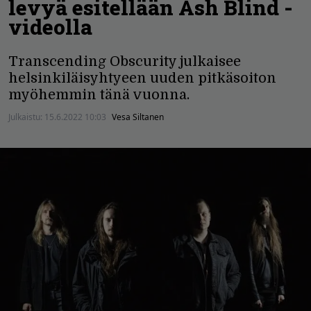
levyä esitellään Ash Blind -
videolla
Transcending Obscurity julkaisee
helsinkiläisyhtyeen uuden pitkäsoiton
myöhemmin tänä vuonna.
Julkaistu:
15.6.2022 10:03
Vesa Siltanen