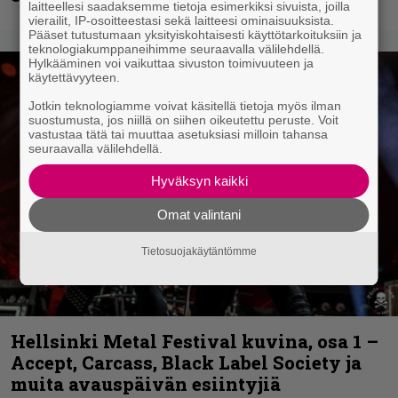
laitteellesi saadaksemme tietoja esimerkiksi sivuista, joilla
vierailit, IP-osoitteestasi sekä laitteesi ominaisuuksista.
Pääset tutustumaan yksityiskohtaisesti käyttötarkoituksiin ja
teknologiakumppaneihimme seuraavalla välilehdellä.
Hylkääminen voi vaikuttaa sivuston toimivuuteen ja
käytettävyyteen.
Jotkin teknologiamme voivat käsitellä tietoja myös ilman
suostumusta, jos niillä on siihen oikeutettu peruste. Voit
vastustaa tätä tai muuttaa asetuksiasi milloin tahansa
seuraavalla välilehdellä.
Hyväksyn kaikki
Omat valintani
Tietosuojakäytäntömme
Hellsinki Metal Festival kuvina, osa 1 –
Accept, Carcass, Black Label Society ja
muita avauspäivän esiintyjiä