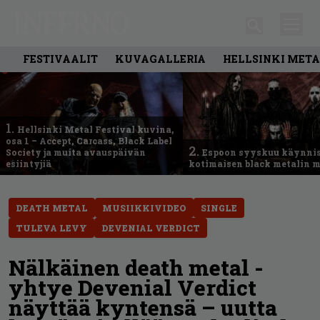
FESTIVAALIT
KUVAGALLERIA
HELLSINKI META
1.
Hellsinki Metal Festival kuvina,
osa 1 – Accept, Carcass, Black Label
2.
Society ja muita avauspäivän
Espoon syyskuu käynni
esiintyjiä
kotimaisen black metalin m
DEATH METAL
MUSIIKKIVIDEO
SINGLE
TULEVA LEVY
DEVENIAL VERDICT
Nälkäinen death metal -
yhtye Devenial Verdict
näyttää kyntensä – uutta