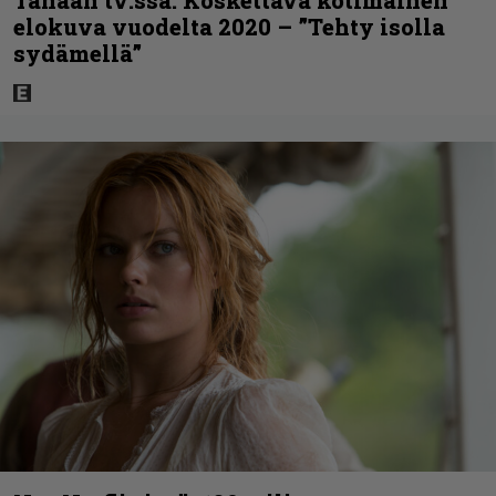
elokuva vuodelta 2020 – ”Tehty isolla
sydämellä”