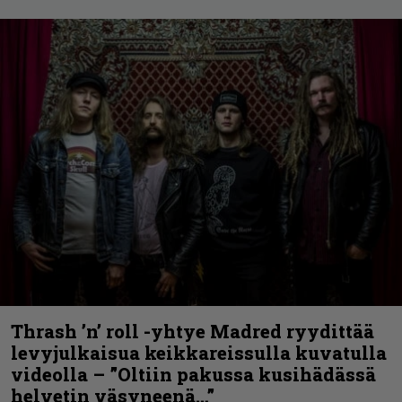
Thrash ’n’ roll -yhtye Madred ryydittää
levyjulkaisua keikkareissulla kuvatulla
videolla – ”Oltiin pakussa kusihädässä
helvetin väsyneenä…”