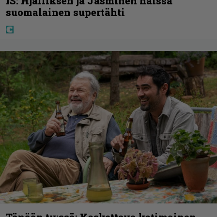
IS: Hjalliksen ja Jasminen häissä
suomalainen supertähti
Tänään tv:ssä: Koskettava kotimainen