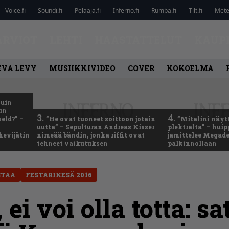
Voice.fi
Soundi.fi
Pelaaja.fi
Inferno.fi
Rumba.fi
Tilt.fi
Metel
ARVIOT
LEHTI
HAASTATTELUT
KAUP
EVA LEVY
MUSIIKKIVIDEO
COVER
KOKOELMA
kuin
un
3.
4.
eld?” –
”He ovat tuoneet soittoon jotain
”Mitalini näyt
uutta” – Sepulturan Andreas Kisser
plektralta” – hui
hevijätin
nimeää bändin, jonka riffit ovat
jamittelee Megad
tehneet vaikutuksen
palkinnollaan
STAA
FESTARIKESÄ 2016
ei voi olla totta: sa