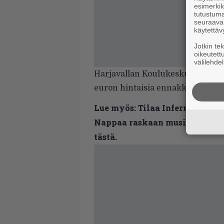
esimerkiks
tutustuma
seuraaval
käytettäv
Jotkin te
oikeutett
välilehdel
Harjavallan Koulukeskuksen ran
euron hintaisia ennakkolippuja s
Lue myös:
Tilaa Infernon uutis
Nappaa raskaan musiikin uutis
tästä.