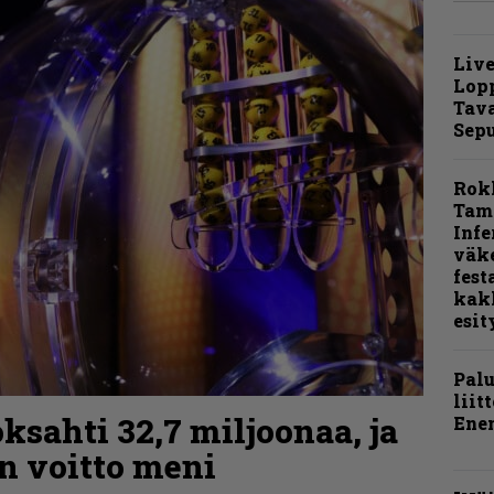
Live
Lop
Tava
Sepu
Rok
Tamp
Infe
väk
fest
kak
esit
Pal
liit
ksahti 32,7 miljoonaa, ja
Ene
n voitto meni