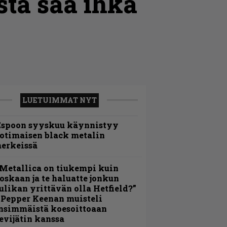
ta saa ihka
LUETUIMMAT NYT
Espoon syyskuu käynnistyy
otimaisen black metalin
erkeissä
Metallica on tiukempi kuin
oskaan ja te haluatte jonkun
ulikan yrittävän olla Hetfield?”
 Pepper Keenan muisteli
nsimmäistä koesoittoaan
evijätin kanssa