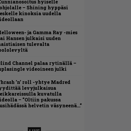
unnianosoitus hyiselle
ohjolalle – Shining hyppäsi
eskelle kinoksia uudella
ideollaan
Helloween- ja Gamma Ray -mies
ai Hansen julkaisi uuden
aistiaisen tulevalta
oololevyltä
lind Channel palaa rytinällä –
uplasingle videoineen julki
hrash ’n’ roll -yhtye Madred
yydittää levyjulkaisua
eikkareissulla kuvatulla
ideolla – ”Oltiin pakussa
usihädässä helvetin väsyneenä…”