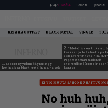
Como.fi
Episodi.fi
ETUSIVU
UUTISET
LEVY
KEIKKAUUTISET
BLACK METAL
SINGLE
TUL
2.
”Metallica on tiukempi 
koskaan ja te haluatte jonk
nulikan yrittävän olla Hetfi
Pepper Keenan muisteli
1.
Espoon syyskuu käynnistyy
ensimmäistä koesoittoaan 
kotimaisen black metalin merkeissä
kanssa
EI VOI MUUTA SANOO KU HATTUU NO
No huh huh, 