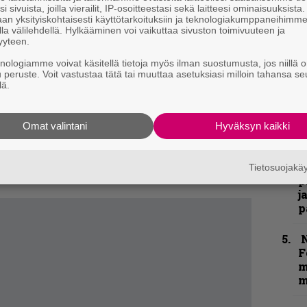
k
i sivuista, joilla vierailit, IP-osoitteestasi sekä laitteesi ominaisuuksista
an yksityiskohtaisesti käyttötarkoituksiin ja teknologiakumppaneihimm
n
la välilehdellä. Hylkääminen voi vaikuttaa sivuston toimivuuteen ja
–
yyteen.
e
h
knologiamme voivat käsitellä tietoja myös ilman suostumusta, jos niillä o
u peruste. Voit vastustaa tätä tai muuttaa asetuksiasi milloin tahansa se
lä.
”
taan kannattaa siis saapua kauempaakin. 35,5
u
aa Tiketistä.
n
Omat valintani
Hyväksyn kaikki
t
kirje ja tiedät mistä kahvitauolla puhutaan!
”
et ja puheenaiheet suoraan sähköpostiin
Tietosuojak
p
j
p
N
F
m
m