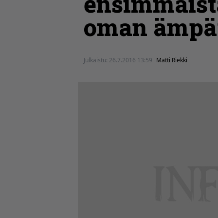
ensimmäist
oman ämpär
Julkaistu:
26.7.2016 13:59
Matti Riekki