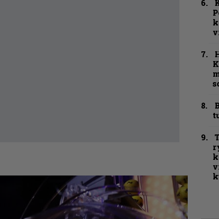
K
P
k
v
K
m
s
B
t
T
r
k
v
k