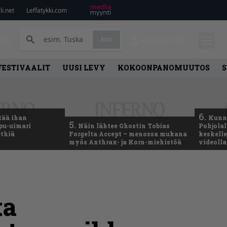
i.net
Leffatykki.com
PA
Etsi
KIRJAUDU
FESTIVAALIT
UUSI LEVY
KOKOONPANOMUUTOS
S
6.
tää ihan
Kunni
5.
ppu-uimari
Näin lähtee Ghostin Tobias
Pohjolal
ethiä
Forgelta Accept – menossa mukana
keskelle
myös Anthrax- ja Korn-miehistöä
videoll
ta