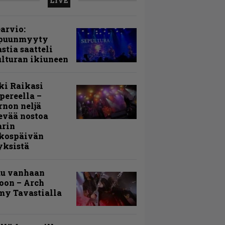
LIVE
arvio:
puunmyyty
stia saatteli
lturan ikiuneen
ki Raikasi
ereella –
rnon neljä
evää nostoa
arin
kospäivän
yksistä
uu vanhaan
toon – Arch
my Tavastialla