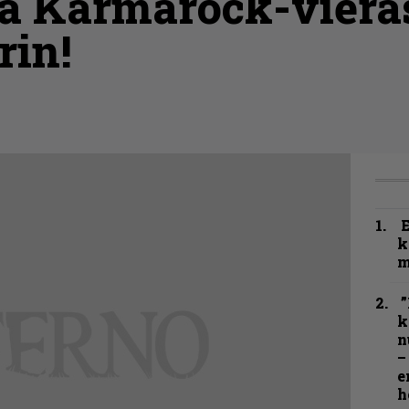
ä Karmarock-vieras
in!
k
m
”
k
n
–
e
h