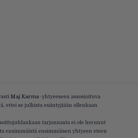
vasti
Maj Karma
-yhtyeeseen assosioituva
ä, ettei se julkista esiintyjiään ollenkaan
soittojuhlankaan tarjonnasta ei ole herunut
 sata ensimmäistä ensimmäisen yhtyeen eteen