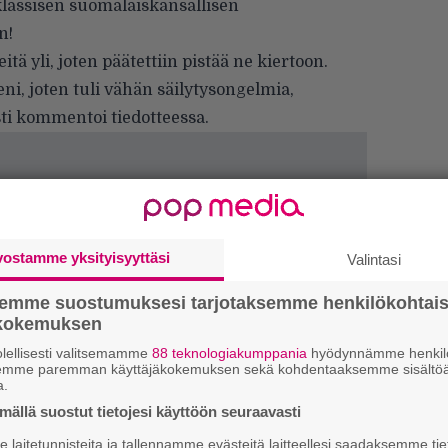
klassisen suomalaiskansallisen
n!
itä yli, joten päätettiin pistää ne kiertoon.
i, joten tuli vähän säilytysongelmia,
sti kommentoi tiedotteessa.
vostamme yksityisyyttäsi
Valintasi
semme suostumuksesi tarjotaksemme henkilökohtai
ökokemuksen
lellisesti valitsemamme
88 teknologiakumppania
hyödynnämme henkilö
semme paremman käyttäjäkokemuksen sekä kohdentaaksemme sisältöä
k
a.
m
ällä suostut tietojesi käyttöön seuraavasti
”
laitetunnisteita ja tallennamme evästeitä laitteellesi saadaksemme tie