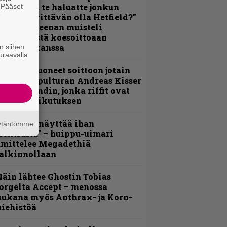
oskaan ja te haluatte jonkun
. Pääset
e
ulikan yrittävän olla Hetfield?”
 Pepper Keenan muisteli
nsimmäistä koesoittoaan
evijätin kanssa
n siihen
uraavalla
He ovat tuoneet soittoon jotain
utta” – Sepulturan Andreas Kisser
imeää bändin, jonka riffit ovat
ehneet vaikutuksen
Mitalini näyttää ihan
äytäntömme
lektralta” – huippu-uimari
amittelee Megadethiä
alkinnollaan
äin lähtee Ghostin Tobias
orgelta Accept – menossa
ukana myös Anthrax- ja Korn-
iehistöä