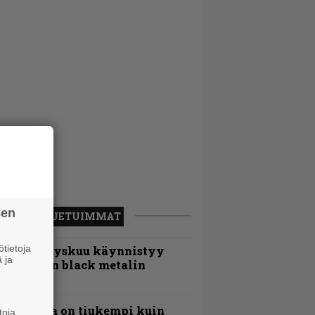
sen
LUETUIMMAT
tietoja
Espoon syyskuu käynnistyy
 ja
otimaisen black metalin
erkeissä
Metallica on tiukempi kuin
toja