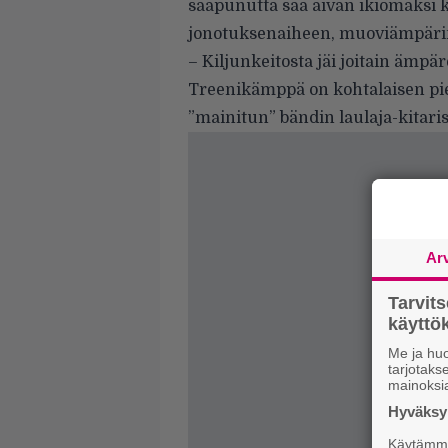
saapunutta saa aivan ikiomaksi 
jonotuksenaiheen, muoviämpäri
– Kiljunkeitosta jäi joitain ämpäre
Treenikämppä on kohtalaisen pien
”mainitun” bändin laulaja-kitari
Ar
Tarvit
käytt
Me ja huo
tarjotak
mainoksi
Hyväksym
Käytämme 