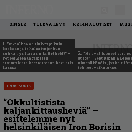
SINGLE
TULEVA LEVY
KEIKKAUUTISET
MUSI
1.
”Metallica on tiukempi kuin
koskaan ja te haluatte jonkun
2.
nulikan yrittävän olla Hetfield?” –
”He ovat tuoneet soittoo
Pepper Keenan muisteli
uutta” – Sepulturan Andreas
ensimmäistä koesoittoaan hevijätin
nimeää bändin, jonka riffit
kanssa
tehneet vaikutuksen
IRON BORIS
“Okkultistista
kaljankittausheviä” –
esittelemme nyt
helsinkiläisen Iron Borisin