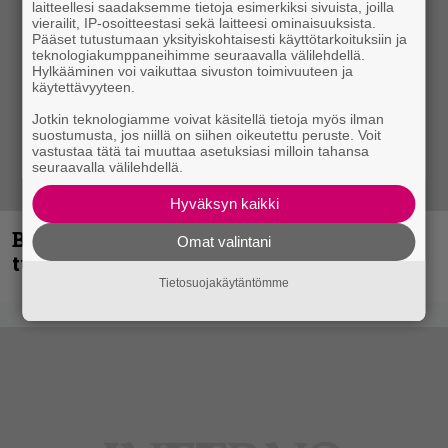
laitteellesi saadaksemme tietoja esimerkiksi sivuista, joilla
vierailit, IP-osoitteestasi sekä laitteesi ominaisuuksista.
Pääset tutustumaan yksityiskohtaisesti käyttötarkoituksiin ja
teknologiakumppaneihimme seuraavalla välilehdellä.
Hylkääminen voi vaikuttaa sivuston toimivuuteen ja
käytettävyyteen.
Jotkin teknologiamme voivat käsitellä tietoja myös ilman
suostumusta, jos niillä on siihen oikeutettu peruste. Voit
vastustaa tätä tai muuttaa asetuksiasi milloin tahansa
seuraavalla välilehdellä.
Hyväksyn kaikki
Blind Channel palaa rytinällä –
Omat valintani
tuplasingle videoineen julki
Tietosuojakäytäntömme