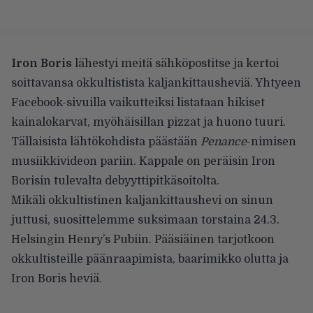
Iron Boris
lähestyi meitä sähköpostitse ja kertoi
soittavansa okkultistista kaljankittausheviä. Yhtyeen
Facebook-sivuilla
vaikutteiksi listataan hikiset
kainalokarvat, myöhäisillan pizzat ja huono tuuri.
Tällaisista lähtökohdista päästään
Penance
-nimisen
musiikkivideon pariin. Kappale on peräisin Iron
Borisin tulevalta debyyttipitkäsoitolta.
Mikäli okkultistinen kaljankittaushevi on sinun
juttusi, suosittelemme suksimaan torstaina 24.3.
Helsingin Henry’s Pubiin. Pääsiäinen tarjotkoon
okkultisteille päänraapimista, baarimikko olutta ja
Iron Boris heviä.