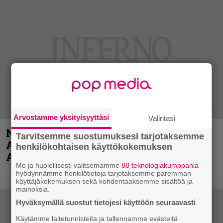
Arvostamme yksityisyyttäsi
Valintasi
Näin lähtee Ghostin Tobias Forgelta
Tarvitsemme suostumuksesi tarjotaksemme
Accept – menossa mukana myös
henkilökohtaisen käyttökokemuksen
Anthrax- ja Korn-miehistöä
Me ja huolellisesti valitsemamme
88 teknologiakumppania
hyödynnämme henkilötietoja tarjotaksemme paremman
käyttäjäkokemuksen sekä kohdentaaksemme sisältöä ja
mainoksia.
Hyväksymällä suostut tietojesi käyttöön seuraavasti
Käytämme laitetunnisteita ja tallennamme evästeitä