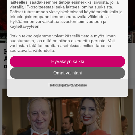
laitteellesi saadaksemme tietoja esimerkiksi sivuista, joilla
vierailit, IP-osoitteestasi sekä laitteesi ominaisuuksista.
Pääset tutustumaan yksityiskohtaisesti käyttötarkoituksiin ja
teknologiakumppaneihimme seuraavalla välilehdellä.
Hylkääminen voi vaikuttaa sivuston toimivuuteen ja
käytettävyyteen.
Jotkin teknologiamme voivat käsitellä tietoja myös ilman
suostumusta, jos niillä on siihen oikeutettu peruste. Voit
vastustaa tätä tai muuttaa asetuksiasi milloin tahansa
Hellsinki Metal Festival kuvina, osa 1 –
seuraavalla välilehdellä.
Accept, Carcass, Black Label Society ja
Hyväksyn kaikki
muita avauspäivän esiintyjiä
Omat valintani
Tietosuojakäytäntömme