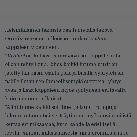
Helsinkiläinen teknistä death metalia takova
Omnivortex
on julkaissut uuden
Visitant
-
kappaleen videoineen.
”
Visitant
on helposti suoraviivaisin kappale mitä
ollaan tehty ikinä: lähes kaikki krumeluurit on
jätetty tän biisin osalta pois, ja biisillä vyörytetään
päälle ilman sen ihmeellisempiä stoppeja”, yhtye
avaa ja lisää kappaleen myös syntyneen eri tavalla
kuin aiemmat julkaisut:
”Aänitimme kaikki soittimet ja laulut rumpuja
lukuun ottamatta itse. Käytimme myös ensimmäistä
kertaa eri miksaajaa, kuin kahdella edellisellä
levyllä: sinkun miksaamisesta, masteroinnista ja re-