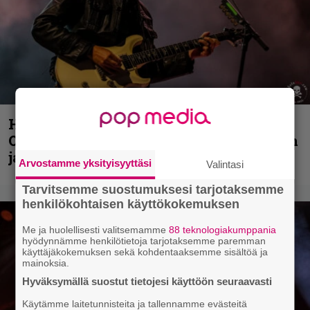
Hellsinki Metal Festival kuvina, osa 2:
Opeth, Misþyrming, Eluveitie, Triptykon
ja muita lauantain esiintyjiä
Arvostamme yksityisyyttäsi
Valintasi
Tarvitsemme suostumuksesi tarjotaksemme
henkilökohtaisen käyttökokemuksen
Me ja huolellisesti valitsemamme
88 teknologiakumppania
hyödynnämme henkilötietoja tarjotaksemme paremman
käyttäjäkokemuksen sekä kohdentaaksemme sisältöä ja
mainoksia.
Hyväksymällä suostut tietojesi käyttöön seuraavasti
Käytämme laitetunnisteita ja tallennamme evästeitä