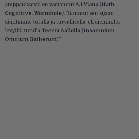
amppauksesta on vastannut
AJ Viana
(
Hath
,
Cognitive
,
Wormhole
). Rummut sen sijaan
äänitimme tutulla ja turvallisella, eli aiemmilta
levyiltä tutulla
Teemu Aallolla
(
Insomnium
,
Omnium Gatherum
).”