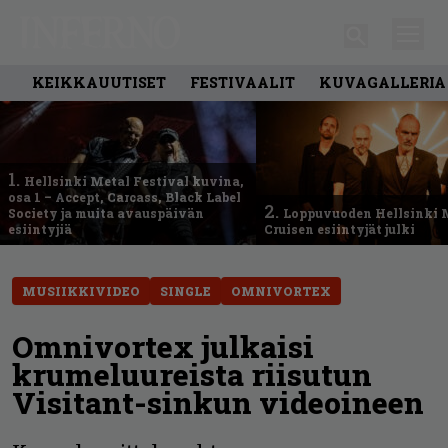
KEIKKAUUTISET
FESTIVAALIT
KUVAGALLERIA
1.
Hellsinki Metal Festival kuvina,
osa 1 – Accept, Carcass, Black Label
2.
Society ja muita avauspäivän
Loppuvuoden Hellsinki 
esiintyjiä
Cruisen esiintyjät julki
MUSIIKKIVIDEO
SINGLE
OMNIVORTEX
Omnivortex julkaisi
krumeluureista riisutun
Visitant-sinkun videoineen