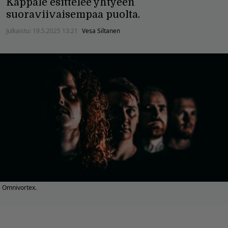
Kappale esittelee yhtyeen
suoraviivaisempaa puolta.
Julkaistu:
19.5.2025 13:21
Vesa Siltanen
Omnivortex.