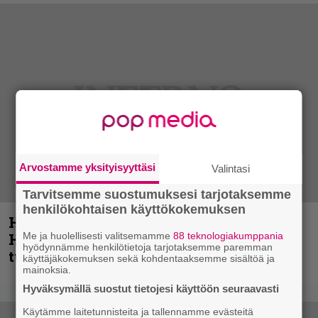
Arvostamme yksityisyyttäsi
Valintasi
Tarvitsemme suostumuksesi tarjotaksemme
henkilökohtaisen käyttökokemuksen
Helloween- ja Gamma Ray -mies Kai
Hansen julkaisi uuden maistiaisen
Me ja huolellisesti valitsemamme
88 teknologiakumppania
hyödynnämme henkilötietoja tarjotaksemme paremman
tulevalta soololevyltä
käyttäjäkokemuksen sekä kohdentaaksemme sisältöä ja
mainoksia.
Hyväksymällä suostut tietojesi käyttöön seuraavasti
Käytämme laitetunnisteita ja tallennamme evästeitä