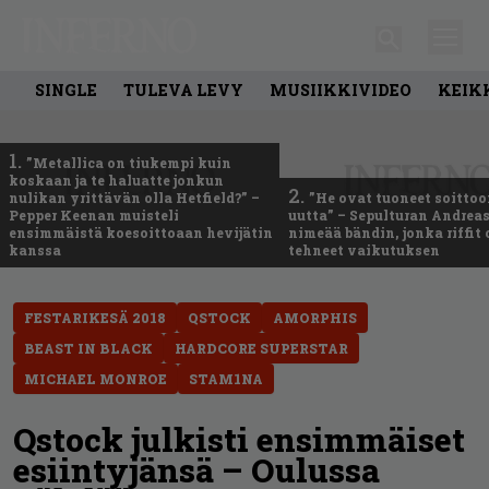
SINGLE
TULEVA LEVY
MUSIIKKIVIDEO
KEIK
1.
”Metallica on tiukempi kuin
koskaan ja te haluatte jonkun
2.
nulikan yrittävän olla Hetfield?” –
”He ovat tuoneet soittoo
Pepper Keenan muisteli
uutta” – Sepulturan Andreas
ensimmäistä koesoittoaan hevijätin
nimeää bändin, jonka riffit
kanssa
tehneet vaikutuksen
FESTARIKESÄ 2018
QSTOCK
AMORPHIS
BEAST IN BLACK
HARDCORE SUPERSTAR
MICHAEL MONROE
STAM1NA
Qstock julkisti ensimmäiset
esiintyjänsä – Oulussa