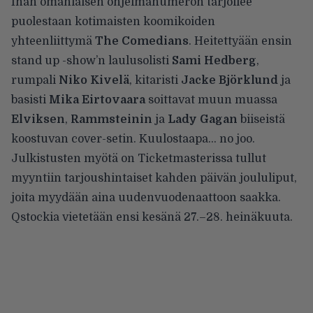
Ihan omanlaisen ohjelmanumeron tarjoilee
puolestaan kotimaisten koomikoiden
yhteenliittymä
The Comedians
. Heitettyään ensin
stand up -show’n laulusolisti
Sami Hedberg
,
rumpali
Niko Kivelä
, kitaristi
Jacke Björklund
ja
basisti
Mika Eirtovaara
soittavat muun muassa
Elviksen
,
Rammsteinin
ja
Lady Gagan
biiseistä
koostuvan cover-setin. Kuulostaapa… no joo.
Julkistusten myötä on
Ticketmasterissa
tullut
myyntiin tarjoushintaiset kahden päivän joululiput,
joita myydään aina uudenvuodenaattoon saakka.
Qstockia vietetään ensi kesänä 27.–28. heinäkuuta.