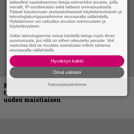
laitteellesi saadaksemme tietoja esimerkiksi sivuista, joilla
vierailit, IP-osoitteestasi sekä laitteesi ominaisuuksista.
Pääset tutustumaan yksityiskohtaisesti käyttötarkoituksiin ja
teknologiakumppaneihimme seuraavalla välilehdellä.
Hylkääminen voi vaikuttaa sivuston toimivuuteen ja
käytettävyyteen.
Jotkin teknologiamme voivat käsitellä tietoja myös ilman
suostumusta, jos niillä on siihen oikeutettu peruste. Voit
vastustaa tätä tai muuttaa asetuksiasi milloin tahansa
seuraavalla välilehdellä.
Hyväksyn kaikki
Omat valintani
Kokoonpanonsa uudistanut Sleep
Tietosuojakäytäntömme
tiedottaa uudesta levystä, julkaisi myös
uuden maistiaisen