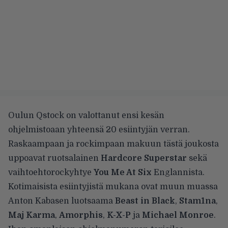
Oulun Qstock on valottanut ensi kesän
ohjelmistoaan yhteensä 20 esiintyjän verran.
Raskaampaan ja rockimpaan makuun tästä joukosta
uppoavat ruotsalainen
Hardcore Superstar
sekä
vaihtoehtorockyhtye
You Me At Six
Englannista.
Kotimaisista esiintyjistä mukana ovat muun muassa
Anton Kabasen luotsaama
Beast in Black
,
Stam1na
,
Maj Karma
,
Amorphis
,
K-X-P
ja
Michael Monroe
.