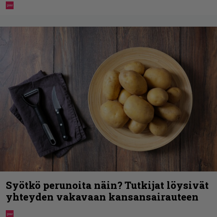
Syötkö perunoita näin? Tutkijat löysivät
yhteyden vakavaan kansansairauteen