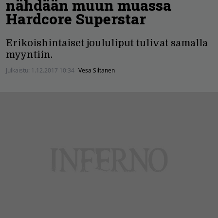
nähdään muun muassa
Hardcore Superstar
Erikoishintaiset joululiput tulivat samalla
myyntiin.
Julkaistu:
1.12.2017 10:34
Vesa Siltanen