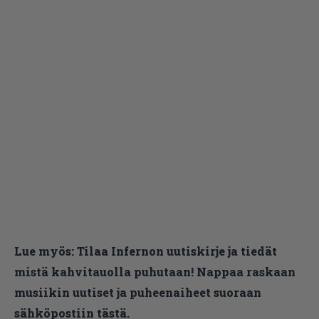
Lue myös:
Tilaa Infernon uutiskirje ja tiedät
mistä kahvitauolla puhutaan! Nappaa raskaan
musiikin uutiset ja puheenaiheet suoraan
sähköpostiin tästä.