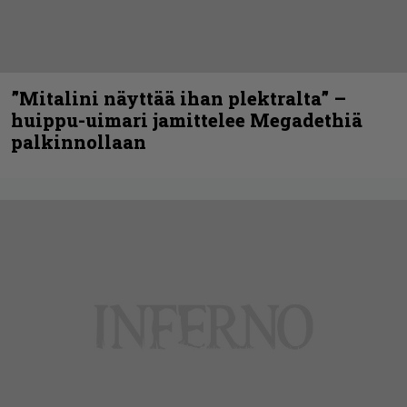
”Mitalini näyttää ihan plektralta” –
huippu-uimari jamittelee Megadethiä
palkinnollaan