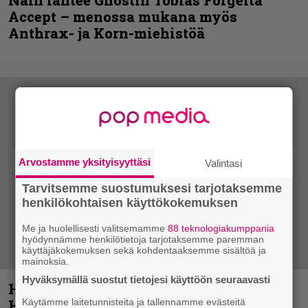
Accept – menossa mukana myös
Anthrax- ja Korn-miehistöä
Arvostamme yksityisyyttäsi
Valintasi
Tarvitsemme suostumuksesi tarjotaksemme
henkilökohtaisen käyttökokemuksen
Me ja huolellisesti valitsemamme
88 teknologiakumppania
hyödynnämme henkilötietoja tarjotaksemme paremman
käyttäjäkokemuksen sekä kohdentaaksemme sisältöä ja
mainoksia.
Hyväksymällä suostut tietojesi käyttöön seuraavasti
Helloween- ja Gamma Ray -mies Kai
Hansen julkaisi uuden maistiaisen
Käytämme laitetunnisteita ja tallennamme evästeitä