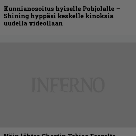
Kunnianosoitus hyiselle Pohjolalle –
Shining hyppäsi keskelle kinoksia
uudella videollaan
Näin lähtee Ghostin Tobias Forgelta