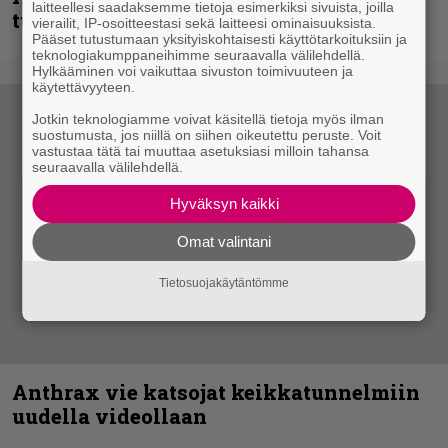
laitteellesi saadaksemme tietoja esimerkiksi sivuista, joilla
tulevalta soololevyltä
vierailit, IP-osoitteestasi sekä laitteesi ominaisuuksista.
Pääset tutustumaan yksityiskohtaisesti käyttötarkoituksiin ja
teknologiakumppaneihimme seuraavalla välilehdellä.
Hylkääminen voi vaikuttaa sivuston toimivuuteen ja
käytettävyyteen.
Jotkin teknologiamme voivat käsitellä tietoja myös ilman
suostumusta, jos niillä on siihen oikeutettu peruste. Voit
vastustaa tätä tai muuttaa asetuksiasi milloin tahansa
seuraavalla välilehdellä.
Hyväksyn kaikki
Omat valintani
Tietosuojakäytäntömme
Anthrax vie katsojat keikkatunnelmiin
uudella videollaan