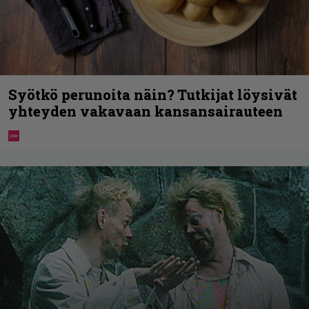
Syötkö perunoita näin? Tutkijat löysivät
yhteyden vakavaan kansansairauteen