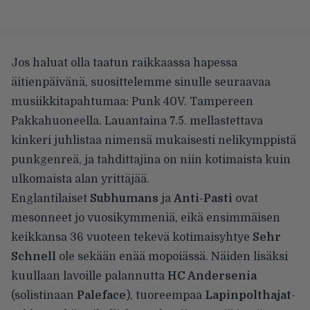
Jos haluat olla taatun raikkaassa hapessa
äitienpäivänä, suosittelemme sinulle seuraavaa
musiikkitapahtumaa: Punk 40V. Tampereen
Pakkahuoneella. Lauantaina 7.5. mellastettava
kinkeri juhlistaa nimensä mukaisesti nelikymppistä
punkgenreä, ja tahdittajina on niin kotimaista kuin
ulkomaista alan yrittäjää.
Englantilaiset
Subhumans
ja
Anti-Pasti
ovat
mesonneet jo vuosikymmeniä, eikä ensimmäisen
keikkansa 36 vuoteen tekevä kotimaisyhtye
Sehr
Schnell
ole sekään enää mopoiässä. Näiden lisäksi
kuullaan lavoille palannutta
HC Andersenia
(solistinaan
Paleface
), tuoreempaa
Lapinpolthajat
-