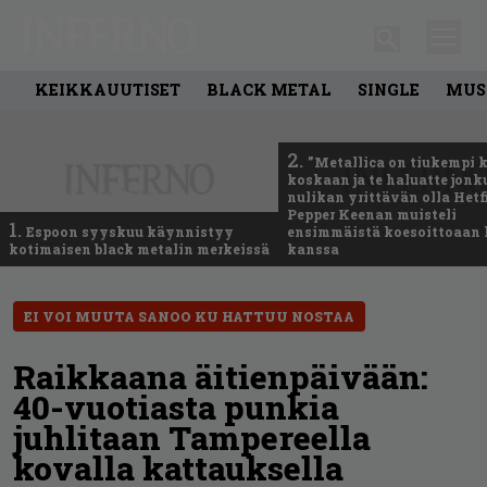
KEIKKAUUTISET
BLACK METAL
SINGLE
MUS
2.
”Metallica on tiukempi 
koskaan ja te haluatte jonk
nulikan yrittävän olla Hetfi
Pepper Keenan muisteli
1.
Espoon syyskuu käynnistyy
ensimmäistä koesoittoaan 
kotimaisen black metalin merkeissä
kanssa
EI VOI MUUTA SANOO KU HATTUU NOSTAA
Raikkaana äitienpäivään:
40-vuotiasta punkia
juhlitaan Tampereella
kovalla kattauksella