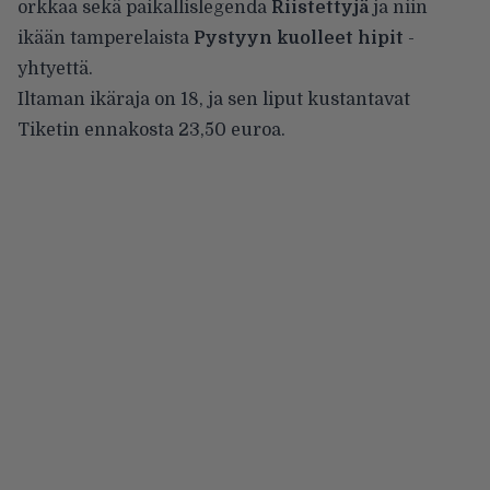
orkkaa sekä paikallislegenda
Riistettyjä
ja niin
ikään tamperelaista
Pystyyn kuolleet hipit
-
yhtyettä.
Iltaman ikäraja on 18, ja sen liput kustantavat
Tiketin ennakosta 23,50 euroa.