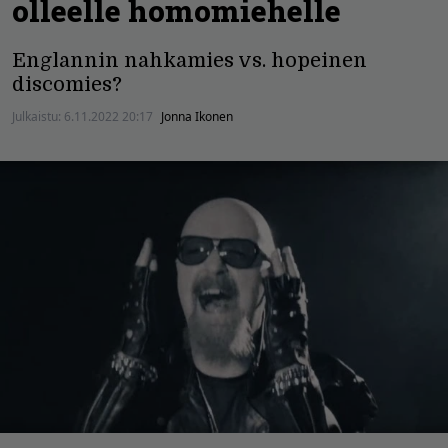
olleelle homomiehelle
Englannin nahkamies vs. hopeinen
discomies?
Julkaistu:
6.11.2022 20:17
Jonna Ikonen