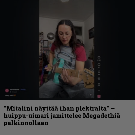
”Mitalini näyttää ihan plektralta” –
huippu-uimari jamittelee Megadethiä
palkinnollaan