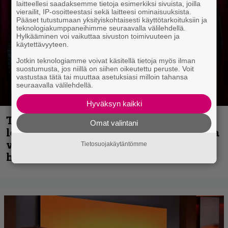
laitteellesi saadaksemme tietoja esimerkiksi sivuista, joilla
vierailit, IP-osoitteestasi sekä laitteesi ominaisuuksista.
Pääset tutustumaan yksityiskohtaisesti käyttötarkoituksiin ja
teknologiakumppaneihimme seuraavalla välilehdellä.
Hylkääminen voi vaikuttaa sivuston toimivuuteen ja
käytettävyyteen.
Jotkin teknologiamme voivat käsitellä tietoja myös ilman
suostumusta, jos niillä on siihen oikeutettu peruste. Voit
vastustaa tätä tai muuttaa asetuksiasi milloin tahansa
seuraavalla välilehdellä.
Hyväksyn kaikki
Thrash ’n’ roll -yhtye Madred ryydittää
Omat valintani
levyjulkaisua keikkareissulla kuvatulla
videolla – ”Oltiin pakussa kusihädässä
Tietosuojakäytäntömme
helvetin väsyneenä…”