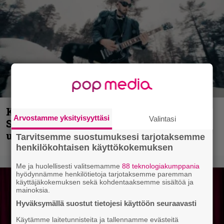
Kunnianosoitus hyiselle Pohjolalle –
Arvostamme yksityisyyttäsi
Valintasi
Shining hyppäsi keskelle kinoksia
uudella videollaan
Tarvitsemme suostumuksesi tarjotaksemme
henkilökohtaisen käyttökokemuksen
Me ja huolellisesti valitsemamme
88 teknologiakumppania
hyödynnämme henkilötietoja tarjotaksemme paremman
käyttäjäkokemuksen sekä kohdentaaksemme sisältöä ja
mainoksia.
Hyväksymällä suostut tietojesi käyttöön seuraavasti
Käytämme laitetunnisteita ja tallennamme evästeitä