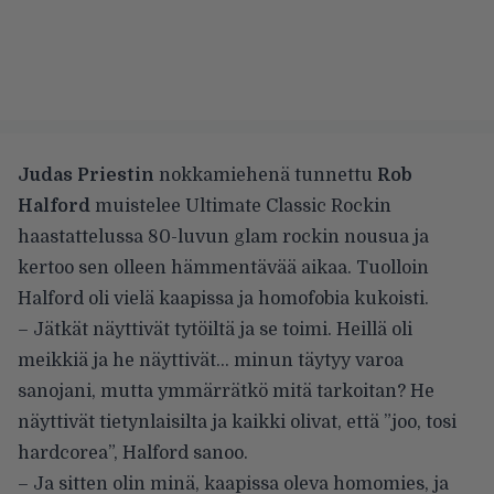
Judas Priestin
nokkamiehenä tunnettu
Rob
Halford
muistelee
Ultimate Classic Rockin
haastattelussa 80-luvun glam rockin nousua ja
kertoo sen olleen hämmentävää aikaa. Tuolloin
Halford oli vielä kaapissa ja homofobia kukoisti.
– Jätkät näyttivät tytöiltä ja se toimi. Heillä oli
meikkiä ja he näyttivät… minun täytyy varoa
sanojani, mutta ymmärrätkö mitä tarkoitan? He
näyttivät tietynlaisilta ja kaikki olivat, että ”joo, tosi
hardcorea”, Halford sanoo.
– Ja sitten olin minä, kaapissa oleva homomies, ja