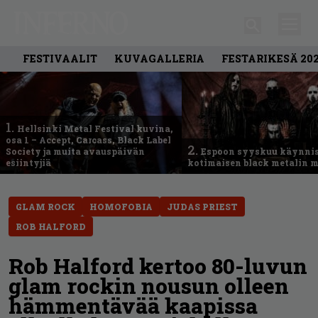
FESTIVAALIT
KUVAGALLERIA
FESTARIKESÄ 20
1.
Hellsinki Metal Festival kuvina,
osa 1 – Accept, Carcass, Black Label
2.
Society ja muita avauspäivän
Espoon syyskuu käynni
esiintyjiä
kotimaisen black metalin m
GLAM ROCK
HOMOFOBIA
JUDAS PRIEST
ROB HALFORD
Rob Halford kertoo 80-luvun
glam rockin nousun olleen
hämmentävää kaapissa