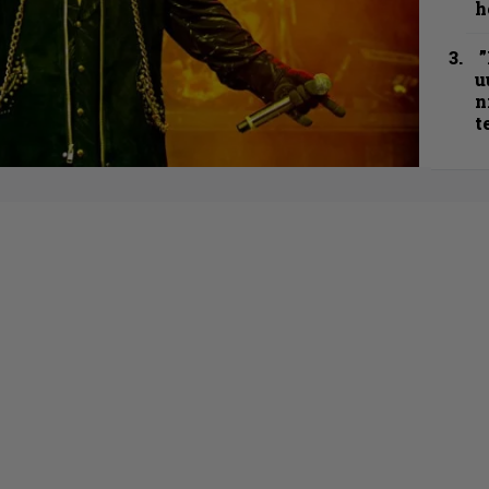
h
”
u
n
t