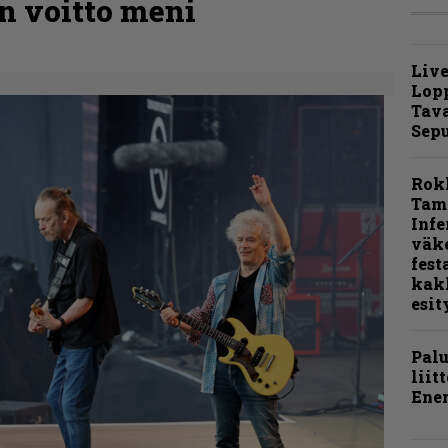
n voitto meni
Live
Lop
Tava
Sepu
Rok
Tamp
Infe
väk
fest
kak
esit
Pal
liit
Ene