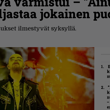
vä varmistui – ”Ain
ljastaa jokainen pu
ukset ilmestyvät syksyllä.
k
m
”
k
n
–
e