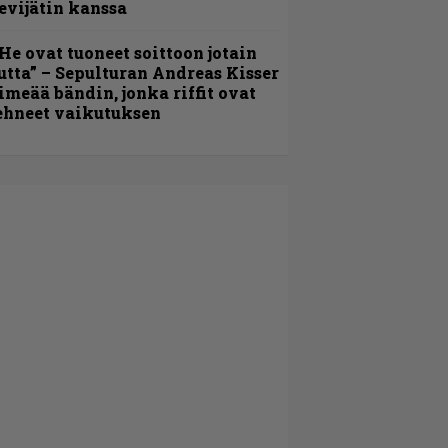
evijätin kanssa
He ovat tuoneet soittoon jotain
utta” – Sepulturan Andreas Kisser
imeää bändin, jonka riffit ovat
ehneet vaikutuksen