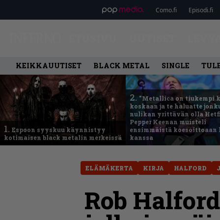
Como.fi
Episodi.fi
ETUSIVU
UUTISET
LEVY
KEIKKAUUTISET
BLACK METAL
SINGLE
TUL
2.
”Metallica on tiukempi 
koskaan ja te haluatte jonk
nulikan yrittävän olla Hetfi
Pepper Keenan muisteli
1.
Espoon syyskuu käynnistyy
ensimmäistä koesoittoaan 
kotimaisen black metalin merkeissä
kanssa
ELÄMÄKERTA
KIRJA
HALFORD
Rob Halford