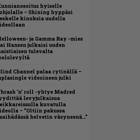
unnianosoitus hyiselle
ohjolalle – Shining hyppäsi
eskelle kinoksia uudella
ideollaan
Helloween- ja Gamma Ray -mies
ai Hansen julkaisi uuden
aistiaisen tulevalta
oololevyltä
lind Channel palaa rytinällä –
uplasingle videoineen julki
hrash ’n’ roll -yhtye Madred
yydittää levyjulkaisua
eikkareissulla kuvatulla
ideolla – ”Oltiin pakussa
usihädässä helvetin väsyneenä…”