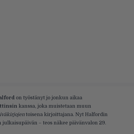
alford
on työstänyt jo jonkun aikaa
ttinsin
kanssa, joka muistetaan muun
iväkirjojen
toisena kirjoittajana. Nyt Halfordin
en julkaisupäivän – teos näkee päivänvalon 29.