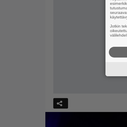
esimerkiks
tutustuma
seuraaval
käytettäv
Jotkin te
oikeutett
välilehdel