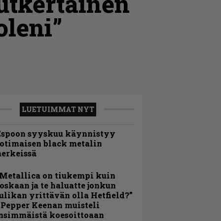
utkertainen
oleni”
LUETUIMMAT NYT
Espoon syyskuu käynnistyy
otimaisen black metalin
erkeissä
Metallica on tiukempi kuin
oskaan ja te haluatte jonkun
ulikan yrittävän olla Hetfield?”
 Pepper Keenan muisteli
nsimmäistä koesoittoaan