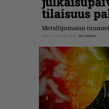
julkaisupäi
tilaisuus pa
Metallijumalan tunnust
Julkaistu:
28.5.2020 09:59
Vesa Siltanen