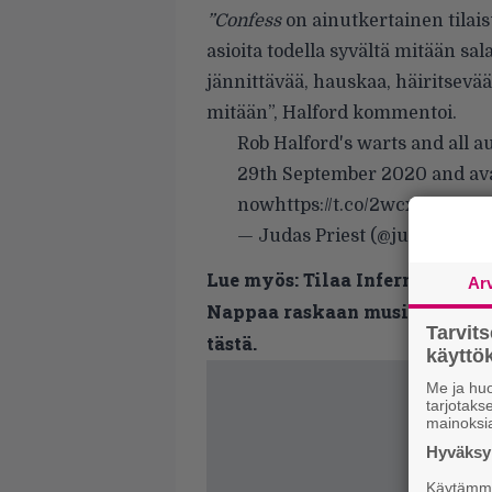
”Confess
on ainutkertainen tilais
asioita todella syvältä mitään sal
jännittävää, hauskaa, häiritsevää
mitään”, Halford kommentoi.
Rob Halford's warts and all
29th September 2020 and avai
now
https://t.co/2wcxSEk16u
— Judas Priest (@judaspriest
Lue myös:
Tilaa Infernon uutis
Ar
Nappaa raskaan musiikin uutis
Tarvit
tästä.
käytt
Me ja huo
tarjotak
mainoksi
Hyväksym
Käytämme 