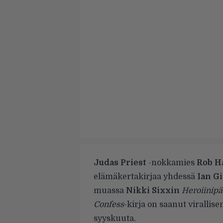
Judas Priest
-nokkamies
Rob H
elämäkertakirjaa yhdessä
Ian Gi
muassa
Nikki Sixxin
Heroiinipä
Confess
-kirja on saanut virallis
syyskuuta.