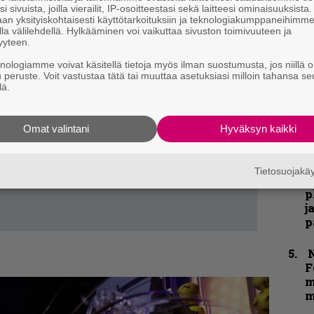
”
i sivuista, joilla vierailit, IP-osoitteestasi sekä laitteesi ominaisuuksista
k
an yksityiskohtaisesti käyttötarkoituksiin ja teknologiakumppaneihimm
n
la välilehdellä. Hylkääminen voi vaikuttaa sivuston toimivuuteen ja
yyteen.
–
e
knologiamme voivat käsitellä tietoja myös ilman suostumusta, jos niillä o
h
u peruste. Voit vastustaa tätä tai muuttaa asetuksiasi milloin tahansa se
lä.
”
u
Omat valintani
Hyväksyn kaikki
n
t
Tietosuojak
”
p
j
p
N
F
m
m