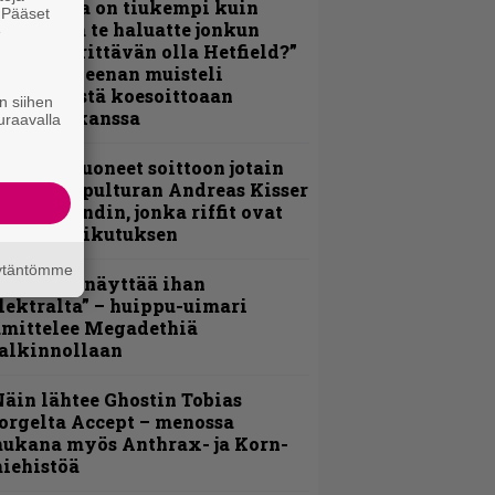
Metallica on tiukempi kuin
. Pääset
oskaan ja te haluatte jonkun
e
ulikan yrittävän olla Hetfield?”
 Pepper Keenan muisteli
nsimmäistä koesoittoaan
n siihen
evijätin kanssa
uraavalla
He ovat tuoneet soittoon jotain
utta” – Sepulturan Andreas Kisser
imeää bändin, jonka riffit ovat
ehneet vaikutuksen
äytäntömme
Mitalini näyttää ihan
lektralta” – huippu-uimari
amittelee Megadethiä
alkinnollaan
äin lähtee Ghostin Tobias
orgelta Accept – menossa
ukana myös Anthrax- ja Korn-
iehistöä