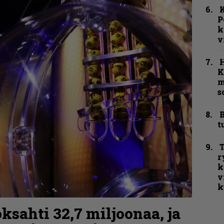
K
P
k
v
K
m
s
B
t
T
r
k
v
k
ksahti 32,7 miljoonaa, ja