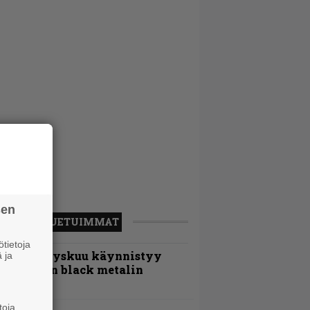
sen
LUETUIMMAT
tietoja
Espoon syyskuu käynnistyy
 ja
otimaisen black metalin
erkeissä
toja