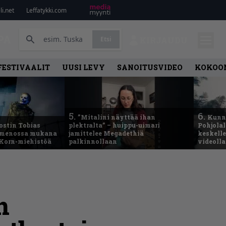
i.net
Leffatykki.com
PA
Etsi
KIRJAUDU
FESTIVAALIT
UUSI LEVY
SANOITUSVIDEO
KOKOO
5.
6.
”Mitalini näyttää ihan
Kunni
ostin Tobias
plektralta” – huippu-uimari
Pohjolal
– menossa mukana
jamittelee Megadethiä
keskelle
 Korn-miehistöä
palkinnollaan
videoll
n