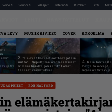
Voice.fi
Soundi.fi
Pelaaja.fi
Inferno.fi
Rumba.fi
Tilt.fi
Metel
ARVIOT
LEHTI
HAASTATTELUT
KAUP
EVA LEVY
MUSIIKKIVIDEO
COVER
KOKOELMA
kuin
un
3.
eld?” –
”He ovat tuoneet soittoon jotain
4.
uutta” – Sepulturan Andreas Kisser
Näin lähtee Gh
hevijätin
nimeää bändin, jonka riffit ovat
Forgelta Accept 
tehneet vaikutuksen
myös Anthrax- ja
JUDAS PRIEST
ROB HALFORD
in elämäkertakirja