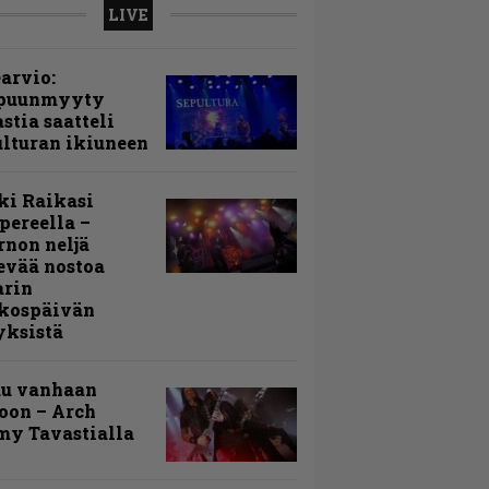
LIVE
arvio:
puunmyyty
stia saatteli
lturan ikiuneen
ki Raikasi
ereella –
rnon neljä
evää nostoa
arin
kospäivän
yksistä
uu vanhaan
toon – Arch
my Tavastialla