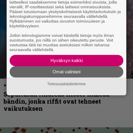
laitteellesi saadaksemme tietoja esimerkiksi sivuista, joilla
vierailit, IP-osoitteestasi sekä laitteesi ominaisuuksista.
Pääset tutustumaan yksityiskohtaisesti käyttötarkoituksiin ja
teknologiakumppaneihimme seuraavalla välilehdellä.
Hylkääminen voi vaikuttaa sivuston toimivuuteen ja
käytettävyyteen.
Jotkin teknologiamme voivat käsitellä tietoja myös ilman
suostumusta, jos niillä on siihen oikeutettu peruste. Voit
vastustaa tätä tai muuttaa asetuksiasi milloin tahansa
seuraavalla välilehdellä.
Hyväksyn kaikki
Omat valintani
Tietosuojakäytäntömme
”He ovat tuoneet soittoon jotain uutta” –
Sepulturan Andreas Kisser nimeää
bändin, jonka riffit ovat tehneet
vaikutuksen