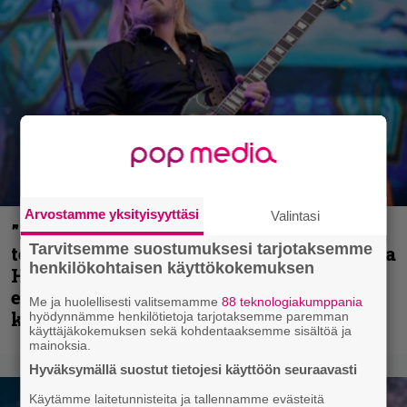
Arvostamme yksityisyyttäsi
Valintasi
”Metallica on tiukempi kuin koskaan ja
Tarvitsemme suostumuksesi tarjotaksemme
te haluatte jonkun nulikan yrittävän olla
henkilökohtaisen käyttökokemuksen
Hetfield?” – Pepper Keenan muisteli
ensimmäistä koesoittoaan hevijätin
Me ja huolellisesti valitsemamme
88 teknologiakumppania
kanssa
hyödynnämme henkilötietoja tarjotaksemme paremman
käyttäjäkokemuksen sekä kohdentaaksemme sisältöä ja
mainoksia.
Hyväksymällä suostut tietojesi käyttöön seuraavasti
Käytämme laitetunnisteita ja tallennamme evästeitä