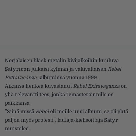
Norjalaisen black metalin kivijalkoihin kuuluva
Satyricon
julkaisi kylmän ja väkivaltaisen
Rebel
Extravaganza
-albuminsa vuonna 1999.
Aikansa henkeä kuvastanut
Rebel Extravaganza
on
yhä relevantti teos, jonka remasteroinnille on
paikkansa.
”Siinä missä
Rebel
oli meille uusi albumi, se oli yhtä
paljon myös protesti”, laulaja-kielisoittaja
Satyr
muistelee.