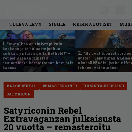
TULEVA LEVY
SINGLE
KEIKKAUUTISET
MUSI
1.
”Metallica on tiukempi kuin
koskaan ja te haluatte jonkun
2.
nulikan yrittävän olla Hetfield?” –
”He ovat tuoneet soittoo
Pepper Keenan muisteli
uutta” – Sepulturan Andreas
ensimmäistä koesoittoaan hevijätin
nimeää bändin, jonka riffit
kanssa
tehneet vaikutuksen
BLACK METAL
REMASTEROINTI
UUSINTAJULKAISU
SATYRICON
Satyriconin Rebel
Extravaganzan julkaisusta
20 vuotta – remasteroitu