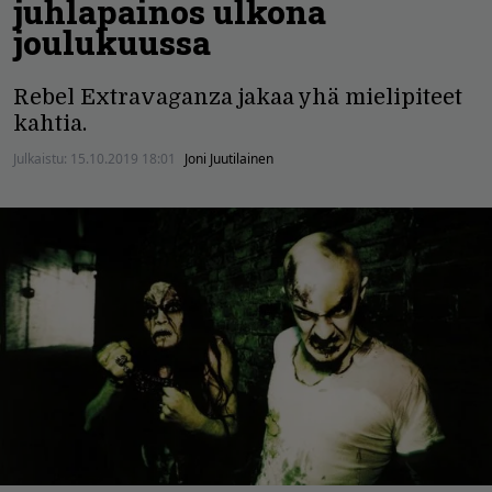
juhlapainos ulkona
joulukuussa
Rebel Extravaganza jakaa yhä mielipiteet
kahtia.
Julkaistu:
15.10.2019 18:01
Joni Juutilainen