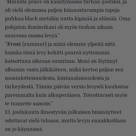
”Minusta genre oli kääntymässä turhan gootiksi, ja
oli vielä olemassa paljon kiinnostavampia tapoja
puhkua black metaliin uutta kipinää ja elämää. Oma
pohjaton ihmisvihani oli myös tuohon aikaan
suuressa osassa levyä.”
”
Frost
(rummut) ja minä olemme ylpeitä siitä,
kuinka tämä levy kehitti genreä nyttemmin
katsottuna oikeaan suuntaan. Moni on löytänyt
albumin vasta jälkikäteen, mikä kertoo paljon sen
moniulotteisuudesta, kiistanalaisuudesta ja
tärkeydestä. Tämän päivän versio levystä kuulostaa
paremmalta kuin alkuperäinen. Toivottavasti myös
te tunnette samoin.”
13. joulukuuta ilmestyvän julkaisun biisinäytteet
odottavat vielä tuloaan, mutta
levyn ennakkotilaus
on jo käynnissä.