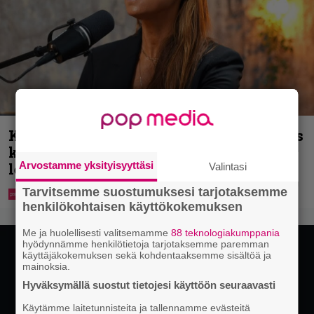
Karita Tykän ja Sami Saikkosen rakkaus
kukoistaa – vähäpukeista hempeilyä ja
Arvostamme yksityisyyttäsi
leveitä virnistyksiä laiturilla
Valintasi
Tarvitsemme suostumuksesi tarjotaksemme
henkilökohtaisen käyttökokemuksen
Me ja huolellisesti valitsemamme
88 teknologiakumppania
hyödynnämme henkilötietoja tarjotaksemme paremman
käyttäjäkokemuksen sekä kohdentaaksemme sisältöä ja
mainoksia.
Hyväksymällä suostut tietojesi käyttöön seuraavasti
Käytämme laitetunnisteita ja tallennamme evästeitä