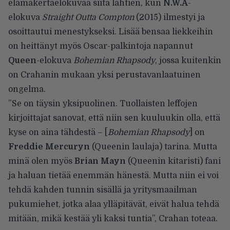
elämäkertaelokuvaa siitä lähtien, kun
N.W.A
-
elokuva
Straight Outta Compton
(2015) ilmestyi ja
osoittautui menestykseksi. Lisää bensaa liekkeihin
on heittänyt myös Oscar-palkintoja napannut
Queen
-elokuva
Bohemian Rhapsody
, jossa kuitenkin
on Crahanin mukaan yksi perustavanlaatuinen
ongelma.
”Se on täysin yksipuolinen. Tuollaisten leffojen
kirjoittajat sanovat, että niin sen kuuluukin olla, että
kyse on aina tähdestä – [
Bohemian Rhapsody
] on
Freddie Mercuryn
(Queenin laulaja) tarina. Mutta
minä olen myös
Brian Mayn
(Queenin kitaristi) fani
ja haluan tietää enemmän hänestä. Mutta niin ei voi
tehdä kahden tunnin sisällä ja yritysmaailman
pukumiehet, jotka alaa ylläpitävät, eivät halua tehdä
mitään, mikä kestää yli kaksi tuntia”, Crahan toteaa.