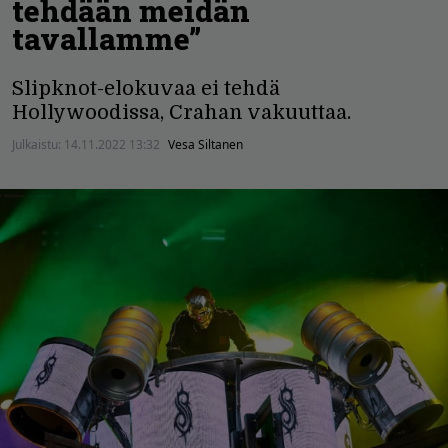
tehdään meidän
tavallamme”
Slipknot-elokuvaa ei tehdä
Hollywoodissa, Crahan vakuuttaa.
Julkaistu:
14.11.2022 13:32
Vesa Siltanen