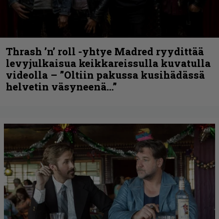
Thrash ’n’ roll -yhtye Madred ryydittää
levyjulkaisua keikkareissulla kuvatulla
videolla – ”Oltiin pakussa kusihädässä
helvetin väsyneenä…”