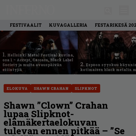
FESTIVAALIT
KUVAGALLERIA
FESTARIKESÄ 20
1.
Hellsinki Metal Festival kuvina,
osa 1 – Accept, Carcass, Black Label
2.
Society ja muita avauspäivän
Espoon syyskuu käynni
esiintyjiä
kotimaisen black metalin m
ELOKUVA
SHAWN CRAHAN
SLIPKNOT
Shawn ”Clown” Crahan
lupaa Slipknot-
elämäkertaelokuvan
tulevan ennen pitkää – ”Se