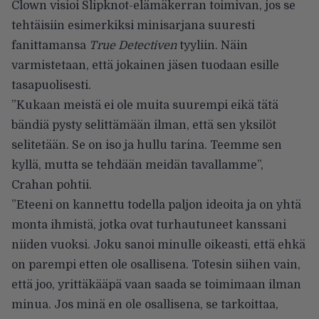
Clown visioi Slipknot-elämäkerran toimivan, jos se
tehtäisiin esimerkiksi minisarjana suuresti
fanittamansa
True Detectiven
tyyliin. Näin
varmistetaan, että jokainen jäsen tuodaan esille
tasapuolisesti.
”Kukaan meistä ei ole muita suurempi eikä tätä
bändiä pysty selittämään ilman, että sen yksilöt
selitetään. Se on iso ja hullu tarina. Teemme sen
kyllä, mutta se tehdään meidän tavallamme”,
Crahan pohtii.
”Eteeni on kannettu todella paljon ideoita ja on yhtä
monta ihmistä, jotka ovat turhautuneet kanssani
niiden vuoksi. Joku sanoi minulle oikeasti, että ehkä
on parempi etten ole osallisena. Totesin siihen vain,
että joo, yrittäkääpä vaan saada se toimimaan ilman
minua. Jos minä en ole osallisena, se tarkoittaa,