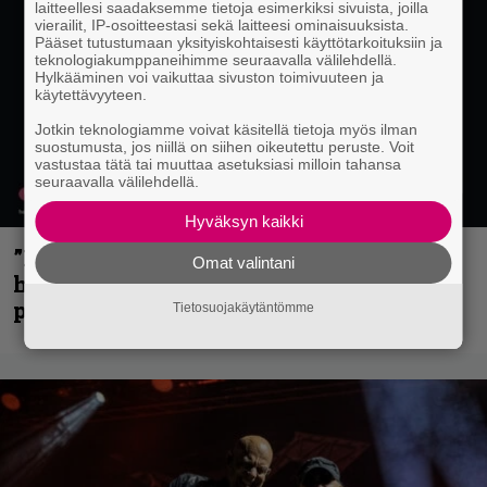
laitteellesi saadaksemme tietoja esimerkiksi sivuista, joilla
vierailit, IP-osoitteestasi sekä laitteesi ominaisuuksista.
Pääset tutustumaan yksityiskohtaisesti käyttötarkoituksiin ja
teknologiakumppaneihimme seuraavalla välilehdellä.
Hylkääminen voi vaikuttaa sivuston toimivuuteen ja
käytettävyyteen.
Jotkin teknologiamme voivat käsitellä tietoja myös ilman
suostumusta, jos niillä on siihen oikeutettu peruste. Voit
vastustaa tätä tai muuttaa asetuksiasi milloin tahansa
seuraavalla välilehdellä.
Hyväksyn kaikki
”Mitalini näyttää ihan plektralta” –
Omat valintani
huippu-uimari jamittelee Megadethiä
palkinnollaan
Tietosuojakäytäntömme