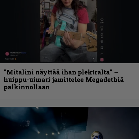
”Mitalini näyttää ihan plektralta” –
huippu-uimari jamittelee Megadethiä
palkinnollaan