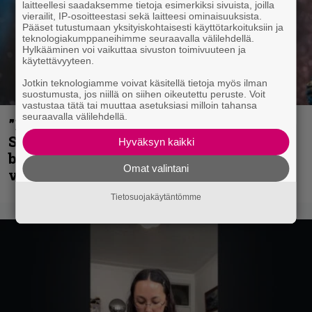
laitteellesi saadaksemme tietoja esimerkiksi sivuista, joilla
vierailit, IP-osoitteestasi sekä laitteesi ominaisuuksista.
Pääset tutustumaan yksityiskohtaisesti käyttötarkoituksiin ja
teknologiakumppaneihimme seuraavalla välilehdellä.
Hylkääminen voi vaikuttaa sivuston toimivuuteen ja
käytettävyyteen.
Jotkin teknologiamme voivat käsitellä tietoja myös ilman
suostumusta, jos niillä on siihen oikeutettu peruste. Voit
vastustaa tätä tai muuttaa asetuksiasi milloin tahansa
seuraavalla välilehdellä.
”He ovat tuoneet soittoon jotain uutta” –
Sepulturan Andreas Kisser nimeää
Hyväksyn kaikki
bändin, jonka riffit ovat tehneet
Omat valintani
vaikutuksen
Tietosuojakäytäntömme