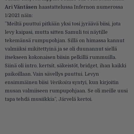
Ari Väntäsen
haastattelussa
Infernon numerossa
1/2021
näin:
”Meiltä puuttui pitkään yksi tosi jyräävä biisi, jota
levy kaipasi, mutta sitten Samuli toi näytille
tekemänsä rumpupohjan. Sillä on himassa kannut
valmiiksi mikitettyinä ja se oli duunannut siellä
itsekseen kokonaisen biisin pelkillä rummuilla.
Siinä oli intro, kertsit, säkeistöt, bridget, ihan kaikki
paikoillaan. Vain sävellys puuttui. Levyn
ensimmäinen biisi
Verikoira
syntyi, kun kirjoitin
musan valmiiseen rumpupohjaan. Se oli meille uusi
tapa tehdä musiikkia”, Järvelä kertoi.