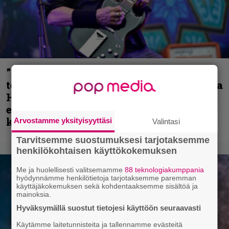
”Metallica on tiukempi kuin koskaan ja
te haluatte jonkun nulikan yrittävän olla
Hetfield?” – Pepper Keenan muisteli
ensimmäistä koesoittoaan hevijätin
kanssa
Arvostamme yksityisyyttäsi
Valintasi
Tarvitsemme suostumuksesi tarjotaksemme
henkilökohtaisen käyttökokemuksen
Me ja huolellisesti valitsemamme
88 teknologiakumppania
hyödynnämme henkilötietoja tarjotaksemme paremman
käyttäjäkokemuksen sekä kohdentaaksemme sisältöä ja
mainoksia.
Hyväksymällä suostut tietojesi käyttöön seuraavasti
Käytämme laitetunnisteita ja tallennamme evästeitä