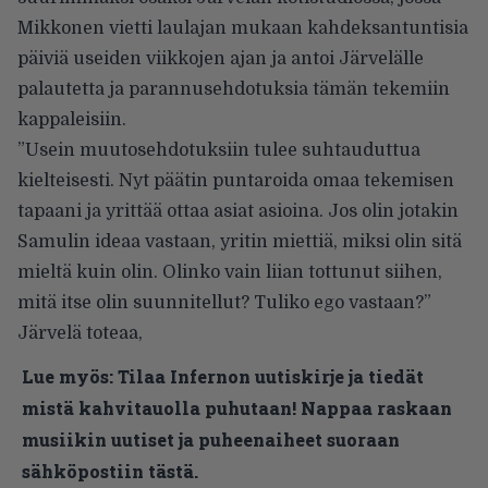
Mikkonen vietti laulajan mukaan kahdeksantuntisia
päiviä useiden viikkojen ajan ja antoi Järvelälle
palautetta ja parannusehdotuksia tämän tekemiin
kappaleisiin.
”Usein muutosehdotuksiin tulee suhtauduttua
kielteisesti. Nyt päätin puntaroida omaa tekemisen
tapaani ja yrittää ottaa asiat asioina. Jos olin jotakin
Samulin ideaa vastaan, yritin miettiä, miksi olin sitä
mieltä kuin olin. Olinko vain liian tottunut siihen,
mitä itse olin suunnitellut? Tuliko ego vastaan?”
Järvelä toteaa,
Lue myös:
Tilaa Infernon uutiskirje ja tiedät
mistä kahvitauolla puhutaan! Nappaa raskaan
musiikin uutiset ja puheenaiheet suoraan
sähköpostiin tästä.