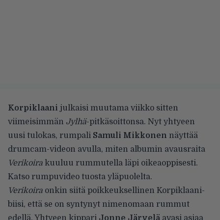
Korpiklaani
julkaisi muutama viikko sitten
viimeisimmän
Jylhä
-pitkäsoittonsa
. Nyt yhtyeen
uusi tulokas, rumpali
Samuli Mikkonen
näyttää
drumcam-videon avulla, miten albumin avausraita
Verikoira
kuuluu rummutella läpi oikeaoppisesti.
Katso rumpuvideo tuosta yläpuolelta.
Verikoira
onkin siitä poikkeuksellinen Korpiklaani-
biisi, että se on syntynyt nimenomaan rummut
edellä. Yhtyeen kippari
Jonne Järvelä
avasi asiaa