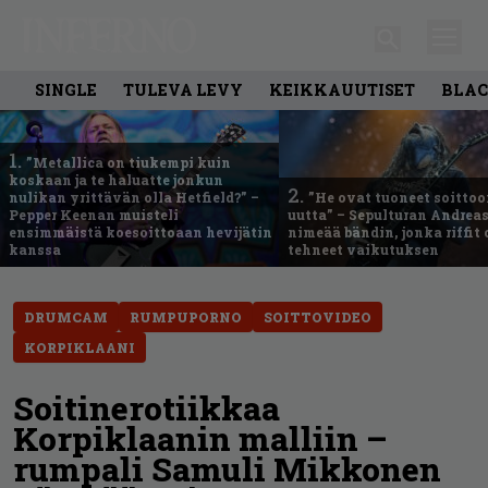
SINGLE
TULEVA LEVY
KEIKKAUUTISET
BLAC
1.
”Metallica on tiukempi kuin
koskaan ja te haluatte jonkun
2.
nulikan yrittävän olla Hetfield?” –
”He ovat tuoneet soittoo
Pepper Keenan muisteli
uutta” – Sepulturan Andreas
ensimmäistä koesoittoaan hevijätin
nimeää bändin, jonka riffit
kanssa
tehneet vaikutuksen
DRUMCAM
RUMPUPORNO
SOITTOVIDEO
KORPIKLAANI
Soitinerotiikkaa
Korpiklaanin malliin –
rumpali Samuli Mikkonen