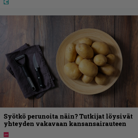
Syötkö perunoita näin? Tutkijat löysivät
yhteyden vakavaan kansansairauteen