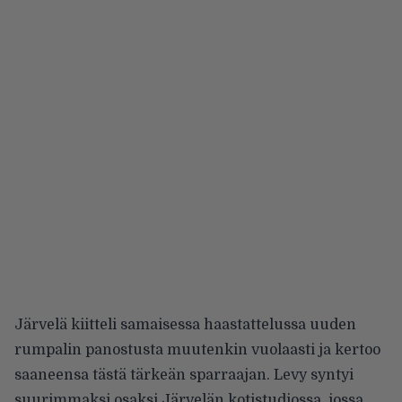
Järvelä kiitteli samaisessa haastattelussa uuden
rumpalin panostusta muutenkin vuolaasti ja kertoo
saaneensa tästä tärkeän sparraajan. Levy syntyi
suurimmaksi osaksi Järvelän kotistudiossa, jossa