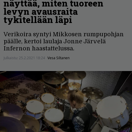
näyttää, miten tuoreen
levyn avausraita
tykitellään läpi
Verikoira syntyi Mikkosen rumpupohjan
päälle, kertoi laulaja Jonne Järvelä
Infernon haastattelussa.
Julkaistu:
25.2.2021 18:24
Vesa Siltanen