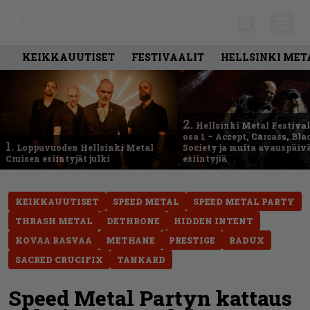
KEIKKAUUTISET
FESTIVAALIT
HELLSINKI MET
2.
Hellsinki Metal Festival
osa 1 – Accept, Carcass, Bla
1.
Loppuvuoden Hellsinki Metal
Society ja muita avauspäiv
Cruisen esiintyjät julki
esiintyjiä
KEIKKAUUTISET
SPEED METAL
SPEED METAL PARTY
THRASH METAL
DETHRONE
HIDDEN INTENT
KOVAA RASVAA
METHANE
PRESTIGE
RADUX
SACRED CRUCIFIX
TANKARD
Speed Metal Partyn kattaus