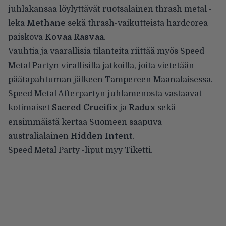
juhlakansaa löylyttävät ruotsalainen thrash metal -
leka
Methane
sekä thrash-vaikutteista hardcorea
paiskova
Kovaa Rasvaa
.
Vauhtia ja vaarallisia tilanteita riittää myös Speed
Metal Partyn virallisilla jatkoilla, joita vietetään
päätapahtuman jälkeen Tampereen Maanalaisessa.
Speed Metal Afterpartyn
juhlamenosta vastaavat
kotimaiset
Sacred Crucifix
ja
Radux
sekä
ensimmäistä kertaa Suomeen saapuva
australialainen
Hidden Intent
.
Speed Metal Party -liput myy
Tiketti
.