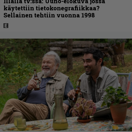
Illalla tv:ssä: Uuno-elokuva jossa
käytettiin tietokonegrafiikkaa?
Sellainen tehtiin vuonna 1998