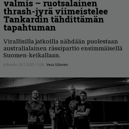
valmis – ruotsalainen
thrash-jyrä viimeistelee
Tankardin tähdittämän
tapahtuman
Virallisilla jatkoilla nähdään puolestaan
australialainen rässipartio ensimmäisellä
Suomen-keikallaan.
Julkaistu:
29.7.2025 11:06
Vesa Siltanen