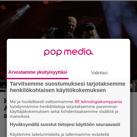
Arvostamme yksityisyyttäsi
Valintasi
Tarvitsemme suostumuksesi tarjotaksemme
henkilökohtaisen käyttökokemuksen
Hellsinki Metal Festival kuvina, osa 1 –
Me ja huolellisesti valitsemamme
88 teknologiakumppania
hyödynnämme henkilötietoja tarjotaksemme paremman
Accept, Carcass, Black Label Society ja
käyttäjäkokemuksen sekä kohdentaaksemme sisältöä ja
muita avauspäivän esiintyjiä
mainoksia.
Hyväksymällä suostut tietojesi käyttöön seuraavasti
Käytämme laitetunnisteita ja tallennamme evästeitä