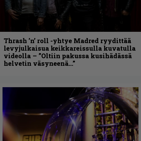
Thrash ’n’ roll -yhtye Madred ryydittää
levyjulkaisua keikkareissulla kuvatulla
videolla – ”Oltiin pakussa kusihädässä
helvetin väsyneenä…”