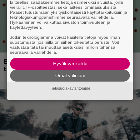
laitteellesi saadaksemme tietoja esimerkiksi sivuista, joilla
vierailit, IP-osoitteestasi sekä laitteesi ominaisuuksista.
Pääset tutustumaan yksityiskohtaisesti käyttötarkoituksiin ja
teknologiakumppaneihimme seuraavalla välilehdellä.
Hylkääminen voi vaikuttaa sivuston toimivuuteen ja
käytettävyyteen.
Jotkin teknologiamme voivat käsitellä tietoja myös ilman
suostumusta, jos niillä on siihen oikeutettu peruste. Voit
vastustaa tätä tai muuttaa asetuksiasi milloin tahansa
seuraavalla välilehdellä.
Blind Channel palaa rytinällä –
Hyväksyn kaikki
tuplasingle videoineen julki
Omat valintani
Tietosuojakäytäntömme