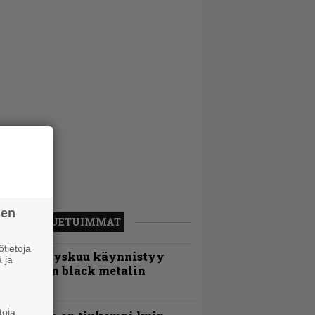
sen
LUETUIMMAT
tietoja
Espoon syyskuu käynnistyy
 ja
otimaisen black metalin
erkeissä
toja