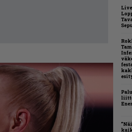
Live
Lop
Tava
Sepu
Rok
Tamp
Infe
väk
fest
kak
esit
Pal
liit
Ene
”Näi
kaik