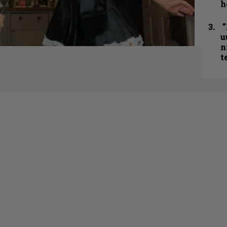
h
”
u
n
t