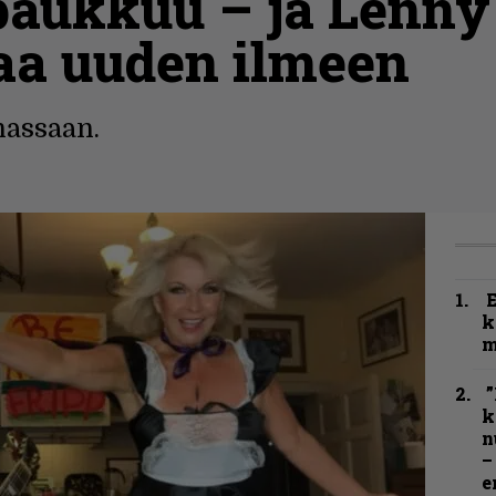
paukkuu – ja Lenny
aa uuden ilmeen
assaan.
k
m
”
k
n
–
e