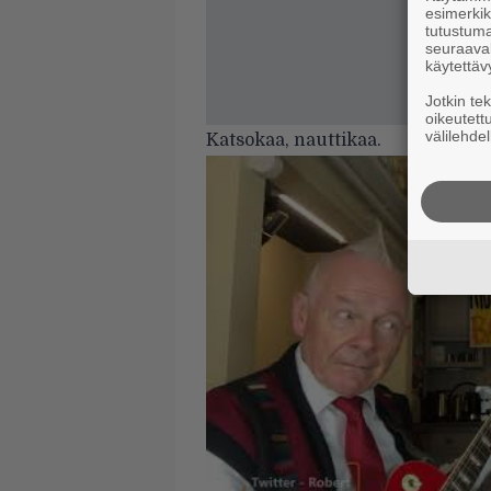
esimerkiks
tutustuma
seuraaval
käytettäv
Jotkin te
oikeutett
välilehdel
Katsokaa, nauttikaa.