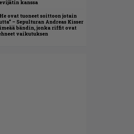
evijätin kanssa
He ovat tuoneet soittoon jotain
utta” – Sepulturan Andreas Kisser
imeää bändin, jonka riffit ovat
ehneet vaikutuksen