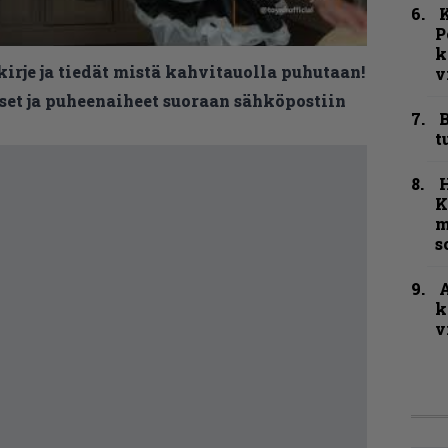
K
P
k
kirje ja tiedät mistä kahvitauolla puhutaan!
v
et ja puheenaiheet suoraan sähköpostiin
B
t
K
m
s
A
k
v