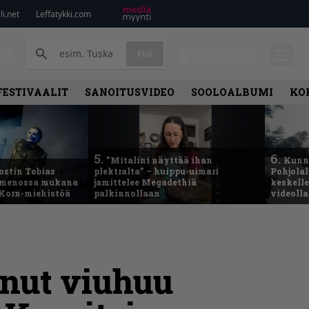
i.net
Leffatykki.com
PA
Etsi
KIRJAUDU
FESTIVAALIT
SANOITUSVIDEO
SOOLOALBUMI
KO
5.
6.
”Mitalini näyttää ihan
Kunni
ostin Tobias
plektralta” – huippu-uimari
Pohjolal
– menossa mukana
jamittelee Megadethiä
keskelle
 Korn-miehistöä
palkinnollaan
videoll
nnut viuhuu