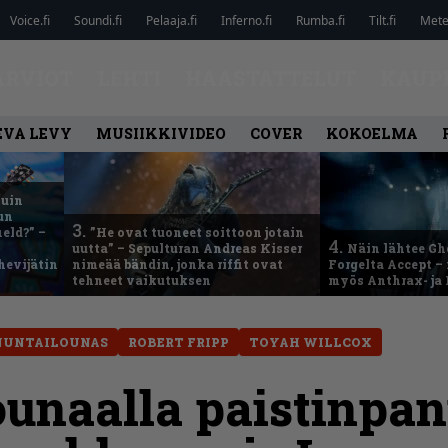
Voice.fi
Soundi.fi
Pelaaja.fi
Inferno.fi
Rumba.fi
Tilt.fi
Metel
ARVIOT
LEHTI
HAASTATTELUT
KAUP
EVA LEVY
MUSIIKKIVIDEO
COVER
KOKOELMA
kuin
un
3.
eld?” –
”He ovat tuoneet soittoon jotain
4.
uutta” – Sepulturan Andreas Kisser
Näin lähtee Gh
hevijätin
nimeää bändin, jonka riffit ovat
Forgelta Accept 
tehneet vaikutuksen
myös Anthrax- ja
NUNTAILOUNAS
ROBERT FRIPP
TOYAH WILLCOX
unaalla paistinpa