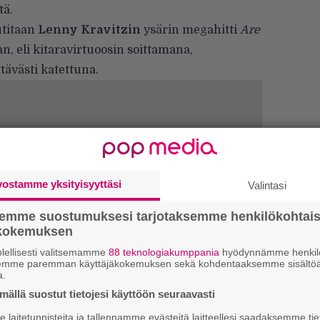
tä
.
utitaan
Lenny Kravitzin
ysärin megahitti
Are
n, eli kitaravirtuoosin soittamana,
ävästi katettuna.
vostamme yksityisyyttäsi
Valintasi
semme suostumuksesi tarjotaksemme henkilökohtai
ökokemuksen
lellisesti valitsemamme
88 teknologiakumppania
hyödynnämme henkilö
semme paremman käyttäjäkokemuksen sekä kohdentaaksemme sisältöä
k
a.
m
ällä suostut tietojesi käyttöön seuraavasti
laitetunnisteita ja tallennamme evästeitä laitteellesi saadaksemme tie