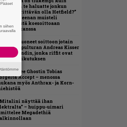
Metallica on tiukempi kuin
. Pääset
oskaan ja te haluatte jonkun
e
ulikan yrittävän olla Hetfield?”
 Pepper Keenan muisteli
nsimmäistä koesoittoaan
n siihen
evijätin kanssa
uraavalla
He ovat tuoneet soittoon jotain
utta” – Sepulturan Andreas Kisser
imeää bändin, jonka riffit ovat
ehneet vaikutuksen
äytäntömme
äin lähtee Ghostin Tobias
orgelta Accept – menossa
ukana myös Anthrax- ja Korn-
iehistöä
Mitalini näyttää ihan
lektralta” – huippu-uimari
amittelee Megadethiä
alkinnollaan