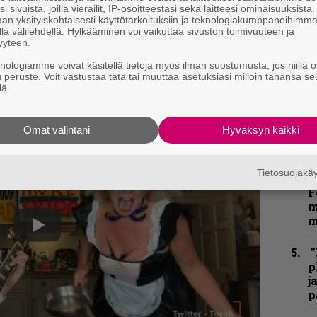
”
i sivuista, joilla vierailit, IP-osoitteestasi sekä laitteesi ominaisuuksista
k
an yksityiskohtaisesti käyttötarkoituksiin ja teknologiakumppaneihimm
n
la välilehdellä. Hylkääminen voi vaikuttaa sivuston toimivuuteen ja
–
yyteen.
e
knologiamme voivat käsitellä tietoja myös ilman suostumusta, jos niillä o
h
u peruste. Voit vastustaa tätä tai muuttaa asetuksiasi milloin tahansa se
lä.
”
u
Omat valintani
Hyväksyn kaikki
n
t
Tietosuojak
N
F
m
m
”
p
j
p