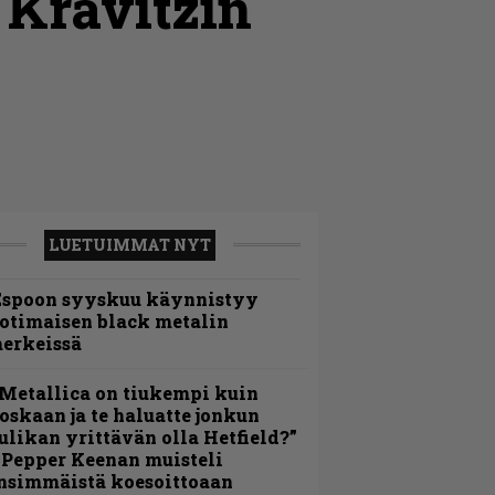
 Kravitzin
LUETUIMMAT NYT
Espoon syyskuu käynnistyy
otimaisen black metalin
erkeissä
Metallica on tiukempi kuin
oskaan ja te haluatte jonkun
ulikan yrittävän olla Hetfield?”
 Pepper Keenan muisteli
nsimmäistä koesoittoaan