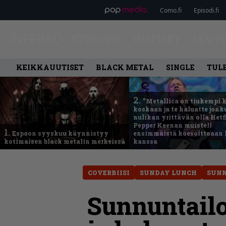
Como.fi
Episodi.fi
ETUSIVU
UUTISET
LEVY
KEIKKAUUTISET
BLACK METAL
SINGLE
TUL
2.
”Metallica on tiukempi 
koskaan ja te haluatte jonk
nulikan yrittävän olla Hetfi
Pepper Keenan muisteli
1.
Espoon syyskuu käynnistyy
ensimmäistä koesoittoaan 
kotimaisen black metalin merkeissä
kanssa
COVERBIISI
SUNDAY LUNCH
SUN
Sunnuntailo