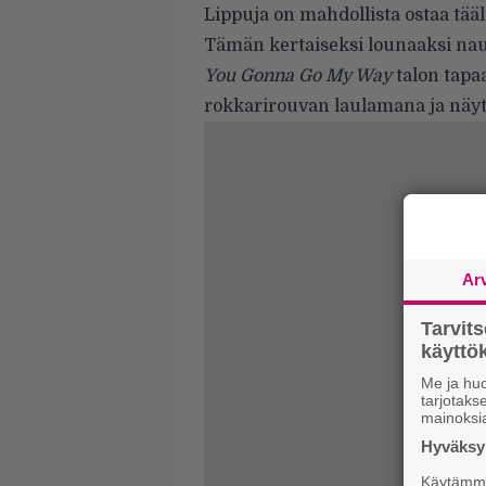
Lippuja on mahdollista ostaa
tääl
Tämän kertaiseksi lounaaksi na
You Gonna Go My Way
talon tapaa
rokkarirouvan laulamana ja näytt
Ar
Tarvit
käytt
Me ja huo
tarjotak
mainoksi
Hyväksym
Käytämme 