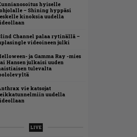
unnianosoitus hyiselle
ohjolalle – Shining hyppäsi
eskelle kinoksia uudella
ideollaan
lind Channel palaa rytinällä –
uplasingle videoineen julki
Helloween- ja Gamma Ray -mies
ai Hansen julkaisi uuden
aistiaisen tulevalta
oololevyltä
nthrax vie katsojat
eikkatunnelmiin uudella
ideollaan
LIVE