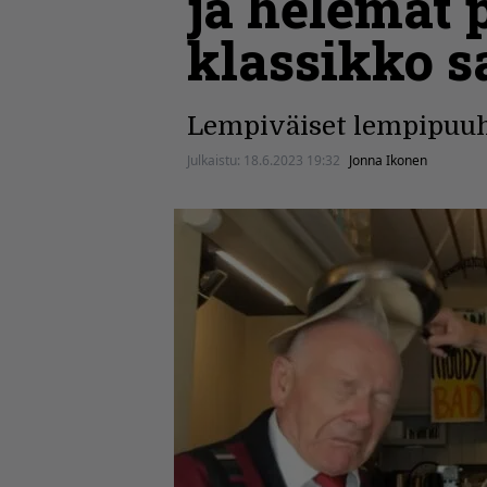
ja helemat 
klassikko s
Lempiväiset lempipuuh
Julkaistu:
18.6.2023 19:32
Jonna Ikonen