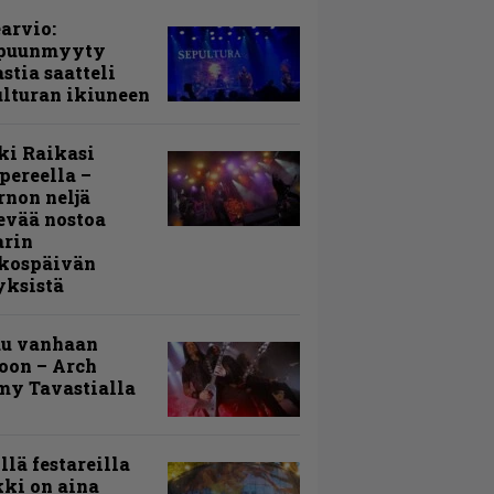
arvio:
puunmyyty
stia saatteli
lturan ikiuneen
ki Raikasi
ereella –
rnon neljä
evää nostoa
arin
kospäivän
yksistä
uu vanhaan
toon – Arch
my Tavastialla
llä festareilla
ki on aina