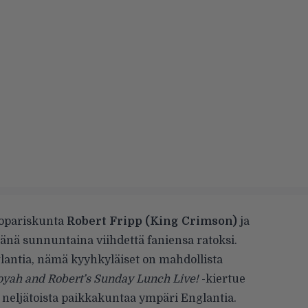
opariskunta
Robert Fripp (King Crimson)
ja
tänä sunnuntaina viihdettä faniensa ratoksi.
lantia, nämä kyyhkyläiset on mahdollista
oyah and Robert’s Sunday Lunch Live!
-kiertue
ä neljätoista paikkakuntaa ympäri Englantia.