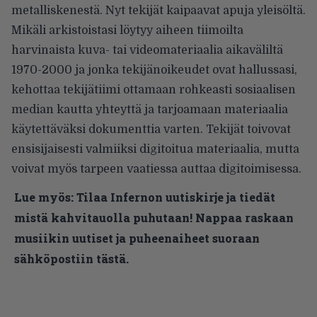
metalliskenestä. Nyt tekijät kaipaavat apuja yleisöltä.
Mikäli arkistoistasi löytyy aiheen tiimoilta
harvinaista kuva- tai videomateriaalia aikaväliltä
1970-2000 ja jonka tekijänoikeudet ovat hallussasi,
kehottaa tekijätiimi ottamaan rohkeasti sosiaalisen
median kautta yhteyttä ja tarjoamaan materiaalia
käytettäväksi dokumenttia varten. Tekijät toivovat
ensisijaisesti valmiiksi digitoitua materiaalia, mutta
voivat myös tarpeen vaatiessa auttaa digitoimisessa.
Lue myös:
Tilaa Infernon uutiskirje ja tiedät
mistä kahvitauolla puhutaan! Nappaa raskaan
musiikin uutiset ja puheenaiheet suoraan
sähköpostiin tästä.