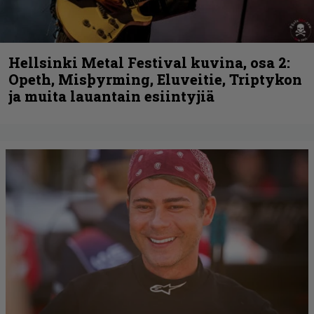
Hellsinki Metal Festival kuvina, osa 2:
Opeth, Misþyrming, Eluveitie, Triptykon
ja muita lauantain esiintyjiä