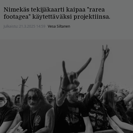
Nimekäs tekijäkaarti kaipaa "rarea
footagea" käytettäväksi projektiinsa.
Julkaistu:
21.3.2025 14:59
Vesa Siltanen