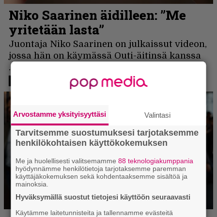
Arvostamme yksityisyyttäsi
Valintasi
Tarvitsemme suostumuksesi tarjotaksemme
henkilökohtaisen käyttökokemuksen
Me ja huolellisesti valitsemamme
88 teknologiakumppania
hyödynnämme henkilötietoja tarjotaksemme paremman
käyttäjäkokemuksen sekä kohdentaaksemme sisältöä ja
mainoksia.
Hyväksymällä suostut tietojesi käyttöön seuraavasti
Käytämme laitetunnisteita ja tallennamme evästeitä