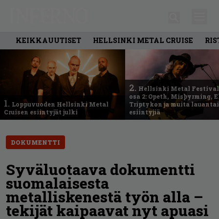
KEIKKAUUTISET
HELLSINKI METAL CRUISE
RIS
2.
Hellsinki Metal Festival
osa 2: Opeth, Misþyrming, E
1.
Loppuvuoden Hellsinki Metal
Triptykon ja muita lauanta
Cruisen esiintyjät julki
esiintyjiä
DOKUMENTTI
Syväluotaava dokumentti
suomalaisesta
metalliskenestä työn alla –
tekijät kaipaavat nyt apuasi