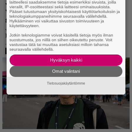
laitteellesi saadaksemme tietoja esimerkiksi sivuista, joilla
vierailit, IP-osoitteestasi sekä laitteesi ominaisuuksista.
Pääset tutustumaan yksityiskohtaisesti käyttötarkoituksiin ja
teknologiakumppaneihimme seuraavalla välilehdellä.
Hylkääminen voi vaikuttaa sivuston toimivuuteen ja
käytettävyyteen.
Jotkin teknologiamme voivat käsitellä tietoja myös ilman
suostumusta, jos niillä on siihen oikeutettu peruste. Voit
vastustaa tätä tai muuttaa asetuksiasi milloin tahansa
seuraavalla välilehdellä.
Hyväksyn kaikki
Omat valintani
Tietosuojakäytäntömme