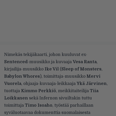
Nimekäs tekijäkaarti, johon kuuluvat ex-
Sentenced
-muusikko ja kuvaaja
Vesa Ranta
,
kirjailija-muusikko
Ike Vil
(
Sleep of Monsters
,
Babylon Whores
), toimittaja-muusikko
Mervi
Vuorela
, ohjaaja-kuvaaja-leikkaaja
Ykä Järvinen
,
tuottaja
Kimmo Perkkiö
, meikkitaiteilija
Tiia
Loikkanen
sekä Infernon sivuiltakin tuttu
toimittaja
Timo Isoaho
, työstää parhaillaan
syväluotaavaa dokumenttia suomalaisesta