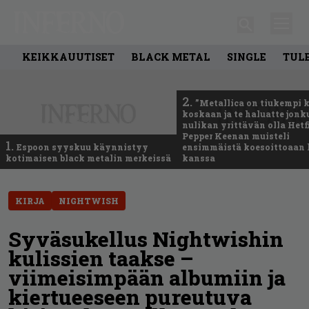
KEIKKAUUTISET
BLACK METAL
SINGLE
TUL
2.
”Metallica on tiukempi 
koskaan ja te haluatte jonk
nulikan yrittävän olla Hetfi
Pepper Keenan muisteli
1.
Espoon syyskuu käynnistyy
ensimmäistä koesoittoaan 
kotimaisen black metalin merkeissä
kanssa
KIRJA
NIGHTWISH
Syväsukellus Nightwishin
kulissien taakse –
viimeisimpään albumiin ja
kiertueeseen pureutuva