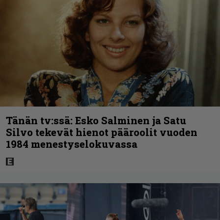
Tänän tv:ssä: Esko Salminen ja Satu
Silvo tekevät hienot pääroolit vuoden
1984 menestyselokuvassa