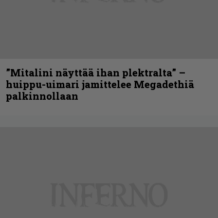
”Mitalini näyttää ihan plektralta” –
huippu-uimari jamittelee Megadethiä
palkinnollaan