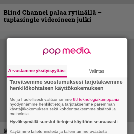
Blind Channel palaa rytinällä –
tuplasingle videoineen julki
Arvostamme yksityisyyttäsi
Valintasi
Tarvitsemme suostumuksesi tarjotaksemme
henkilökohtaisen käyttökokemuksen
Me ja huolellisesti valitsemamme
88 teknologiakumppania
hyödynnämme henkilötietoja tarjotaksemme paremman
käyttäjäkokemuksen sekä kohdentaaksemme sisältöä ja
mainoksia.
Hyväksymällä suostut tietojesi käyttöön seuraavasti
Kunnianosoitus hyiselle Pohjolalle –
Käytämme laitetunnisteita ja tallennamme evästeitä