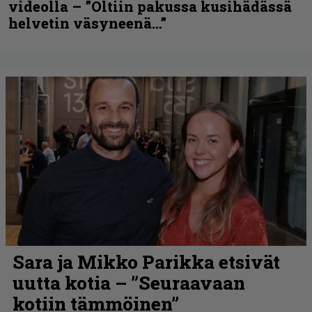
videolla – ”Oltiin pakussa kusihädässä
helvetin väsyneenä…”