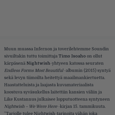
Muun muassa Infernon ja toverilehtemme Soundin
sivuiltakin tuttu toimittaja
Timo Isoaho
on ollut
kärpäsenä
Nightwish
-yhtyeen katossa seuraten
Endless Forms Most Beautiful
-albumin (2015) syntyä
sekä levyn tiimoilta heitettyä maailmankiertuetta.
Haastatteluista ja laajasta kuvamateriaalista
koostuva syväsukellus laitettiin kansien väliin ja
Like Kustannus julkaisee lopputuotteena syntyneen
Nightwish – We Were Here
-kirjan
15. tammikuuta.
”Tarjolle tulee Nightwish-tarinoita vähän joka