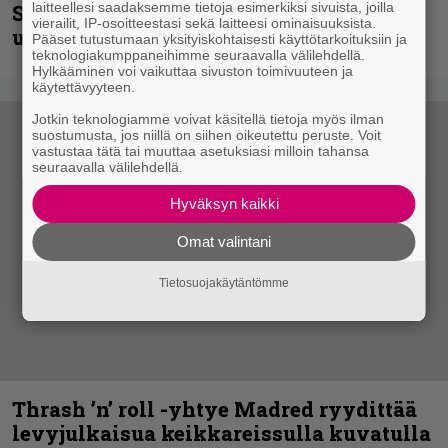
laitteellesi saadaksemme tietoja esimerkiksi sivuista, joilla
Shining hyppäsi keskelle kinoksia
vierailit, IP-osoitteestasi sekä laitteesi ominaisuuksista.
uudella videollaan
Pääset tutustumaan yksityiskohtaisesti käyttötarkoituksiin ja
teknologiakumppaneihimme seuraavalla välilehdellä.
Hylkääminen voi vaikuttaa sivuston toimivuuteen ja
käytettävyyteen.
Jotkin teknologiamme voivat käsitellä tietoja myös ilman
suostumusta, jos niillä on siihen oikeutettu peruste. Voit
vastustaa tätä tai muuttaa asetuksiasi milloin tahansa
seuraavalla välilehdellä.
Hyväksyn kaikki
Omat valintani
Tietosuojakäytäntömme
Thrash ’n’ roll -yhtye Madred ryydittää
levyjulkaisua keikkareissulla kuvatulla