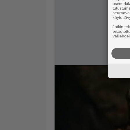
esimerkiks
tutustuma
seuraaval
käytettäv
Jotkin te
oikeutett
välilehdel