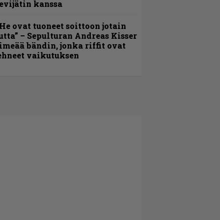
evijätin kanssa
He ovat tuoneet soittoon jotain
utta” – Sepulturan Andreas Kisser
imeää bändin, jonka riffit ovat
ehneet vaikutuksen