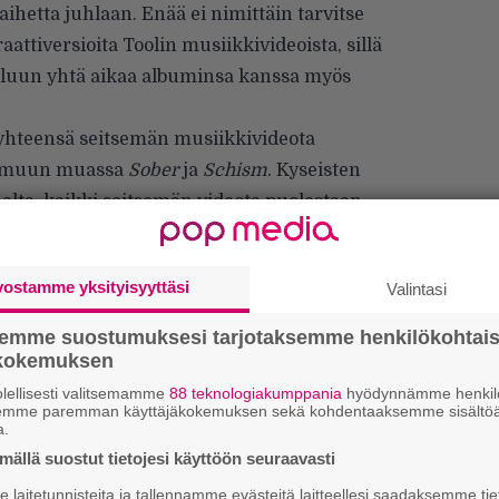
ä aihetta juhlaan. Enää ei nimittäin tarvitse
attiversioita Toolin musiikkivideoista, sillä
veluun yhtä aikaa albuminsa kanssa myös
yhteensä seitsemän musiikkivideota
at muun muassa
Sober
ja
Schism
. Kyseisten
alta, kaikki seitsemän videota puolestaan
vostamme yksityisyyttäsi
Valintasi
semme suostumuksesi tarjotaksemme henkilökohtai
ökokemuksen
lellisesti valitsemamme
88 teknologiakumppania
hyödynnämme henkilö
semme paremman käyttäjäkokemuksen sekä kohdentaaksemme sisältöä
a.
ällä suostut tietojesi käyttöön seuraavasti
k
laitetunnisteita ja tallennamme evästeitä laitteellesi saadaksemme tie