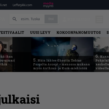
i.net
Leffatykki.com
PA
Etsi
KIRJAUDU
FESTIVAALIT
UUSI LEVY
KOKOONPANOMUUTOS
S
6.
tää ihan
Kunni
5.
ppu-uimari
Näin lähtee Ghostin Tobias
Pohjolal
ethiä
Forgelta Accept – menossa mukana
keskelle
myös Anthrax- ja Korn-miehistöä
videoll
julkaisi