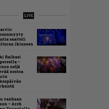
LIVE
arvio:
puunmyyty
stia saatteli
lturan ikiuneen
ki Raikasi
ereella –
rnon neljä
evää nostoa
arin
kospäivän
yksistä
uu vanhaan
toon – Arch
my Tavastialla