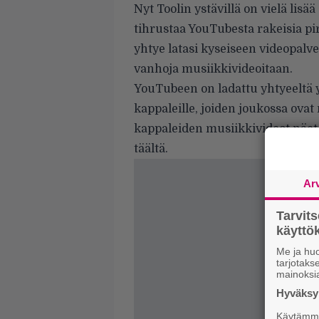
Nyt Toolin ystävillä on vielä lisä
tihrustaa YouTubesta rakeisia pira
yhtye latasi kyseiseen videopal
vanhoja musiikkivideoitaan.
YouTubeen on ladattu yhtyeeltä 
kappaleille, joiden joukossa ov
kappaleiden musiikkivideot näet 
täältä
.
Ar
Tarvit
käytt
Me ja huo
tarjotak
mainoksi
Hyväksym
Käytämme 