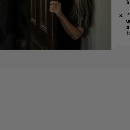
h
”
u
n
t