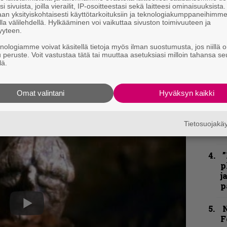
m
i sivuista, joilla vierailit, IP-osoitteestasi sekä laitteesi ominaisuuksista
an yksityiskohtaisesti käyttötarkoituksiin ja teknologiakumppaneihimm
la välilehdellä. Hylkääminen voi vaikuttaa sivuston toimivuuteen ja
”
yyteen.
k
knologiamme voivat käsitellä tietoja myös ilman suostumusta, jos niillä o
n
u peruste. Voit vastustaa tätä tai muuttaa asetuksiasi milloin tahansa se
–
lä.
e
h
Omat valintani
Hyväksyn kaikki
”
u
n
Tietosuojak
t
”
p
j
p
N
F