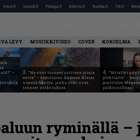
Voice.fi
Soundi.fi
Pelaaja.fi
Inferno.fi
Rumba.fi
Tilt.fi
Metel
ARVIOT
LEHTI
HAASTATTELUT
KAUP
EVA LEVY
MUSIIKKIVIDEO
COVER
KOKOELMA
kuin
un
3.
4.
eld?” –
”He ovat tuoneet soittoon jotain
”Mitalini näyt
uutta” – Sepulturan Andreas Kisser
plektralta” – hui
hevijätin
nimeää bändin, jonka riffit ovat
jamittelee Megad
tehneet vaikutuksen
palkinnollaan
paluun ryminällä – 