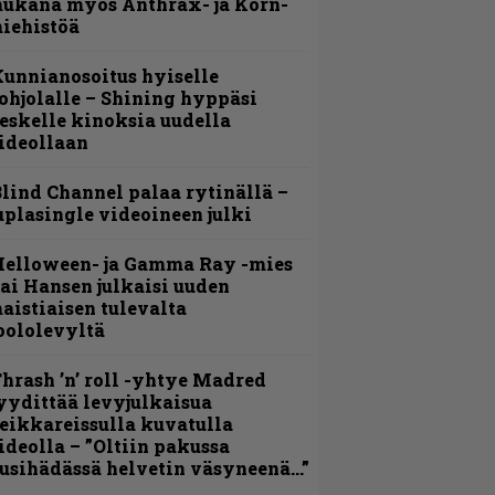
ukana myös Anthrax- ja Korn-
iehistöä
unnianosoitus hyiselle
ohjolalle – Shining hyppäsi
eskelle kinoksia uudella
ideollaan
lind Channel palaa rytinällä –
uplasingle videoineen julki
Helloween- ja Gamma Ray -mies
ai Hansen julkaisi uuden
aistiaisen tulevalta
oololevyltä
hrash ’n’ roll -yhtye Madred
yydittää levyjulkaisua
eikkareissulla kuvatulla
ideolla – ”Oltiin pakussa
usihädässä helvetin väsyneenä…”