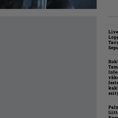
Live
Lop
Tava
Sepu
Rok
Tamp
Infe
väk
fest
kak
esit
Pal
liit
Ene