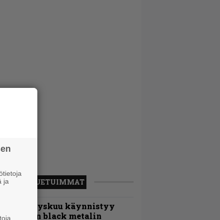
sen
tietoja
LUETUIMMAT
 ja
Espoon syyskuu käynnistyy
otimaisen black metalin
toja