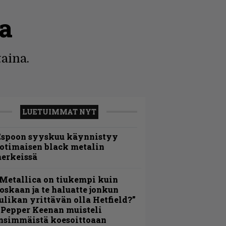
ta
aina.
LUETUIMMAT NYT
Espoon syyskuu käynnistyy
otimaisen black metalin
erkeissä
Metallica on tiukempi kuin
oskaan ja te haluatte jonkun
ulikan yrittävän olla Hetfield?”
 Pepper Keenan muisteli
nsimmäistä koesoittoaan