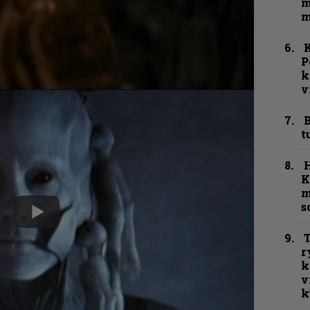
m
m
K
P
k
v
B
t
K
m
s
T
r
k
v
k