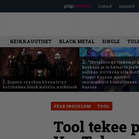
Como.fi
Episodi.fi
ETUSIVU
UUTISET
LEVY
KEIKKAUUTISET
BLACK METAL
SINGLE
TUL
2.
”Metallica on tiukempi 
koskaan ja te haluatte jonk
nulikan yrittävän olla Hetfi
Pepper Keenan muisteli
1.
Espoon syyskuu käynnistyy
ensimmäistä koesoittoaan 
kotimaisen black metalin merkeissä
kanssa
FEAR INOCULUM
TOOL
Tool tekee 