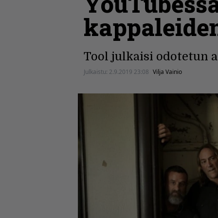
YouTubessa
kappaleiden
Tool julkaisi odotetun
Julkaistu:
2.9.2019 23:08
Vilja Vainio