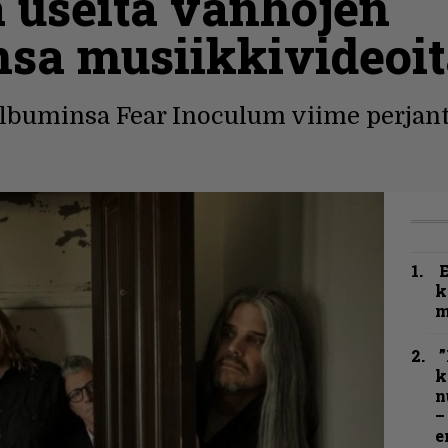
 useita vanhojen
sa musiikkivideoi
 albuminsa Fear Inoculum viime perjant
k
m
”
k
n
–
e