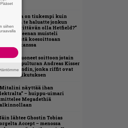
erkeissä
. Pääset
e
Metallica on tiukempi kuin
oskaan ja te haluatte jonkun
n siihen
ulikan yrittävän olla Hetfield?”
uraavalla
 Pepper Keenan muisteli
nsimmäistä koesoittoaan
evijätin kanssa
He ovat tuoneet soittoon jotain
utta” – Sepulturan Andreas Kisser
imeää bändin, jonka riffit ovat
äytäntömme
ehneet vaikutuksen
Mitalini näyttää ihan
lektralta” – huippu-uimari
amittelee Megadethiä
alkinnollaan
äin lähtee Ghostin Tobias
orgelta Accept – menossa