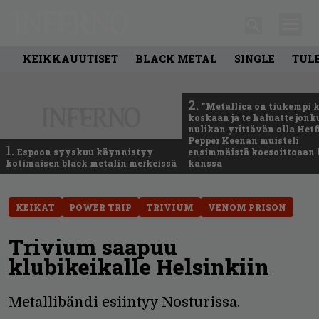
KEIKKAUUTISET
BLACK METAL
SINGLE
TUL
2.
”Metallica on tiukempi 
koskaan ja te haluatte jonk
nulikan yrittävän olla Hetfi
Pepper Keenan muisteli
1.
Espoon syyskuu käynnistyy
ensimmäistä koesoittoaan 
kotimaisen black metalin merkeissä
kanssa
KEIKAT
POWER TRIP
TRIVIUM
VENOM PRISON
Trivium saapuu
klubikeikalle Helsinkiin
Metallibändi esiintyy Nosturissa.