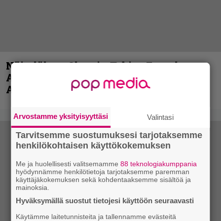
Näin lähtee Ghostin Tobias Forgelta
Accept – menossa mukana myös
Anthrax- ja Korn-miehistöä
Arvostamme yksityisyyttäsi
Valintasi
Tarvitsemme suostumuksesi tarjotaksemme
henkilökohtaisen käyttökokemuksen
Me ja huolellisesti valitsemamme
88 teknologiakumppania
hyödynnämme henkilötietoja tarjotaksemme paremman
käyttäjäkokemuksen sekä kohdentaaksemme sisältöä ja
mainoksia.
Hyväksymällä suostut tietojesi käyttöön seuraavasti
Käytämme laitetunnisteita ja tallennamme evästeitä