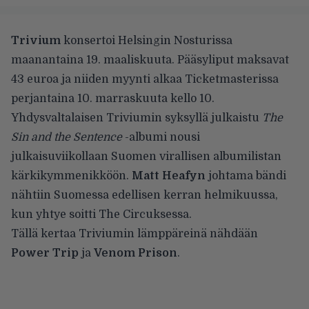
Trivium
konsertoi Helsingin Nosturissa
maanantaina 19. maaliskuuta. Pääsyliput maksavat
43 euroa ja niiden myynti alkaa Ticketmasterissa
perjantaina 10. marraskuuta kello 10.
Yhdysvaltalaisen Triviumin syksyllä julkaistu
The
Sin and the Sentence
-albumi nousi
julkaisuviikollaan Suomen virallisen albumilistan
kärkikymmenikköön.
Matt Heafyn
johtama bändi
nähtiin Suomessa edellisen kerran helmikuussa,
kun yhtye soitti The Circuksessa.
Tällä kertaa Triviumin lämppäreinä nähdään
Power Trip
ja
Venom Prison
.