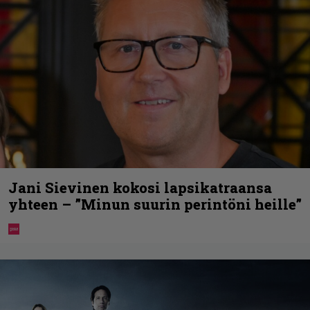
Jani Sievinen kokosi lapsikatraansa
yhteen – ”Minun suurin perintöni heille”