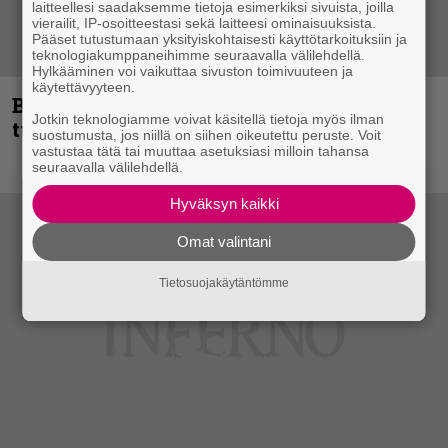
laitteellesi saadaksemme tietoja esimerkiksi sivuista, joilla
vierailit, IP-osoitteestasi sekä laitteesi ominaisuuksista.
Pääset tutustumaan yksityiskohtaisesti käyttötarkoituksiin ja
teknologiakumppaneihimme seuraavalla välilehdellä.
Hylkääminen voi vaikuttaa sivuston toimivuuteen ja
käytettävyyteen.
Blind Channel palaa rytinällä –
Jotkin teknologiamme voivat käsitellä tietoja myös ilman
tuplasingle videoineen julki
suostumusta, jos niillä on siihen oikeutettu peruste. Voit
vastustaa tätä tai muuttaa asetuksiasi milloin tahansa
seuraavalla välilehdellä.
Hyväksyn kaikki
Omat valintani
Tietosuojakäytäntömme