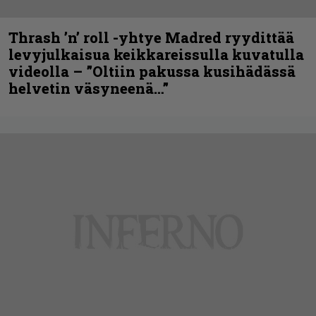
Thrash ’n’ roll -yhtye Madred ryydittää
levyjulkaisua keikkareissulla kuvatulla
videolla – ”Oltiin pakussa kusihädässä
helvetin väsyneenä…”