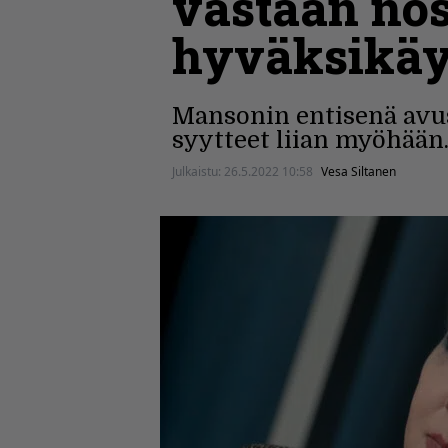
vastaan nos
hyväksikäyt
Mansonin entisenä avu
syytteet liian myöhään
Julkaistu:
26.5.2022 10:58
Vesa Siltanen