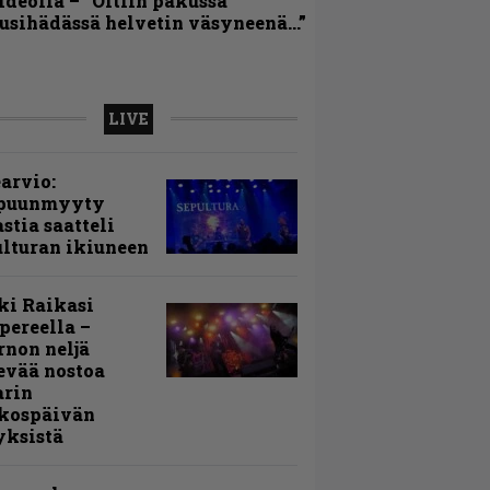
ideolla – ”Oltiin pakussa
usihädässä helvetin väsyneenä…”
LIVE
arvio:
puunmyyty
stia saatteli
lturan ikiuneen
ki Raikasi
ereella –
rnon neljä
evää nostoa
arin
kospäivän
yksistä