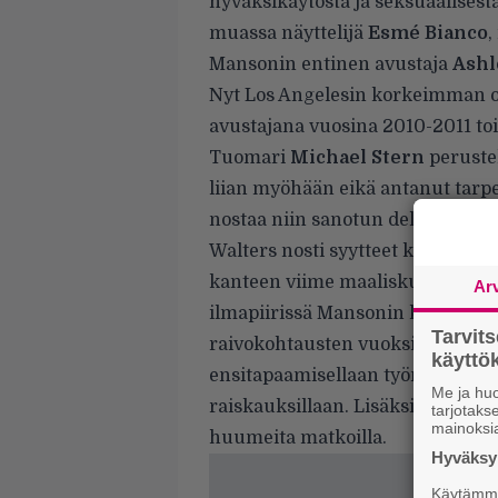
hyväksikäytöstä ja seksuaalisest
muassa näyttelijä
Esmé Bianco
,
Mansonin entinen avustaja
Ashl
Nyt Los Angelesin korkeimman 
avustajana vuosina 2010-2011 toi
Tuomari
Michael Stern
perustel
liian myöhään eikä antanut tarpeek
nostaa niin sanotun delayed disc
Walters nosti syytteet keväällä 2
kanteen viime maaliskuussa. Syy
Ar
ilmapiirissä Mansonin kanssa oll
Tarvit
raivokohtausten vuoksi. Walters
käytt
ensitapaamisellaan työntänyt Wa
Me ja huo
raiskauksillaan. Lisäksi Manson 
tarjotak
mainoksi
huumeita matkoilla.
Hyväksym
Käytämme 