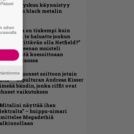
. Pääset
Espoon syyskuu käynnistyy
e
otimaisen black metalin
erkeissä
n siihen
Metallica on tiukempi kuin
uraavalla
oskaan ja te haluatte jonkun
ulikan yrittävän olla Hetfield?”
 Pepper Keenan muisteli
nsimmäistä koesoittoaan
evijätin kanssa
äytäntömme
He ovat tuoneet soittoon jotain
utta” – Sepulturan Andreas Kisser
imeää bändin, jonka riffit ovat
ehneet vaikutuksen
Mitalini näyttää ihan
lektralta” – huippu-uimari
amittelee Megadethiä
alkinnollaan