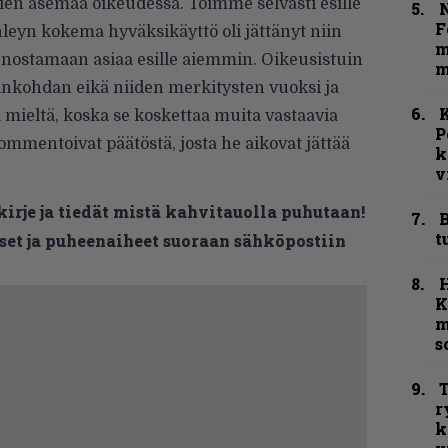
ien asemaa oikeudessa. Toimme selvästi esille
N
F
hleyn kokema hyväksikäyttö oli jättänyt niin
m
 nostamaan asiaa esille aiemmin. Oikeusistuin
m
nkohdan eikä niiden merkitysten vuoksi ja
K
 mieltä, koska se koskettaa muita vastaavia
P
ommentoivat päätöstä, josta he aikovat jättää
k
v
kirje ja tiedät mistä kahvitauolla puhutaan!
B
t
et ja puheenaiheet suoraan sähköpostiin
K
m
s
T
r
k