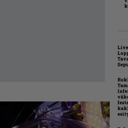
v
k
Live
Lop
Tava
Sepu
Rok
Tamp
Infe
väk
fest
kak
esit