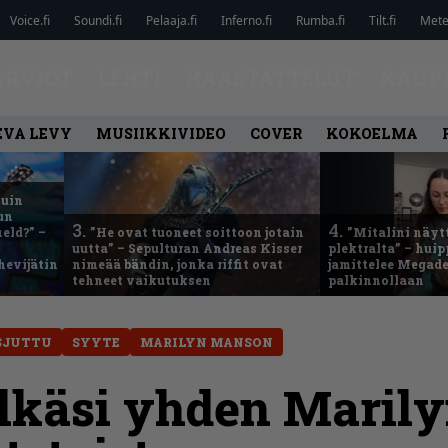
Voice.fi
Soundi.fi
Pelaaja.fi
Inferno.fi
Rumba.fi
Tilt.fi
Metel
ARVIOT
LEHTI
HAASTATTELUT
KAUP
EVA LEVY
MUSIIKKIVIDEO
COVER
KOKOELMA
kuin
un
3.
4.
eld?” –
”He ovat tuoneet soittoon jotain
”Mitalini näyt
uutta” – Sepulturan Andreas Kisser
plektralta” – hui
hevijätin
nimeää bändin, jonka riffit ovat
jamittelee Megad
tehneet vaikutuksen
palkinnollaan
SJUTTU
SYYTE
MARILYN MANSON
lkäsi yhden Maril