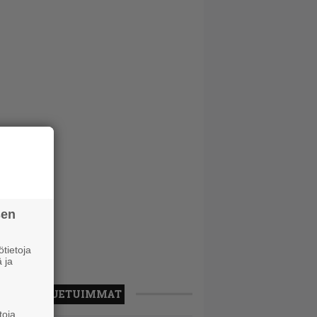
sen
tietoja
 ja
LUETUIMMAT
toja