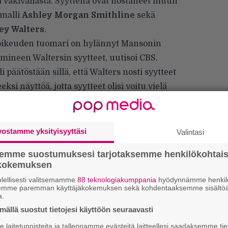
a väkivallasta. Syytteitä ovat nostaneet muun
 malli
Ashley Morgan Smithline
sekä
ey Walters
.
oikeuden tuomari on hylännyt Mansonin
mineen Waltersin syytteet, uutisoi
CBS
.
i päätöstään sillä, että Walters nosti syytteet
si näyttöä, jotta syytteet olisi voitu vielä
overy -säännön perusteella.
021, mutta jätti korjatun ja täydennetyn
tteessä Walters sanoo eläneensä pelon
vostamme yksityisyyttäsi
Valintasi
essaan jatkuvien uhkailujen ja rokkarin
semme suostumuksesi tarjotaksemme henkilökohtai
 myös kuvailee, miten Manson oli heidän
ökokemuksen
ltersin käden housuihinsa ja rehvastelleen
lellisesti valitsemamme
88 teknologiakumppania
hyödynnämme henkilö
oli pakottanut Waltersia kuljettamaan
semme paremman käyttäjäkokemuksen sekä kohdentaaksemme sisältöä
a.
ällä suostut tietojesi käyttöön seuraavasti
laitetunnisteita ja tallennamme evästeitä laitteellesi saadaksemme tie