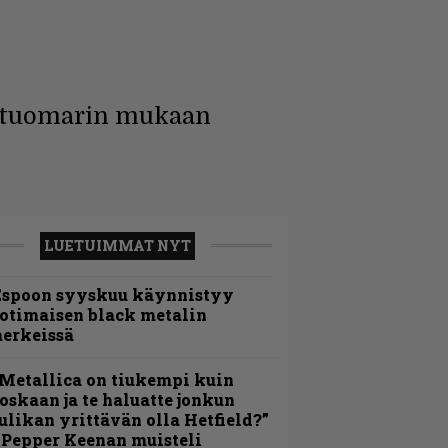
i tuomarin mukaan
LUETUIMMAT NYT
Espoon syyskuu käynnistyy
otimaisen black metalin
erkeissä
Metallica on tiukempi kuin
oskaan ja te haluatte jonkun
ulikan yrittävän olla Hetfield?”
 Pepper Keenan muisteli