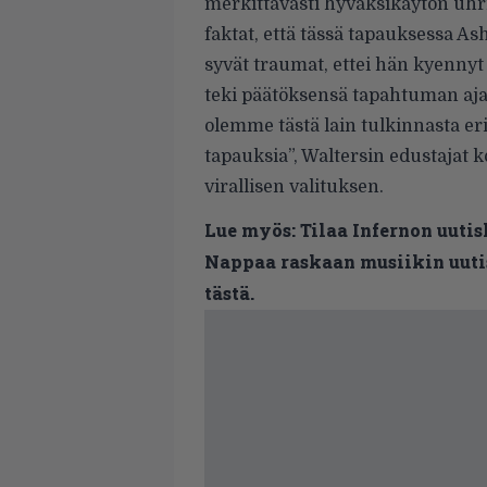
merkittävästi hyväksikäytön uhr
faktat, että tässä tapauksessa As
syvät traumat, ettei hän kyennyt
teki päätöksensä tapahtuman aja
olemme tästä lain tulkinnasta eri
tapauksia”, Waltersin edustajat k
virallisen valituksen.
Lue myös:
Tilaa Infernon uutis
Nappaa raskaan musiikin uutis
tästä.