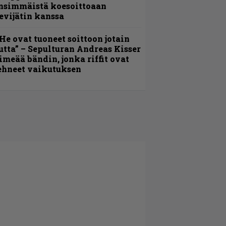
nsimmäistä koesoittoaan
evijätin kanssa
He ovat tuoneet soittoon jotain
utta” – Sepulturan Andreas Kisser
imeää bändin, jonka riffit ovat
ehneet vaikutuksen