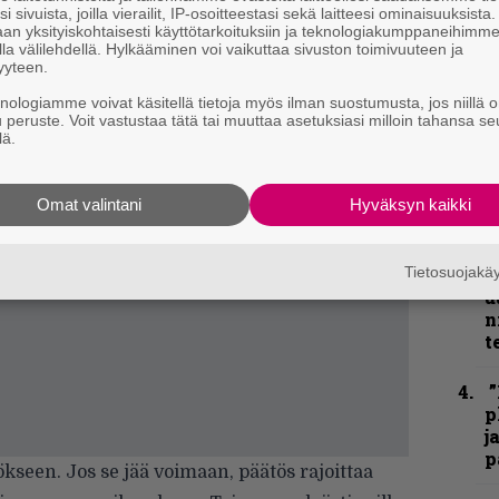
i sivuista, joilla vierailit, IP-osoitteestasi sekä laitteesi ominaisuuksista
an yksityiskohtaisesti käyttötarkoituksiin ja teknologiakumppaneihimm
k
la välilehdellä. Hylkääminen voi vaikuttaa sivuston toimivuuteen ja
m
yyteen.
knologiamme voivat käsitellä tietoja myös ilman suostumusta, jos niillä o
”
u peruste. Voit vastustaa tätä tai muuttaa asetuksiasi milloin tahansa se
k
lä.
n
–
e
Omat valintani
Hyväksyn kaikki
h
Tietosuojak
”
u
n
t
”
p
j
p
kseen. Jos se jää voimaan, päätös rajoittaa