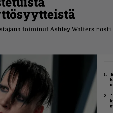
tetuista
tösyytteistä
stajana toiminut Ashley Walters nost
.
k
m
”
k
n
–