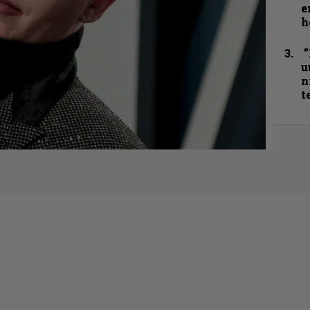
e
h
”
u
n
t