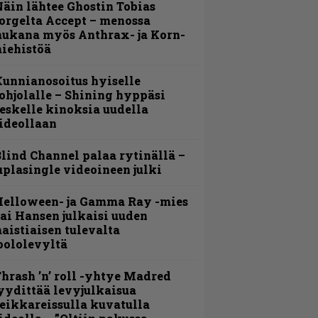
äin lähtee Ghostin Tobias
orgelta Accept – menossa
ukana myös Anthrax- ja Korn-
iehistöä
unnianosoitus hyiselle
ohjolalle – Shining hyppäsi
eskelle kinoksia uudella
ideollaan
lind Channel palaa rytinällä –
uplasingle videoineen julki
Helloween- ja Gamma Ray -mies
ai Hansen julkaisi uuden
aistiaisen tulevalta
oololevyltä
hrash ’n’ roll -yhtye Madred
yydittää levyjulkaisua
eikkareissulla kuvatulla