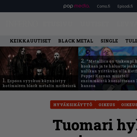
Como.fi
Episodi.fi
ETUSIVU
UUTISET
LEVY
KEIKKAUUTISET
BLACK METAL
SINGLE
TUL
2.
”Metallica on tiukempi 
koskaan ja te haluatte jonk
nulikan yrittävän olla Hetfi
Pepper Keenan muisteli
1.
Espoon syyskuu käynnistyy
ensimmäistä koesoittoaan 
kotimaisen black metalin merkeissä
kanssa
HYVÄKSIKÄYTTÖ
OIKEUS
OIKEU
Tuomari hy