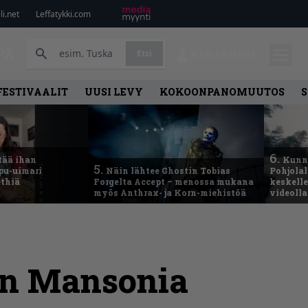
i.net
Leffatykki.com
PA
Etsi
KIRJAUDU
FESTIVAALIT
UUSI LEVY
KOKOONPANOMUUTOS
S
6.
tää ihan
Kunni
5.
ppu-uimari
Näin lähtee Ghostin Tobias
Pohjolal
ethiä
Forgelta Accept – menossa mukana
keskelle
myös Anthrax- ja Korn-miehistöä
videoll
yn Mansonia