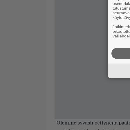
esimerkiks
tutustuma
seuraaval
käytettäv
Jotkin te
oikeutett
välilehdel
”Olemme syvästi pettyneitä päätö