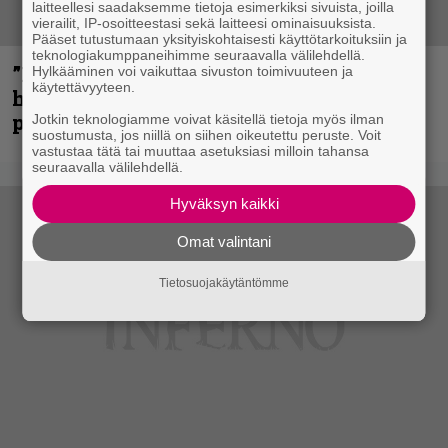
laitteellesi saadaksemme tietoja esimerkiksi sivuista, joilla
vierailit, IP-osoitteestasi sekä laitteesi ominaisuuksista.
Pääset tutustumaan yksityiskohtaisesti käyttötarkoituksiin ja
teknologiakumppaneihimme seuraavalla välilehdellä.
”Mitalini näyttää ihan plektralta” –
Hylkääminen voi vaikuttaa sivuston toimivuuteen ja
käytettävyyteen.
huippu-uimari jamittelee Megadethiä
palkinnollaan
Jotkin teknologiamme voivat käsitellä tietoja myös ilman
suostumusta, jos niillä on siihen oikeutettu peruste. Voit
vastustaa tätä tai muuttaa asetuksiasi milloin tahansa
seuraavalla välilehdellä.
Hyväksyn kaikki
Omat valintani
Tietosuojakäytäntömme