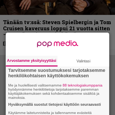
Tänään tv:ssä: Steven Spielbergin ja Tom
Cruisen kaveruus loppui 21 vuotta sitten
– Syynä Cruisen nolo käytös
Arvostamme yksityisyyttäsi
Valintasi
Tarvitsemme suostumuksesi tarjotaksemme
henkilökohtaisen käyttökokemuksen
Me ja huolellisesti valitsemamme
88 teknologiakumppania
hyödynnämme henkilötietoja tarjotaksemme paremman
käyttäjäkokemuksen sekä kohdentaaksemme sisältöä ja
mainoksia.
Hyväksymällä suostut tietojesi käyttöön seuraavasti
Käytämme laitetunnisteita ja tallennamme evästeitä