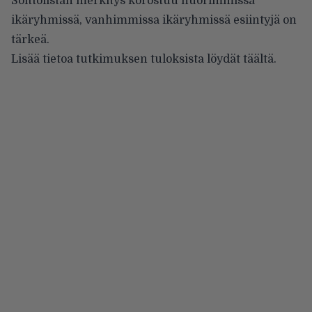
Soittolistan merkitys korostuu nuorimmissa
ikäryhmissä, vanhimmissa ikäryhmissä esiintyjä on
tärkeä.
Lisää tietoa tutkimuksen tuloksista löydät
täältä
.