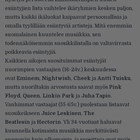
esiintyjien lista vaihtelee ikäryhmien kesken paljon,
mutta kaikki ikäluokat kaipaavat persoonallisia ja
omalla tyylillään esiintyviä artisteja. Mitä enemmän
suomalainen kuuntelee musiikkia, sen
todennäköisemmin suosikkilistalla on valtavirrasta
poikkeavia esiintyjiä.
Kaikkien aikojen suosituimmat esiintyjät
nuorimpien vastaajien (16-24v.) keskuudessa
ovat
Eminem
,
Nightwish
,
Cheek
ja
Antti Tuisku
,
mutta nuoriltakin arvostusta saavat myös
Pink
Floyd
,
Queen
,
Linkin Park
ja
Juha Tapio
.
Vanhimmat vastaajat (55-65v.) puolestaan listaavat
suosikeikseen
Juice Leskisen
,
The
Beatlesin
ja
Hectorin
. Yli 34-vuotiaat haluavat
kuunnella kotimaista musiikkia merkittävästi
enemmän kuin ulkomaista, ja suosittuja ovat myös