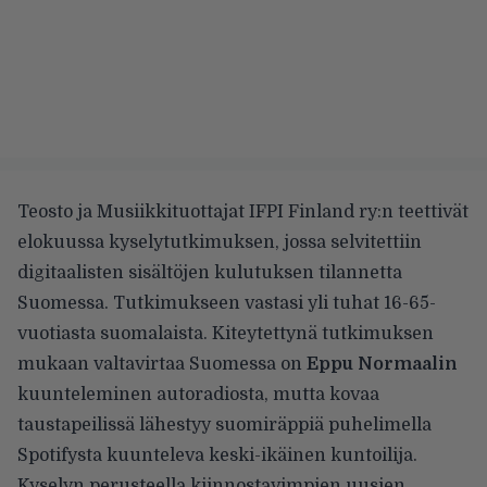
Teosto ja Musiikkituottajat IFPI Finland ry:n teettivät
elokuussa kyselytutkimuksen, jossa selvitettiin
digitaalisten sisältöjen kulutuksen tilannetta
Suomessa. Tutkimukseen vastasi yli tuhat 16-65-
vuotiasta suomalaista.
Kiteytettynä tutkimuksen
mukaan
valtavirtaa Suomessa on
Eppu Normaalin
kuunteleminen autoradiosta, mutta kovaa
taustapeilissä lähestyy suomiräppiä puhelimella
Spotifysta kuunteleva keski-ikäinen kuntoilija.
Kyselyn perusteella kiinnostavimpien uusien