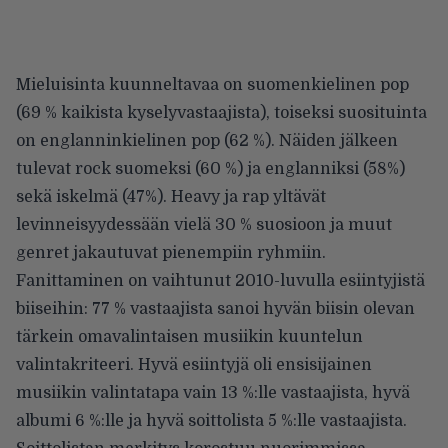
Mieluisinta kuunneltavaa on suomenkielinen pop
(69 % kaikista kyselyvastaajista), toiseksi suosituinta
on englanninkielinen pop (62 %). Näiden jälkeen
tulevat rock suomeksi (60 %) ja englanniksi (58%)
sekä iskelmä (47%). Heavy ja rap yltävät
levinneisyydessään vielä 30 % suosioon ja muut
genret jakautuvat pienempiin ryhmiin.
Fanittaminen on vaihtunut 2010-luvulla esiintyjistä
biiseihin: 77 % vastaajista sanoi hyvän biisin olevan
tärkein omavalintaisen musiikin kuuntelun
valintakriteeri. Hyvä esiintyjä oli ensisijainen
musiikin valintatapa vain 13 %:lle vastaajista, hyvä
albumi 6 %:lle ja hyvä soittolista 5 %:lle vastaajista.