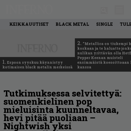
KEIKKAUUTISET
BLACK METAL
SINGLE
TUL
2.
”Metallica on tiukempi 
koskaan ja te haluatte jonk
nulikan yrittävän olla Hetfi
Pepper Keenan muisteli
1.
Espoon syyskuu käynnistyy
ensimmäistä koesoittoaan 
kotimaisen black metalin merkeissä
kanssa
Tutkimuksessa selvitettyä:
suomenkielinen pop
mieluisinta kuunneltavaa,
hevi pitää puoliaan –
Nightwish yksi