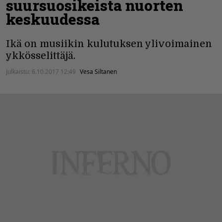
suursuosikeista nuorten
keskuudessa
Ikä on musiikin kulutuksen ylivoimainen
ykkösselittäjä.
Julkaistu:
6.10.2017 12:49
Vesa Siltanen