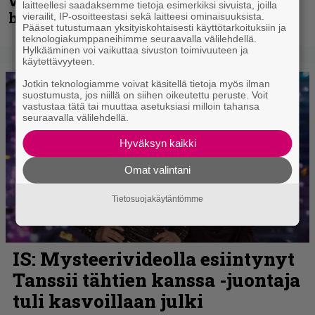
videolla – ”Oltiin pakussa kusihädässä
laitteellesi saadaksemme tietoja esimerkiksi sivuista, joilla
helvetin väsyneenä…”
vierailit, IP-osoitteestasi sekä laitteesi ominaisuuksista.
Pääset tutustumaan yksityiskohtaisesti käyttötarkoituksiin ja
teknologiakumppaneihimme seuraavalla välilehdellä.
Hylkääminen voi vaikuttaa sivuston toimivuuteen ja
käytettävyyteen.
Jotkin teknologiamme voivat käsitellä tietoja myös ilman
suostumusta, jos niillä on siihen oikeutettu peruste. Voit
vastustaa tätä tai muuttaa asetuksiasi milloin tahansa
seuraavalla välilehdellä.
Hyväksyn kaikki
Omat valintani
Tietosuojakäytäntömme