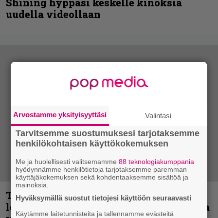
Shining hyppäsi keskelle kinoksia
uudella videollaan
Arvostamme yksityisyyttäsi
Valintasi
Tarvitsemme suostumuksesi tarjotaksemme
henkilökohtaisen käyttökokemuksen
Me ja huolellisesti valitsemamme
88 teknologiakumppania
hyödynnämme henkilötietoja tarjotaksemme paremman
käyttäjäkokemuksen sekä kohdentaaksemme sisältöä ja
mainoksia.
Thrash ’n’ roll -yhtye Madred ryydittää
Hyväksymällä suostut tietojesi käyttöön seuraavasti
levyjulkaisua keikkareissulla kuvatulla
Käytämme laitetunnisteita ja tallennamme evästeitä