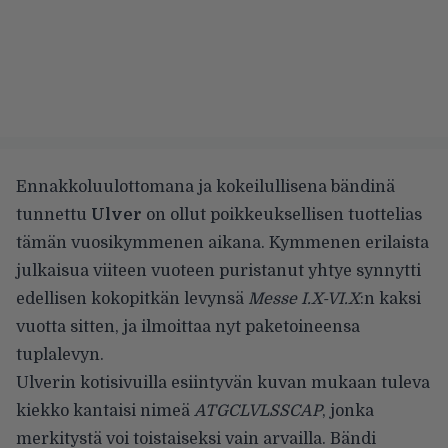
Ennakkoluulottomana ja kokeilullisena bändinä
tunnettu
Ulver
on ollut poikkeuksellisen tuottelias
tämän vuosikymmenen aikana. Kymmenen erilaista
julkaisua viiteen vuoteen puristanut yhtye synnytti
edellisen kokopitkän levynsä
Messe I.X-VI.X
:n kaksi
vuotta sitten, ja ilmoittaa nyt paketoineensa
tuplalevyn.
Ulverin kotisivuilla esiintyvän kuvan mukaan tuleva
kiekko kantaisi nimeä
ATGCLVLSSCAP
, jonka
merkitystä voi toistaiseksi vain arvailla. Bändi