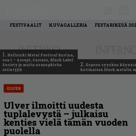
FESTIVAALIT
KUVAGALLERIA
FESTARIKESÄ 20
1.
Hellsinki Metal Festival kuvina,
osa 1 – Accept, Carcass, Black Label
2.
Society ja muita avauspäivän
Espoon syyskuu käynni
esiintyjiä
kotimaisen black metalin m
ULVER
Ulver ilmoitti uudesta
tuplalevystä – julkaisu
kenties vielä tämän vuoden
puolella