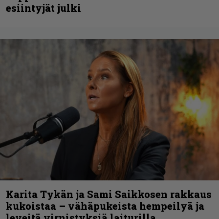
esiintyjät julki
Karita Tykän ja Sami Saikkosen rakkaus
kukoistaa – vähäpukeista hempeilyä ja
leveitä virnistyksiä laiturilla