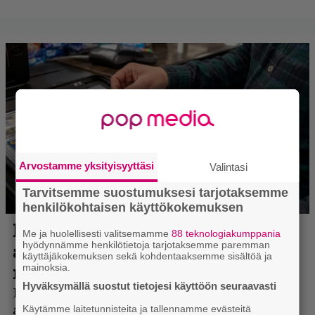
Arvostamme yksityisyyttäsi
Valintasi
Tarvitsemme suostumuksesi tarjotaksemme
henkilökohtaisen käyttökokemuksen
Me ja huolellisesti valitsemamme
88 teknologiakumppania
hyödynnämme henkilötietoja tarjotaksemme paremman
käyttäjäkokemuksen sekä kohdentaaksemme sisältöä ja
mainoksia.
Hyväksymällä suostut tietojesi käyttöön seuraavasti
Käytämme laitetunnisteita ja tallennamme evästeitä