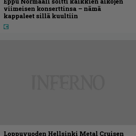
Eppu Normaali soitti kaikkien aikojen
viimeisen konserttinsa – nämä
kappaleet sillä kuultiin
Loppuvuoden Hellsinki Metal Cruisen