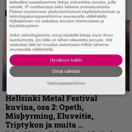
laitteellesi saadaksemme tietoja esimerkiksi sivuista, joilla
vierailit, IP-osoitteestasi sekä laitteesi ominaisuuksista.
Pääset tutustumaan yksityiskohtaisesti käyttötarkoituksiin ja
teknologiakumppaneihimme seuraavalla välilehdellä.
Hylkääminen voi vaikuttaa sivuston toimivuuteen ja
käytettävyyteen.
Jotkin teknologiamme voivat käsitellä tietoja myös ilman
suostumusta, jos niillä on siihen oikeutettu peruste. Voit
vastustaa tätä tai muuttaa asetuksiasi milloin tahansa
seuraavalla välilehdellä.
Hyväksyn kaikki
Omat valintani
Tietosuojakäytäntömme