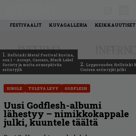
FESTIVAALIT
KUVAGALLERIA
KEIKKAUUTISET
1.
Hellsinki Metal Festival kuvina,
osa 1 – Accept, Carcass, Black Label
2.
Society ja muita avauspäivän
Loppuvuoden Hellsinki 
esiintyjiä
Cruisen esiintyjät julki
SINGLE
TULEVA LEVY
GODFLESH
Uusi Godflesh-albumi
lähestyy – nimikkokappale
julki, kuuntele täältä