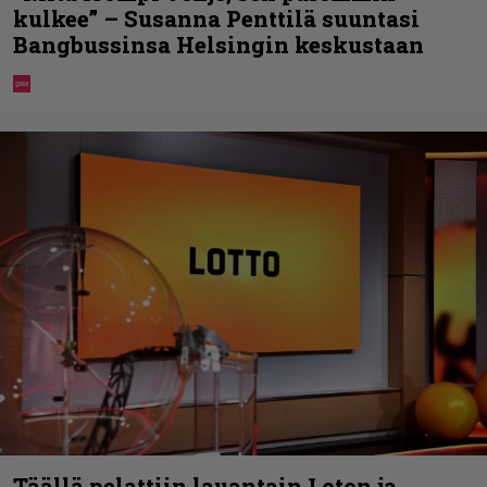
kulkee” – Susanna Penttilä suuntasi
Bangbussinsa Helsingin keskustaan
Täällä pelattiin lauantain Loton ja