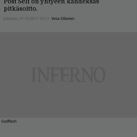
Post Self on yhtyeen kahdeksas
pitkäsoitto.
Julkaistu:
31.10.2017 16:13
Vesa Siltanen
Godflesh