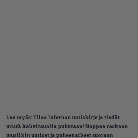
Lue myös:
Tilaa Infernon uutiskirje ja tiedät
mistä kahvitauolla puhutaan! Nappaa raskaan
musiikin uutiset ja puheenaiheet suoraan