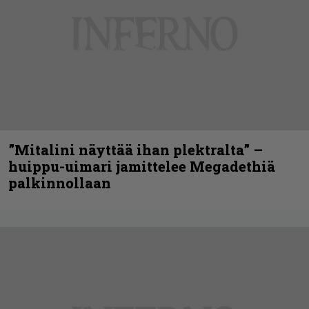
”Mitalini näyttää ihan plektralta” –
huippu-uimari jamittelee Megadethiä
palkinnollaan