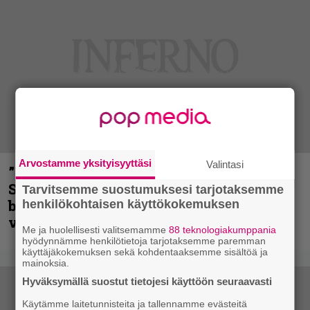
Arvostamme yksityisyyttäsi
Valintasi
”He ovat tuoneet soittoon jotain uutta” –
Sepulturan Andreas Kisser nimeää
Tarvitsemme suostumuksesi tarjotaksemme
bändin, jonka riffit ovat tehneet
henkilökohtaisen käyttökokemuksen
vaikutuksen
Me ja huolellisesti valitsemamme
88 teknologiakumppania
hyödynnämme henkilötietoja tarjotaksemme paremman
käyttäjäkokemuksen sekä kohdentaaksemme sisältöä ja
mainoksia.
Hyväksymällä suostut tietojesi käyttöön seuraavasti
Käytämme laitetunnisteita ja tallennamme evästeitä