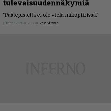
tulevaisuudennäkymiä
"Päätepistettä ei ole vielä näköpiirissä."
Julkaistu:
20.9.2017 13:18
Vesa Siltanen