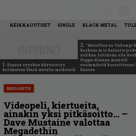
KEIKKAUUTISET
SINGLE
BLACK METAL
TUL
2.
”Metallica on tiukempi 
koskaan ja te haluatte jonk
nulikan yrittävän olla Hetfi
Pepper Keenan muisteli
1.
Espoon syyskuu käynnistyy
ensimmäistä koesoittoaan 
kotimaisen black metalin merkeissä
kanssa
MEGADETH
Videopeli, kiertueita,
ainakin yksi pitkäsoitto… –
Dave Mustaine valottaa
Megadethin