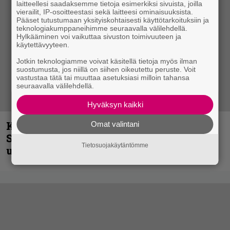
laitteellesi saadaksemme tietoja esimerkiksi sivuista, joilla
vierailit, IP-osoitteestasi sekä laitteesi ominaisuuksista.
Pääset tutustumaan yksityiskohtaisesti käyttötarkoituksiin ja
teknologiakumppaneihimme seuraavalla välilehdellä.
Hylkääminen voi vaikuttaa sivuston toimivuuteen ja
käytettävyyteen.
Jotkin teknologiamme voivat käsitellä tietoja myös ilman
suostumusta, jos niillä on siihen oikeutettu peruste. Voit
vastustaa tätä tai muuttaa asetuksiasi milloin tahansa
seuraavalla välilehdellä.
Hyväksyn kaikki
Kunnianosoitus hyiselle Pohjolalle –
Omat valintani
Shining hyppäsi keskelle kinoksia
Tietosuojakäytäntömme
uudella videollaan