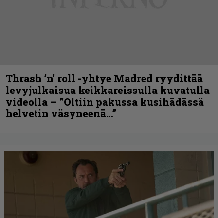
Thrash ’n’ roll -yhtye Madred ryydittää
levyjulkaisua keikkareissulla kuvatulla
videolla – ”Oltiin pakussa kusihädässä
helvetin väsyneenä…”