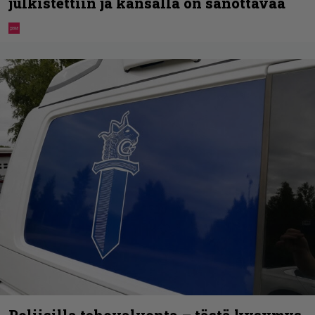
julkistettiin ja kansalla on sanottavaa
Poliisilla tehovalvonta – tästä kysymys