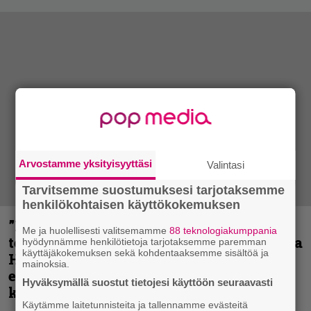
Arvostamme yksityisyyttäsi
Valintasi
Tarvitsemme suostumuksesi tarjotaksemme
henkilökohtaisen käyttökokemuksen
”Metallica on tiukempi kuin koskaan ja
Me ja huolellisesti valitsemamme
88 teknologiakumppania
te haluatte jonkun nulikan yrittävän olla
hyödynnämme henkilötietoja tarjotaksemme paremman
käyttäjäkokemuksen sekä kohdentaaksemme sisältöä ja
Hetfield?” – Pepper Keenan muisteli
mainoksia.
ensimmäistä koesoittoaan hevijätin
Hyväksymällä suostut tietojesi käyttöön seuraavasti
kanssa
Käytämme laitetunnisteita ja tallennamme evästeitä