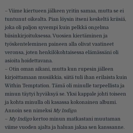
– Viime kiertueen jälkeen yritin samaa, mutta se ei
tuntunut oikealta. Pian löysin itseni keskeltä kriisiä,
joka oli paljon syvempi kuin pelkkä ongelma
biisinkirjoituksessa. Vuosien kiertäminen ja
työskenteleminen paineen alla olivat vaatineet
veronsa, joten henkilökohtaisessa elämässäni oli
asioita hoidettavana.
– Otin oman aikani, mutta kun rupesin jälleen
kirjoittamaan musiikkia, siitä tuli ihan erilaista kuin
Within Temptation. Tämä oli minulle tarpeellista ja
minun täytyi hyväksyä se. Yksi kappale johti toiseen
ja kohta minulla oli kasassa kokonainen albumi.
Annoin sen nimeksi
My Indigo
.
–
My Indigo
kertoo minun matkastani muutaman
viime vuoden ajalta ja haluan jakaa sen kanssanne.