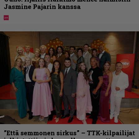
Jasmine Pajarin kanssa
”Että semmonen sirkus” – TTK-kilpailijat