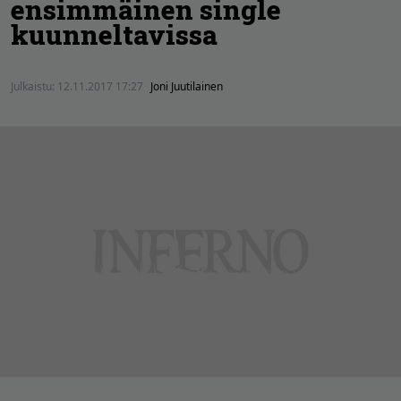
ensimmäinen single
kuunneltavissa
Julkaistu:
12.11.2017 17:27
Joni Juutilainen