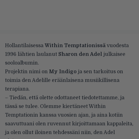
Hollantilaisessa
Within Temptationissä
vuodesta
1996 lähtien laulanut
Sharon den Adel
julkaisee
sooloalbumin.
Projektin nimi on
My Indigo
ja sen tarkoitus on
toimia den Adelille eräänlaisena musiikillisena
terapiana.
– Tiedän, että olette odottaneet tiedotettamme, ja
tässä se tulee. Olemme kiertäneet Within
Temptationin kanssa vuosien ajan, ja aina kotiin
saavuttuani olen ruvennut kirjoittamaan kappaleita,
ja olen ollut iloinen tehdessäni niin, den Adel