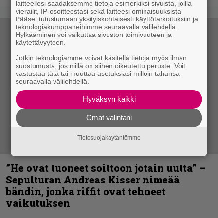
laitteellesi saadaksemme tietoja esimerkiksi sivuista, joilla
vierailit, IP-osoitteestasi sekä laitteesi ominaisuuksista.
Pääset tutustumaan yksityiskohtaisesti käyttötarkoituksiin ja
teknologiakumppaneihimme seuraavalla välilehdellä.
Hylkääminen voi vaikuttaa sivuston toimivuuteen ja
käytettävyyteen.
Jotkin teknologiamme voivat käsitellä tietoja myös ilman
suostumusta, jos niillä on siihen oikeutettu peruste. Voit
vastustaa tätä tai muuttaa asetuksiasi milloin tahansa
seuraavalla välilehdellä.
Hyväksyn kaikki
Omat valintani
Tietosuojakäytäntömme
”He ovat tuoneet soittoon jotain uutta” –
Sepulturan Andreas Kisser nimeää
bändin, jonka riffit ovat tehneet
vaikutuksen