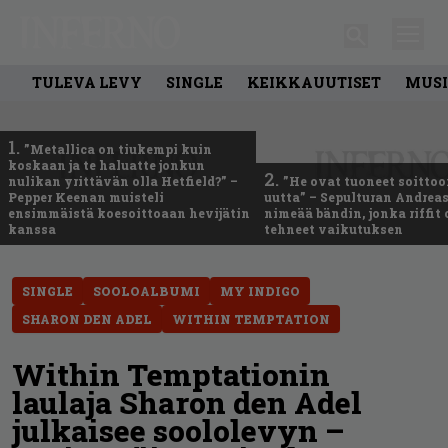
TULEVA LEVY
SINGLE
KEIKKAUUTISET
MUSI
1.
”Metallica on tiukempi kuin
koskaan ja te haluatte jonkun
2.
nulikan yrittävän olla Hetfield?” –
”He ovat tuoneet soittoo
Pepper Keenan muisteli
uutta” – Sepulturan Andreas
ensimmäistä koesoittoaan hevijätin
nimeää bändin, jonka riffit
kanssa
tehneet vaikutuksen
SINGLE
SOOLOALBUMI
MY INDIGO
SHARON DEN ADEL
WITHIN TEMPTATION
Within Temptationin
laulaja Sharon den Adel
julkaisee soololevyn –