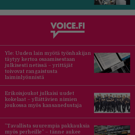
Yle: Uuden lain myötä työnhakijan
täytyy kertoa osaamisestaan
julkisesti netissä – yrittäjät
toivovat rangaistusta
laiminlyönnistä
Erikoisjoukot julkaisi uudet
kokelaat – yllättävien nimien
joukossa myös kansanedustaja
”Tavallista suurempia pakkauksia
myös perheille” – tänne aukee