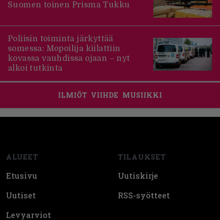
Suomen toinen Prisma Tukku
Poliisin toiminta järkyttää
somessa: Mopoilija kiilattiin
kovassa vauhdissa ojaan – nyt
alkoi tutkinta
ILMIÖT
VIIHDE
MUSIIKKI
Footer
ALUEET
TILAUKSET
Etusivu
Uutiskirje
Uutiset
RSS-syötteet
Levyarviot