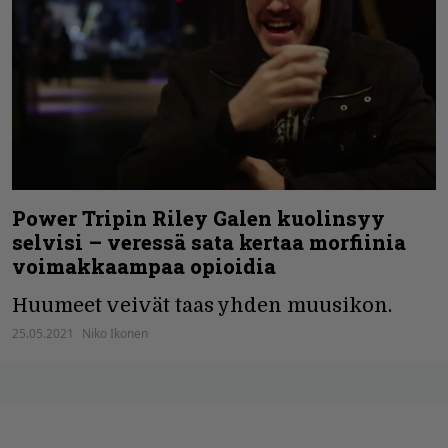
Power Tripin Riley Galen kuolinsyy
selvisi – veressä sata kertaa morfiinia
voimakkaampaa opioidia
Huumeet veivät taas yhden muusikon.
25.05.2021
Niko Ikonen