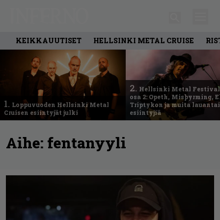
KEIKKAUUTISET
HELLSINKI METAL CRUISE
RIS
2.
Hellsinki Metal Festival
osa 2: Opeth, Misþyrming, E
1.
Loppuvuoden Hellsinki Metal
Triptykon ja muita lauanta
Cruisen esiintyjät julki
esiintyjiä
Aihe:
fentanyyli