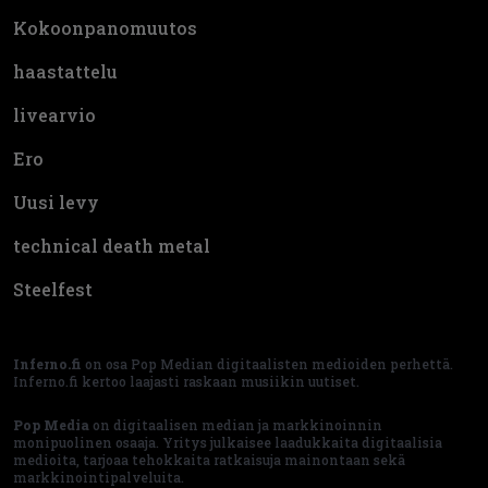
Kokoonpanomuutos
haastattelu
livearvio
Ero
Uusi levy
technical death metal
Steelfest
Inferno.fi
on osa Pop Median digitaalisten medioiden perhettä.
Inferno.fi kertoo laajasti raskaan musiikin uutiset.
Pop Media
on digitaalisen median ja markkinoinnin
monipuolinen osaaja. Yritys julkaisee laadukkaita digitaalisia
medioita, tarjoaa tehokkaita ratkaisuja mainontaan sekä
markkinointipalveluita.