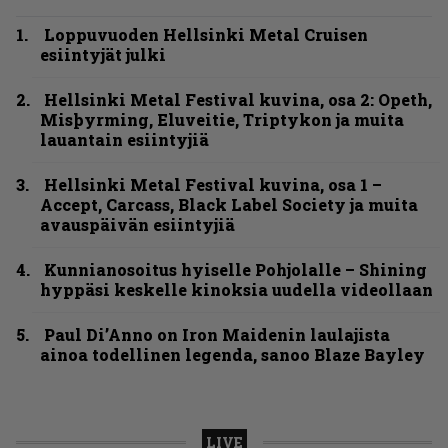
Loppuvuoden Hellsinki Metal Cruisen
esiintyjät julki
Hellsinki Metal Festival kuvina, osa 2: Opeth,
Misþyrming, Eluveitie, Triptykon ja muita
lauantain esiintyjiä
Hellsinki Metal Festival kuvina, osa 1 –
Accept, Carcass, Black Label Society ja muita
avauspäivän esiintyjiä
Kunnianosoitus hyiselle Pohjolalle – Shining
hyppäsi keskelle kinoksia uudella videollaan
Paul Di’Anno on Iron Maidenin laulajista
ainoa todellinen legenda, sanoo Blaze Bayley
LIVE