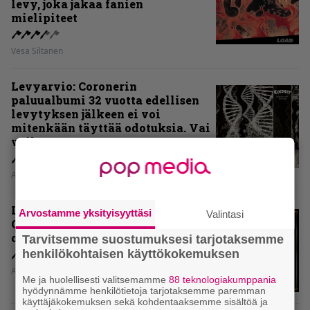
levy, joka jakaa fanien
mielipiteet
Vesa Siltanen
Levyarvio: Coronerin
paluualbumi 32 vuotta edellisen
levytyksen jälkeen ei voi
mitenkään täyttää odotuksia. Vai
voiko?
Aki Nuopponen
Levyarvio: Dirkschneider & The
Arvostamme yksityisyyttäsi
Valintasi
Old Gang -albumista ei aina tiedä,
onko se tosissaan tehty vai ei
Tarvitsemme suostumuksesi tarjotaksemme
henkilökohtaisen käyttökokemuksen
Aki Nuopponen
Me ja huolellisesti valitsemamme
88 teknologiakumppania
hyödynnämme henkilötietoja tarjotaksemme paremman
käyttäjäkokemuksen sekä kohdentaaksemme sisältöä ja