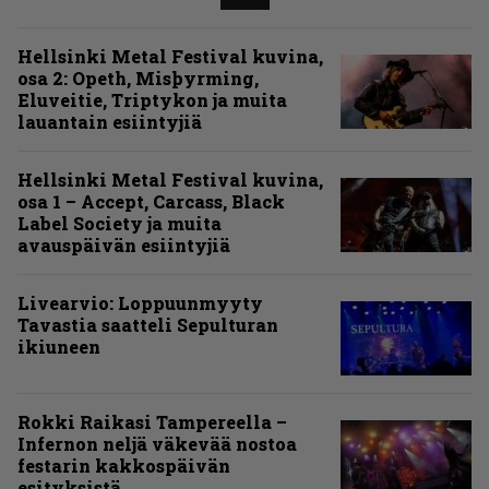
Hellsinki Metal Festival kuvina,
osa 2: Opeth, Misþyrming,
Eluveitie, Triptykon ja muita
lauantain esiintyjiä
Hellsinki Metal Festival kuvina,
osa 1 – Accept, Carcass, Black
Label Society ja muita
avauspäivän esiintyjiä
Livearvio: Loppuunmyyty
Tavastia saatteli Sepulturan
ikiuneen
Rokki Raikasi Tampereella –
Infernon neljä väkevää nostoa
festarin kakkospäivän
esityksistä