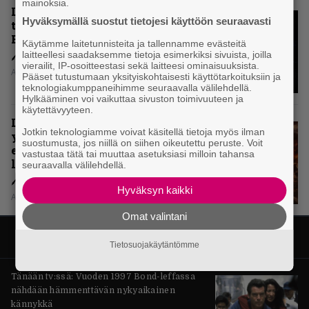
mainoksia.
Levyarvio: Onko Steelbound jo
Hyväksymällä suostut tietojesi käyttöön seuraavasti
täydellisintä mahdollista Battle
Beastia?
Käytämme laitetunnisteita ja tallennamme evästeitä
laitteellesi saadaksemme tietoja esimerkiksi sivuista, joilla
vierailit, IP-osoitteestasi sekä laitteesi ominaisuuksista.
Aki Nuopponen
Pääset tutustumaan yksityiskohtaisesti käyttötarkoituksiin ja
teknologiakumppaneihimme seuraavalla välilehdellä.
Hylkääminen voi vaikuttaa sivuston toimivuuteen ja
käytettävyyteen.
Levyarvio: Sabaton on
Jotkin teknologiamme voivat käsitellä tietoja myös ilman
yhdennellätoista albumillaan
suostumusta, jos niillä on siihen oikeutettu peruste. Voit
erittäin kaukana
vastustaa tätä tai muuttaa asetuksiasi milloin tahansa
legendaarisuudesta
seuraavalla välilehdellä.
Hyväksyn kaikki
Aki Nuopponen
Omat valintani
Tietosuojakäytäntömme
Tänään tv:ssä: Vuoden 1997 Bond-leffassa
nähdään hämmenttävän nykyaikainen
kännykkä