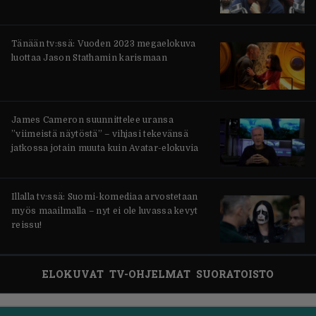
Tänään tv:ssä: Vuoden 2023 megaelokuva
luottaa Jason Stathamin karismaan
James Cameron suunnittelee uransa
”viimeistä näytöstä” – vihjasi tekevänsä
jatkossa jotain muuta kuin Avatar-elokuvia
Illalla tv:ssä: Suomi-komediaa arvostetaan
myös maailmalla – nyt ei ole luvassa kevyt
reissu!
ELOKUVAT
TV-OHJELMAT
SUORATOISTO