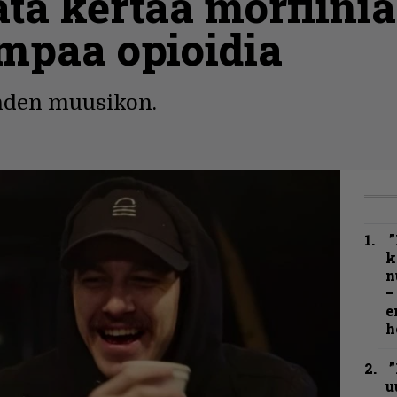
ata kertaa morfiinia
paa opioidia
hden muusikon.
”
k
n
–
e
h
”
u