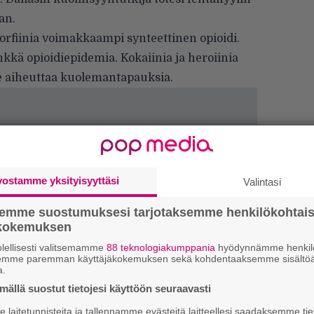
an.
orfiinia voimakkaampi synteettinen opioidi.
kkä opioidiepidemia. Kokaiinia ja heroiinia
 se aiheuttaa kuolemantapauksia.
vostamme yksityisyyttäsi
Valintasi
semme suostumuksesi tarjotaksemme henkilökohtai
ökokemuksen
lellisesti valitsemamme
88 teknologiakumppania
hyödynnämme henkilö
semme paremman käyttäjäkokemuksen sekä kohdentaaksemme sisältöä
a.
”
ällä suostut tietojesi käyttöön seuraavasti
k
n
laitetunnisteita ja tallennamme evästeitä laitteellesi saadaksemme tie