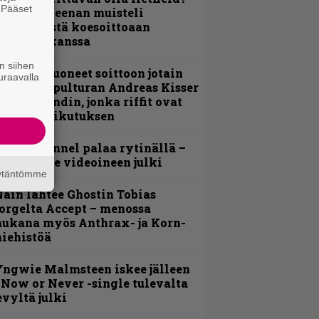
. Pääset
 Pepper Keenan muisteli
e
nsimmäistä koesoittoaan
evijätin kanssa
n siihen
He ovat tuoneet soittoon jotain
uraavalla
utta” – Sepulturan Andreas Kisser
imeää bändin, jonka riffit ovat
ehneet vaikutuksen
lind Channel palaa rytinällä –
uplasingle videoineen julki
äytäntömme
äin lähtee Ghostin Tobias
orgelta Accept – menossa
ukana myös Anthrax- ja Korn-
iehistöä
ngwie Malmsteen iskee jälleen
 Now or Never -single tulevalta
evyltä julki