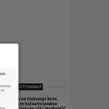
sen
tietoja
LUETUIMMAT
 ja
Metallica on tiukempi kuin
oskaan ja te haluatte jonkun
ulikan yrittävän olla Hetfield?”
toja