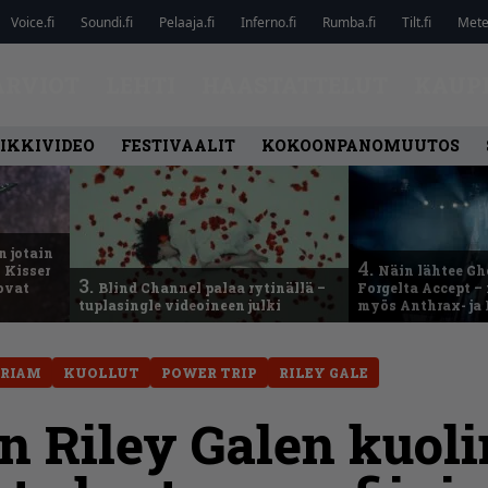
Voice.fi
Soundi.fi
Pelaaja.fi
Inferno.fi
Rumba.fi
Tilt.fi
Metel
ARVIOT
LEHTI
HAASTATTELUT
KAUP
IKKIVIDEO
FESTIVAALIT
KOKOONPANOMUUTOS
n jotain
4.
 Kisser
Näin lähtee Gh
3.
 ovat
Blind Channel palaa rytinällä –
Forgelta Accept 
tuplasingle videoineen julki
myös Anthrax- ja
ORIAM
KUOLLUT
POWER TRIP
RILEY GALE
n Riley Galen kuoli