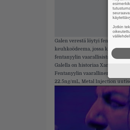
esimerkiks
tutustuma
seuraaval
käytettäv
Jotkin te
oikeutett
välilehdel
Galen verestä löytyi fentanyyliä j
keuhkoödeema, jossa keuhkoihin
fentanyylin vaarallisista sivuoire
Galella on historiaa Xanax-lääk
Fentanyylin vaarallinen taso vere
22.5ng/mL,
Metal Injection
uutiso