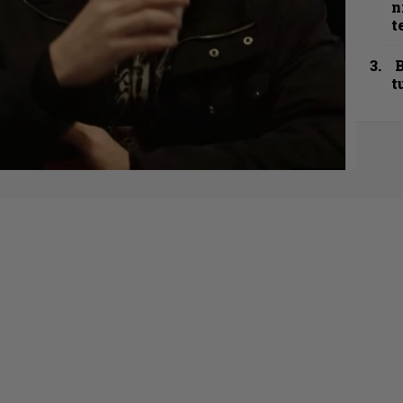
n
t
B
t