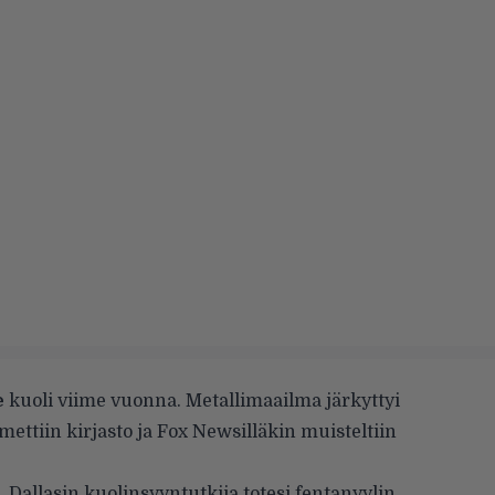
e
kuoli viime vuonna. Metallimaailma järkyttyi
ttiin kirjasto ja Fox Newsilläkin muisteltiin
 Dallasin kuolinsyyntutkija totesi fentanyylin