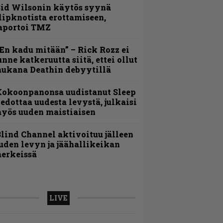
id Wilsonin käytös syynä
lipknotista erottamiseen,
aportoi TMZ
En kadu mitään” – Rick Rozz ei
unne katkeruutta siitä, ettei ollut
ukana Deathin debyytillä
Kokoonpanonsa uudistanut Sleep
iedottaa uudesta levystä, julkaisi
yös uuden maistiaisen
lind Channel aktivoituu jälleen
uden levyn ja jäähallikeikan
erkeissä
LIVE