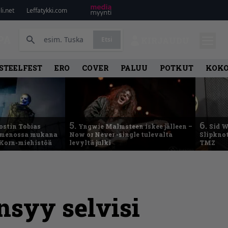
i.net
Leffatykki.com
PA
Etsi
KIRJAUDU
STEELFEST
ERO
COVER
PALUU
POTKUT
KOK
5.
6.
ostin Tobias
Yngwie Malmsteen iskee jälleen –
Sid W
– menossa mukana
Now or Never -single tulevalta
Slipknot
 Korn-miehistöä
levyltä julki
TMZ
nsyy selvisi