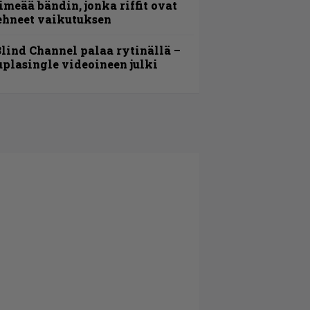
imeää bändin, jonka riffit ovat
ehneet vaikutuksen
lind Channel palaa rytinällä –
uplasingle videoineen julki