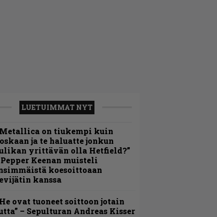
LUETUIMMAT NYT
Metallica on tiukempi kuin
oskaan ja te haluatte jonkun
ulikan yrittävän olla Hetfield?”
 Pepper Keenan muisteli
nsimmäistä koesoittoaan
evijätin kanssa
He ovat tuoneet soittoon jotain
utta” – Sepulturan Andreas Kisser