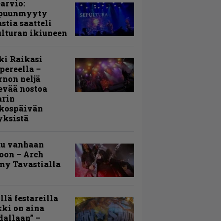
arvio:
puunmyyty
stia saatteli
lturan ikiuneen
ki Raikasi
ereella –
rnon neljä
evää nostoa
arin
kospäivän
yksistä
uu vanhaan
toon – Arch
my Tavastialla
llä festareilla
ki on aina
allaan” –