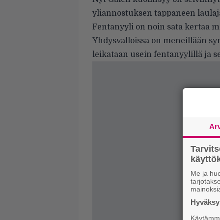
yliannostuksen tappaneen laulaj
Fentanyyli on noin sata kertaa m
Yhdysvalloissa on meneillään syn
leikataan usein fentanyylillä ja
Ar
Tarvit
käytt
Me ja huo
tarjotak
mainoksi
Hyväksym
Käytämme 