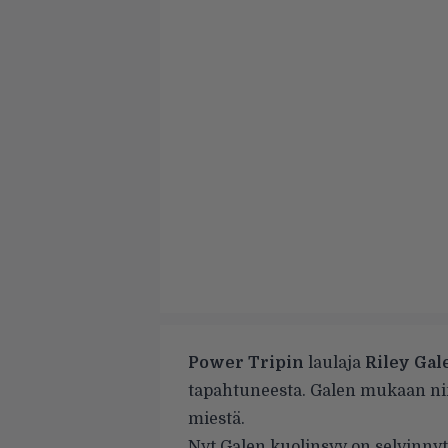
Power Tripin
laulaja
Riley Gal
tapahtuneesta. Galen mukaan nime
miestä.
Nyt Galen kuolinsyy on selvinnyt.