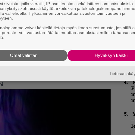
i sivuista, joilla vierailit, IP-osoitteestasi sekä laitteesi ominaisuuksista
–
an yksityiskohtaisesti käyttötarkoituksiin ja teknologiakumppaneihimm
e
la välilehdellä. Hylkääminen voi vaikuttaa sivuston toimivuuteen ja
h
yyteen.
knologiamme voivat käsitellä tietoja myös ilman suostumusta, jos niillä o
”
u peruste. Voit vastustaa tätä tai muuttaa asetuksiasi milloin tahansa se
u
lä.
a THC:ta. Virallinen kuolinsyy oli
n
t
 kertyy nesteitä. Keuhkoödeema on yksi
Omat valintani
Hyväksyn kaikki
ista.
B
keen väärinkäytöstä sekä masennuksesta.
t
Tietosuojak
ssä on 7ng/ml. Galella oli veressään
N
i.
F
m
m
Y
–
l