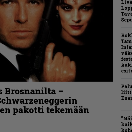
Live
Lop
Tava
Sepu
Rok
Tamp
Infe
väk
fest
kak
esit
Pal
s Brosnanilta –
liit
Schwarzeneggerin
Ene
en pakotti tekemään
”Näi
kaik
kohd