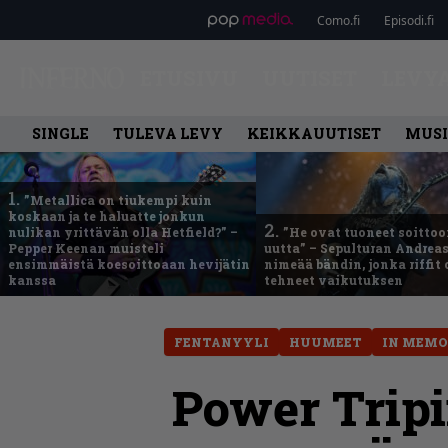
Como.fi
Episodi.fi
ETUSIVU
UUTISET
LEVY
SINGLE
TULEVA LEVY
KEIKKAUUTISET
MUSI
1.
”Metallica on tiukempi kuin
koskaan ja te haluatte jonkun
2.
nulikan yrittävän olla Hetfield?” –
”He ovat tuoneet soittoo
Pepper Keenan muisteli
uutta” – Sepulturan Andreas
ensimmäistä koesoittoaan hevijätin
nimeää bändin, jonka riffit
kanssa
tehneet vaikutuksen
FENTANYYLI
HUUMEET
IN MEM
Power Tripi