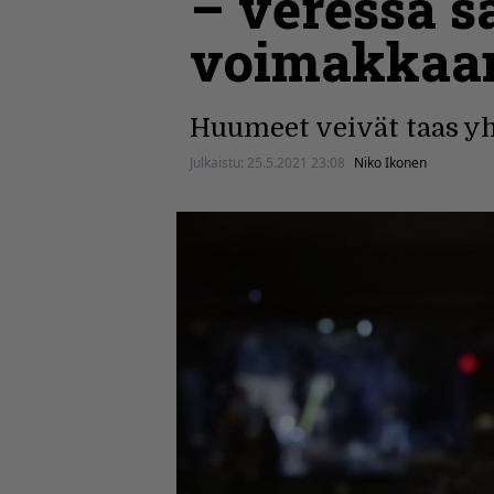
– veressä s
voimakkaam
Huumeet veivät taas y
Julkaistu:
25.5.2021 23:08
Niko Ikonen