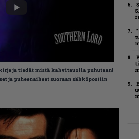
S
S
r
”
t
m
t
m
kirje ja tiedät mistä kahvitauolla puhutaan!
et ja puheenaiheet suoraan sähköpostiin
B
u
m