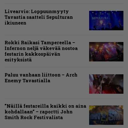
Livearvio: Loppuunmyyty
Tavastia saatteli Sepulturan
ikiuneen
Rokki Raikasi Tampereella –
Infernon neljä väkevää nostoa
festarin kakkospäivän
esityksistä
Paluu vanhaan liittoon – Arch
Enemy Tavastialla
”Näillä festareilla kaikki on aina
kohdallaan” – raportti John
Smith Rock Festivalista