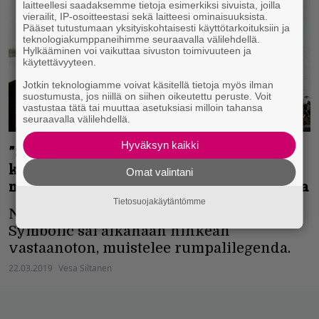
laitteellesi saadaksemme tietoja esimerkiksi sivuista, joilla
vierailit, IP-osoitteestasi sekä laitteesi ominaisuuksista.
Pääset tutustumaan yksityiskohtaisesti käyttötarkoituksiin ja
teknologiakumppaneihimme seuraavalla välilehdellä.
Hylkääminen voi vaikuttaa sivuston toimivuuteen ja
käytettävyyteen.
Jotkin teknologiamme voivat käsitellä tietoja myös ilman
suostumusta, jos niillä on siihen oikeutettu peruste. Voit
vastustaa tätä tai muuttaa asetuksiasi milloin tahansa
seuraavalla välilehdellä.
Hyväksyn kaikki
”Se taisi olla liian vaikea pala monille
kuulijoille” – Gene Hoglan muistelee
Omat valintani
merkkipäivää viettänyttä Death-albumia
Tietosuojakäytäntömme
Nykyään klassikkostatusta nauttiva
Symbolic sai aikanaan nihkeän
vastaanoton, muistelee rumpalilegenda.
22.03.2019
Vesa Siltanen