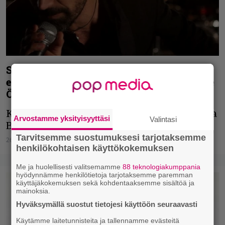
Serj Tankian mukana uuden Godzilla-
elokuvan soundtrackilla – tulkinta Blue
Öyster Cultin hitistä kuunneltavissa
Kappaleella soittavat myös Gene Hoglan ja
Arvostamme yksityisyyttäsi
Valintasi
Brendon Small.
Tarvitsemme suostumuksesi tarjotaksemme
26.04.2019
Vesa Siltanen
henkilökohtaisen käyttökokemuksen
Me ja huolellisesti valitsemamme
88 teknologiakumppania
hyödynnämme henkilötietoja tarjotaksemme paremman
käyttäjäkokemuksen sekä kohdentaaksemme sisältöä ja
mainoksia.
Hyväksymällä suostut tietojesi käyttöön seuraavasti
Käytämme laitetunnisteita ja tallennamme evästeitä