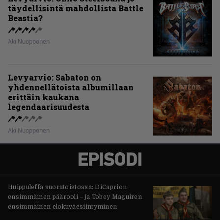
täydellisintä mahdollista Battle
Beastia?
Aki Nuopponen
Levyarvio: Sabaton on
yhdennellätoista albumillaan
erittäin kaukana
legendaarisuudesta
Aki Nuopponen
Huippuleffa suoratoistossa: DiCaprion
ensimmäinen päärooli – ja Tobey Maguiren
ensimmäinen elokuvaesiintyminen