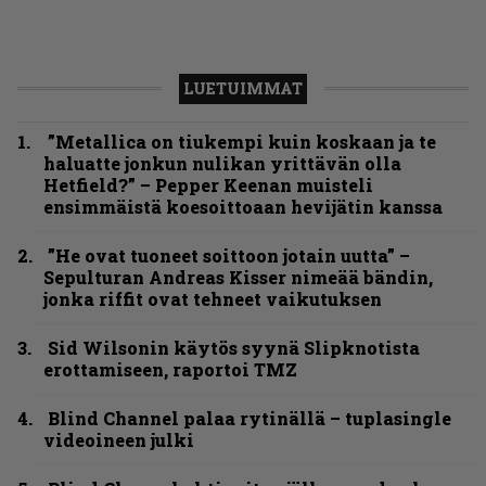
LUETUIMMAT
”Metallica on tiukempi kuin koskaan ja te
haluatte jonkun nulikan yrittävän olla
Hetfield?” – Pepper Keenan muisteli
ensimmäistä koesoittoaan hevijätin kanssa
”He ovat tuoneet soittoon jotain uutta” –
Sepulturan Andreas Kisser nimeää bändin,
jonka riffit ovat tehneet vaikutuksen
Sid Wilsonin käytös syynä Slipknotista
erottamiseen, raportoi TMZ
Blind Channel palaa rytinällä – tuplasingle
videoineen julki