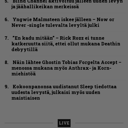
Blind Channel aktivoituu jälleen uuden levyn
ja jäähallikeikan merkeissä
Yngwie Malmsteen iskee jälleen – Now or
Never -single tulevalta levyltä julki
”En kadu mitään” – Rick Rozz ei tunne
katkeruutta siitä, ettei ollut mukana Deathin
debyytillä
Näin lähtee Ghostin Tobias Forgelta Accept –
menossa mukana myös Anthrax- ja Korn-
miehistöä
Kokoonpanonsa uudistanut Sleep tiedottaa
uudesta levystä, julkaisi myös uuden
maistiaisen
LIVE