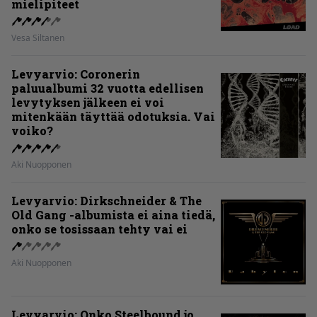
mielipiteet
Vesa Siltanen
Levyarvio: Coronerin
paluualbumi 32 vuotta edellisen
levytyksen jälkeen ei voi
mitenkään täyttää odotuksia. Vai
voiko?
Aki Nuopponen
Levyarvio: Dirkschneider & The
Old Gang -albumista ei aina tiedä,
onko se tosissaan tehty vai ei
Aki Nuopponen
Levyarvio: Onko Steelbound jo