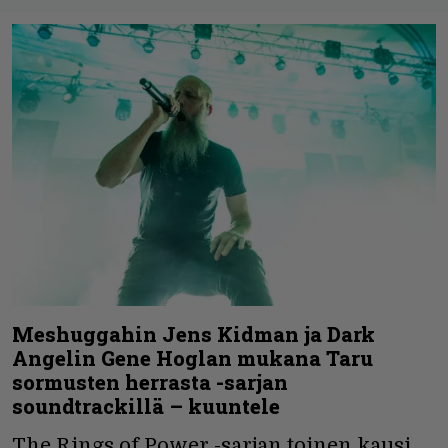
Meshuggahin Jens Kidman ja Dark
Angelin Gene Hoglan mukana Taru
sormusten herrasta -sarjan
soundtrackillä – kuuntele
The Rings of Power -sarjan toinen kausi