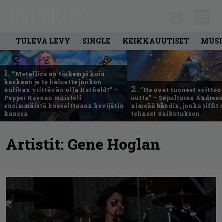
TULEVA LEVY
SINGLE
KEIKKAUUTISET
MUSI
1.
”Metallica on tiukempi kuin
koskaan ja te haluatte jonkun
2.
nulikan yrittävän olla Hetfield?” –
”He ovat tuoneet soittoo
Pepper Keenan muisteli
uutta” – Sepulturan Andreas
ensimmäistä koesoittoaan hevijätin
nimeää bändin, jonka riffit
kanssa
tehneet vaikutuksen
Artistit:
Gene Hoglan