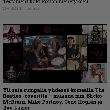
Testament koki kovan menetyksen.
21.01.2022
Joni Juutilainen
Yli sata rumpalia yhdessä komealla The
Beatles -coverilla – mukana mm. Nicko
McBrain, Mike Portnoy, Gene Hoglan ja
Ray Luzier