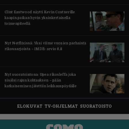
Clint Eastwood näytti Kevin Costnerille
kaapin paikan hyvin yksinkertaisella
toimenpiteellä
Nyt Netflixissä: Yksi viime vuosien parhaista
rikossarjoista – IMDB-arvio 8,8
Nyt suoratoistona: Upea rikosleffa joka
sisälsi rajun kohtauksen – pään
katkaiseminen jätettiin leikkauspöydälle
ELOKUVAT
TV-OHJELMAT
SUORATOISTO