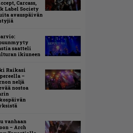
Accept, Carcass,
k Label Society
uita avauspäivän
ntyjiä
arvio:
puunmyyty
stia saatteli
lturan ikiuneen
ki Raikasi
ereella –
rnon neljä
evää nostoa
arin
kospäivän
yksistä
uu vanhaan
toon – Arch