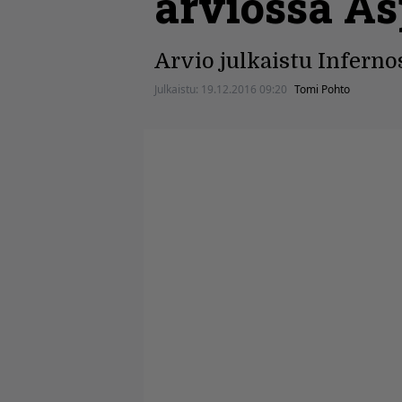
arviossa A
Arvio julkaistu Inferno
Julkaistu:
19.12.2016 09:20
Tomi Pohto