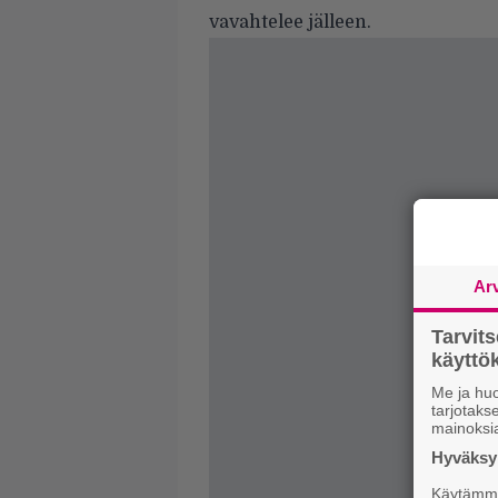
vavahtelee jälleen.
Ar
Tarvit
käytt
Me ja huo
tarjotak
mainoksi
Hyväksym
Käytämme 