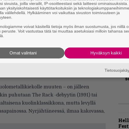
T
i sivuista, joilla vierailit, IP-osoitteestasi sekä laitteesi ominaisuuksista
r
an yksityiskohtaisesti käyttötarkoituksiin ja teknologiakumppaneihimm
k
la välilehdellä. Hylkääminen voi vaikuttaa sivuston toimivuuteen ja
lla ainoita asioita, joihin voi luottaa
yyteen.
v
än Asphyxin uusi levy, tietää varmasti mitä on
k
knologiamme voivat käsitellä tietoja myös ilman suostumusta, jos niillä o
lets -tuliaisina runsaasti sotakuvastoa
u peruste. Voit vastustaa tätä tai muuttaa asetuksiasi milloin tahansa se
lä.
A
sphyxiä, muutoin homman nimi on tasaisesti
k
v
Omat valintani
Hyväksyn kaikki
akin: The Grand Denialin puoliakustiset
nhan Paradise Lostin. Vaikkei melodioita osaa
K
Tietosuojak
sterippuset tuovat levylle roimasti lisää
m
s
olometallikiekolle muuten – on jälleen
skin puhutaan The Rack -debyytin (1991) tai
altaisena kuolinklassikkona, mutta levyllä
 tasapainossa. Nyrjähtäneessä, ilmaa kakovassa,
Hell
Fest