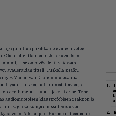
ha tapa jumittua piikikkäine evineen veteen
n. Olion aiheuttamaa tuskaa kuvaillaan
lan nimi, ja se on myös deathveteraani
 avausraidan titteli. Tuskalla sisään.
la myös Martin van Drunenin ulosantia.
H
n täysin uniikkia, heti tunnistettavaa ja
o
 on death metal -laulaja, joka ei örise. Tapa,
L
aa audiomuotoisen klaustrofobisen reaktion ja
a
on mies, jonka kompromissittomuus on
nykypäivään. Aikaan jona Euroopan tasapaino