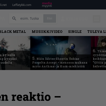
i.net
Leffatykki.com
PA
Etsi
KIRJAUDU
BLACK METAL
MUSIIKKIVIDEO
SINGLE
TULEVA 
6.
Thras
 hyiselle
ryydittä
5.
ing hyppäsi
Näin lähtee Ghostin Tobias
keikkare
 uudella
Forgelta Accept – menossa mukana
”Oltiin
myös Anthrax- ja Korn-miehistöä
helveti
n reaktio –