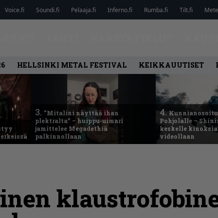
Voice.fi
Soundi.fi
Pelaaja.fi
Inferno.fi
Rumba.fi
Tilt.fi
Metel
ARVIOT
LEHTI
HAASTATTELUT
KAUP
26
HELLSINKI METAL FESTIVAL
KEIKKAUUTISET
3.
4.
”Mitalini näyttää ihan
Kunnianosoitus
plektralta” – huippu-uimari
Pohjolalle – Shin
styy
jamittelee Megadethiä
keskelle kinoksia
erkeissä
palkinnollaan
videollaan
nen klaustrofobine