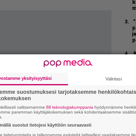
k
m
”
p
j
p
K
P
k
v
vostamme yksityisyyttäsi
Valintasi
N
F
semme suostumuksesi tarjotaksemme henkilökohtai
m
ökokemuksen
m
lellisesti valitsemamme
88 teknologiakumppania
hyödynnämme henkilö
semme paremman käyttäjäkokemuksen sekä kohdentaaksemme sisältöä
a.
C
ällä suostut tietojesi käyttöön seuraavasti
laitetunnisteita ja tallennamme evästeitä laitteellesi saadaksemme tie