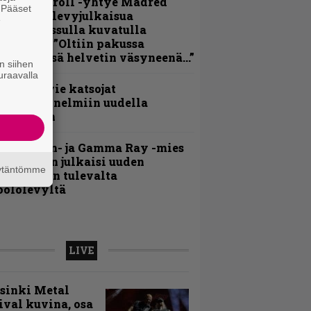
hrash ’n’ roll -yhtye Madred
. Pääset
yydittää levyjulkaisua
e
eikkareissulla kuvatulla
ideolla – ”Oltiin pakussa
usihädässä helvetin väsyneenä…”
n siihen
uraavalla
nthrax vie katsojat
eikkatunnelmiin uudella
ideollaan
Helloween- ja Gamma Ray -mies
ai Hansen julkaisi uuden
äytäntömme
aistiaisen tulevalta
oololevyltä
LIVE
sinki Metal
ival kuvina, osa