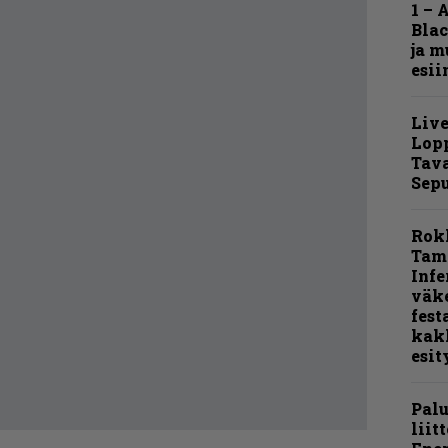
1 – 
Blac
ja m
esii
Live
Lop
Tava
Sepu
Rok
Tamp
Infe
väk
fest
kak
esit
Pal
liit