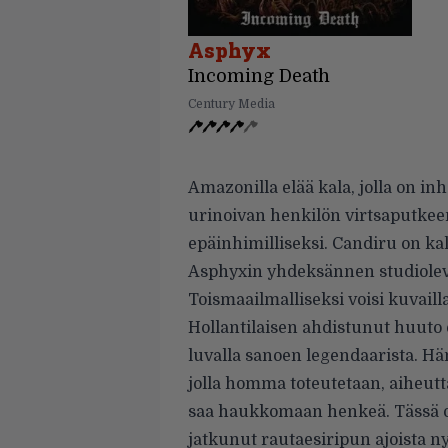
Asphyx
Incoming Death
Century Media
Amazonilla elää kala, jolla on in
urinoivan henkilön virtsaputkee
epäinhimilliseksi. Candiru on ka
Asphyxin yhdeksännen studiolevyn
Toismaailmalliseksi voisi kuvail
Hollantilaisen ahdistunut huuto o
luvalla sanoen legendaarista. Hän
jolla homma toteutetaan, aiheutt
saa haukkomaan henkeä. Tässä 
jatkunut rautaesiripun ajoista 