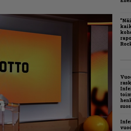
Ene
”Näi
kaik
kohd
rapo
Rock
Vuo
ras
Infe
toi
henk
suos
Infe
vuo