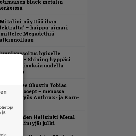
otimaisen black metalin
erkeissä
Mitalini näyttää ihan
lektralta” – huippu-uimari
amittelee Megadethiä
alkinnollaan
unnianosoitus hyiselle
ohjolalle – Shining hyppäsi
eskelle kinoksia uudella
ideollaan
äin lähtee Ghostin Tobias
orgelta Accept – menossa
sen
ukana myös Anthrax- ja Korn-
iehistöä
tietoja
 ja
Loppuvuoden Hellsinki Metal
ruisen esiintyjät julki
toja