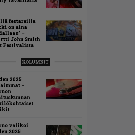
my Tavastialla
llä festareilla
ki on aina
allaan” –
rtti John Smith
 Festivalista
KOLUMNIT
den 2025
kaimmat –
rnon
mituskunnan
ilökohtaiset
ikit
rno valikoi
den 2025