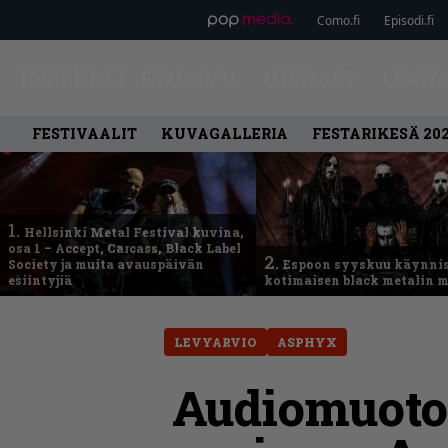
Como.fi
Episodi.fi
ETUSIVU
UUTISET
LEVY
FESTIVAALIT
KUVAGALLERIA
FESTARIKESÄ 20
1.
Hellsinki Metal Festival kuvina,
osa 1 – Accept, Carcass, Black Label
2.
Society ja muita avauspäivän
Espoon syyskuu käynni
esiintyjiä
kotimaisen black metalin m
LEVYARVIO
ASPHYX
Audiomuotoi