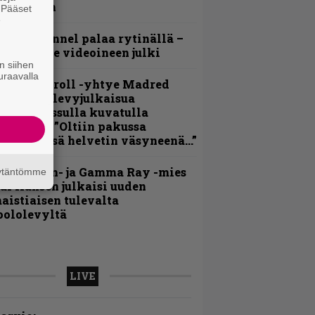
ideollaan
. Pääset
e
lind Channel palaa rytinällä –
uplasingle videoineen julki
n siihen
uraavalla
hrash ’n’ roll -yhtye Madred
yydittää levyjulkaisua
eikkareissulla kuvatulla
ideolla – ”Oltiin pakussa
usihädässä helvetin väsyneenä…”
Helloween- ja Gamma Ray -mies
äytäntömme
ai Hansen julkaisi uuden
aistiaisen tulevalta
oololevyltä
LIVE