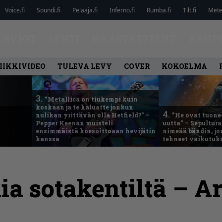
Voice.fi
Soundi.fi
Pelaaja.fi
Inferno.fi
Rumba.fi
Tilt.fi
Metel
ARVIOT
LEHTI
HAASTATTELUT
KAUP
IIKKIVIDEO
TULEVA LEVY
COVER
KOKOELMA
3.
”Metallica on tiukempi kuin
koskaan ja te haluatte jonkun
4.
nulikan yrittävän olla Hetfield?” –
”He ovat tuonee
Pepper Keenan muisteli
uutta” – Sepultur
ensimmäistä koesoittoaan hevijätin
nimeää bändin, jon
kanssa
tehneet vaikutuk
ia sotakentiltä – A