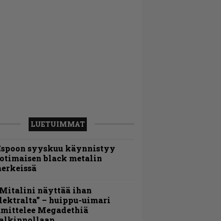
LUETUIMMAT
Espoon syyskuu käynnistyy
otimaisen black metalin
erkeissä
Mitalini näyttää ihan
lektralta” – huippu-uimari
amittelee Megadethiä
alkinnollaan