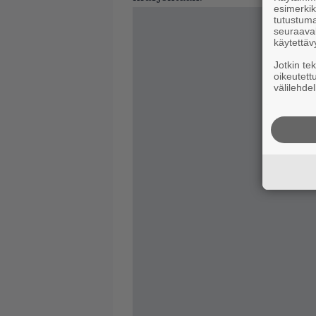
esimerkiks
tutustuma
seuraaval
käytettäv
Jotkin te
oikeutett
välilehdel