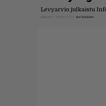
Levyarvio julkaistu Inf
Julkaistu:
1.12.2014 21:13
Kari Koskinen