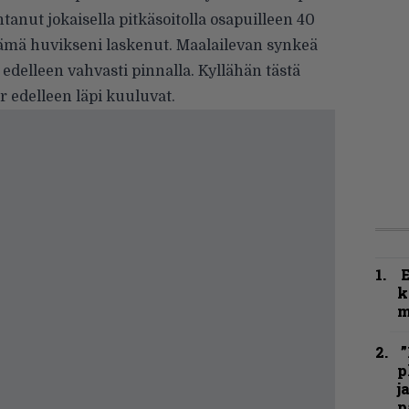
anut jokaisella pitkäsoitolla osapuilleen 40
tämä huvikseni laskenut. Maalailevan synkeä
t edelleen vahvasti pinnalla. Kyllähän tästä
r edelleen läpi kuuluvat.
k
m
”
p
j
p