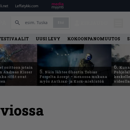
i.net
Leffatykki.com
PA
Etsi
KIRJAUDU
FESTIVAALIT
UUSI LEVY
KOKOONPANOMUUTOS
S
6.
t soittoon jotain
Kunni
5.
an Andreas Kisser
Näin lähtee Ghostin Tobias
Pohjolal
ka riffit ovat
Forgelta Accept – menossa mukana
keskelle
sen
myös Anthrax- ja Korn-miehistöä
videoll
rviossa