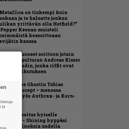
Metallica on tiukempi kuin
oskaan ja te haluatte jonkun
ulikan yrittävän olla Hetfield?”
 Pepper Keenan muisteli
nsimmäistä koesoittoaan
evijätin kanssa
He ovat tuoneet soittoon jotain
utta” – Sepulturan Andreas Kisser
imeää bändin, jonka riffit ovat
ehneet vaikutuksen
äin lähtee Ghostin Tobias
sen
orgelta Accept – menossa
ukana myös Anthrax- ja Korn-
iehistöä
tietoja
 ja
unnianosoitus hyiselle
ohjolalle – Shining hyppäsi
eskelle kinoksia uudella
toja