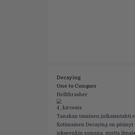
Decaying
One to Conquer
Hellthrasher
Tanakan tasainen julkaisutahti ei
Kotimainen Decaying on pitänyt t
jokseenkin samana, mutta ilmaisus