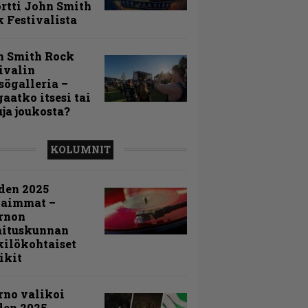
rtti John Smith
 Festivalista
n Smith Rock
ivalin
sögalleria –
aatko itsesi tai
uja joukosta?
KOLUMNIT
den 2025
kaimmat –
rnon
mituskunnan
ilökohtaiset
ikit
rno valikoi
den 2025