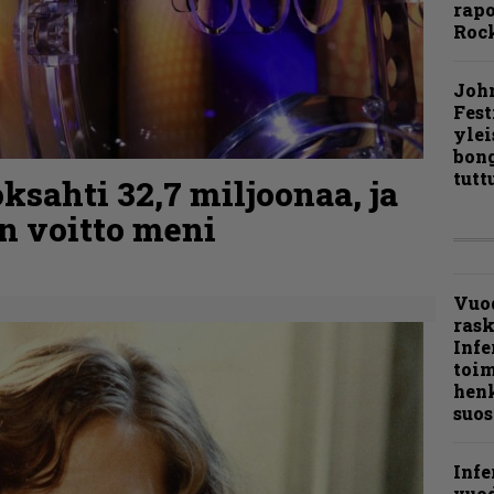
rapo
Rock
Joh
Fest
ylei
bong
tutt
ksahti 32,7 miljoonaa, ja
n voitto meni
Vuo
ras
Infe
toi
henk
suos
Infe
vuo