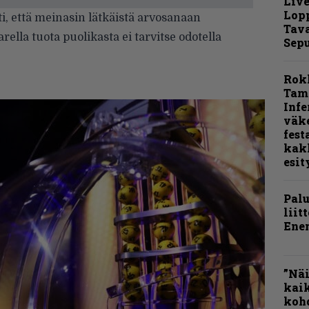
Live
Lop
, että meinasin lätkäistä arvosanaan
Tava
rella tuota puolikasta ei tarvitse odotella
Sepu
Rok
Tamp
Infe
väk
fest
kak
esit
Pal
liit
Ene
”Näi
kaik
kohd