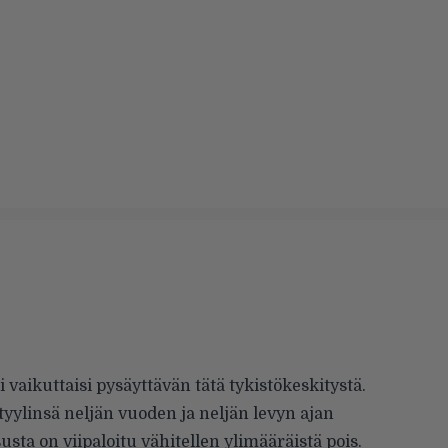
 vaikuttaisi pysäyttävän tätä tykistökeskitystä.
yylinsä neljän vuoden ja neljän levyn ajan
ta on viipaloitu vähitellen ylimääräistä pois.