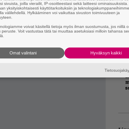
v
i sivuista, joilla vierailit, IP-osoitteestasi sekä laitteesi ominaisuuksista
an yksityiskohtaisesti käyttötarkoituksiin ja teknologiakumppaneihimm
la välilehdellä. Hylkääminen voi vaikuttaa sivuston toimivuuteen ja
B
yyteen.
t
knologiamme voivat käsitellä tietoja myös ilman suostumusta, jos niillä o
u peruste. Voit vastustaa tätä tai muuttaa asetuksiasi milloin tahansa se
T
lä.
r
k
v
Omat valintani
Hyväksyn kaikki
k
Tietosuojak
K
m
s