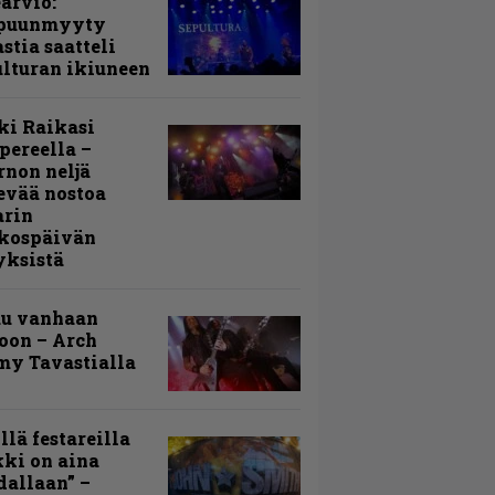
arvio:
puunmyyty
stia saatteli
lturan ikiuneen
ki Raikasi
ereella –
rnon neljä
evää nostoa
arin
kospäivän
yksistä
uu vanhaan
toon – Arch
my Tavastialla
llä festareilla
ki on aina
allaan” –