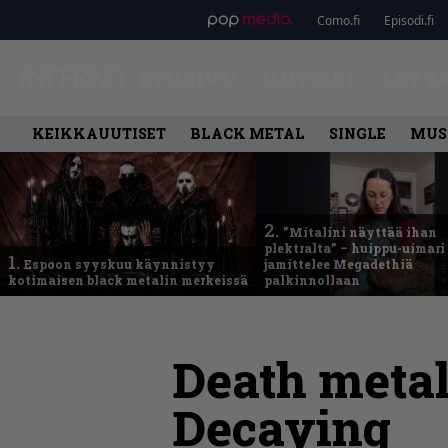
Como.fi
Episodi.fi
ETUSIVU
UUTISET
LEVY
KEIKKAUUTISET
BLACK METAL
SINGLE
MUS
2.
”Mitalini näyttää ihan
plektralta” – huippu-uimari
1.
Espoon syyskuu käynnistyy
jamittelee Megadethiä
kotimaisen black metalin merkeissä
palkinnollaan
Death metal
Decaying