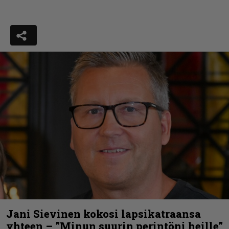
Jani Sievinen kokosi lapsikatraansa
yhteen – ”Minun suurin perintöni heille”