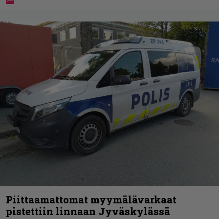
Piittaamattomat myymälävarkaat
pistettiin linnaan Jyväskylässä