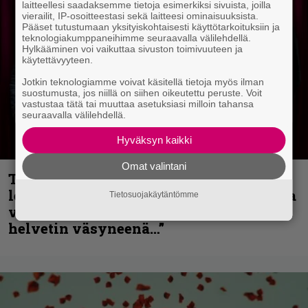
laitteellesi saadaksemme tietoja esimerkiksi sivuista, joilla
vierailit, IP-osoitteestasi sekä laitteesi ominaisuuksista.
Pääset tutustumaan yksityiskohtaisesti käyttötarkoituksiin ja
teknologiakumppaneihimme seuraavalla välilehdellä.
Hylkääminen voi vaikuttaa sivuston toimivuuteen ja
käytettävyyteen.
Jotkin teknologiamme voivat käsitellä tietoja myös ilman
suostumusta, jos niillä on siihen oikeutettu peruste. Voit
vastustaa tätä tai muuttaa asetuksiasi milloin tahansa
seuraavalla välilehdellä.
Hyväksyn kaikki
Omat valintani
Thrash ’n’ roll -yhtye Madred ryydittää
levyjulkaisua keikkareissulla kuvatulla
Tietosuojakäytäntömme
videolla – ”Oltiin pakussa kusihädässä
helvetin väsyneenä…”