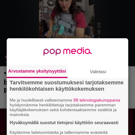
Arvostamme yksityisyyttäsi
Valintasi
”Mitalini näyttää ihan plektralta” –
huippu-uimari jamittelee Megadethiä
Tarvitsemme suostumuksesi tarjotaksemme
palkinnollaan
henkilökohtaisen käyttökokemuksen
Me ja huolellisesti valitsemamme
88 teknologiakumppania
hyödynnämme henkilötietoja tarjotaksemme paremman
käyttäjäkokemuksen sekä kohdentaaksemme sisältöä ja
mainoksia.
Hyväksymällä suostut tietojesi käyttöön seuraavasti
Käytämme laitetunnisteita ja tallennamme evästeitä