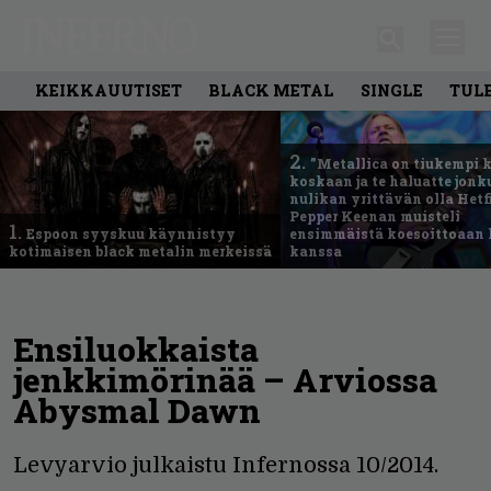
KEIKKAUUTISET
BLACK METAL
SINGLE
TUL
2.
”Metallica on tiukempi 
koskaan ja te haluatte jonk
nulikan yrittävän olla Hetfi
Pepper Keenan muisteli
1.
Espoon syyskuu käynnistyy
ensimmäistä koesoittoaan 
kotimaisen black metalin merkeissä
kanssa
Ensiluokkaista
jenkkimörinää – Arviossa
Abysmal Dawn
Levyarvio julkaistu Infernossa 10/2014.