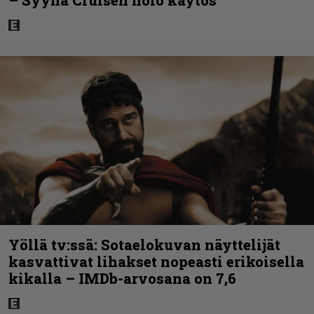
– Syynä Cruisen nolo käytös
Yöllä tv:ssä: Sotaelokuvan näyttelijät
kasvattivat lihakset nopeasti erikoisella
kikalla – IMDb-arvosana on 7,6