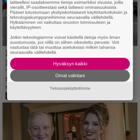
laitteellesi saadaksemme tietoja esimerkiksi sivuista, joilla
vierailit, IP-osoitteestasi sekä laitteesi ominaisuuksista.
Pääset tutustumaan yksityiskohtaisesti käyttötarkoituksiin ja
teknologiakumppaneihimme seuraavalla välilehdellä.
Hylkääminen voi vaikuttaa sivuston toimivuuteen ja
käytettävyyteen.
Jotkin teknologiamme voivat käsitellä tietoja myös ilman
suostumusta, jos niillä on siihen oikeutettu peruste. Voit
vastustaa tätä tai muuttaa asetuksiasi milloin tahansa
seuraavalla välilehdellä.
Hyväksyn kaikki
Omat valintani
Tietosuojakäytäntömme