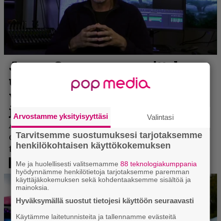
Arvostamme yksityisyyttäsi
Valintasi
Tarvitsemme suostumuksesi tarjotaksemme
henkilökohtaisen käyttökokemuksen
Me ja huolellisesti valitsemamme
88 teknologiakumppania
hyödynnämme henkilötietoja tarjotaksemme paremman
käyttäjäkokemuksen sekä kohdentaaksemme sisältöä ja
mainoksia.
Hyväksymällä suostut tietojesi käyttöön seuraavasti
Käytämme laitetunnisteita ja tallennamme evästeitä