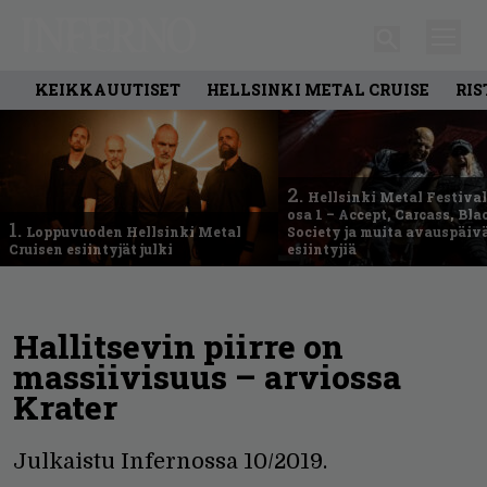
KEIKKAUUTISET
HELLSINKI METAL CRUISE
RIS
2.
Hellsinki Metal Festival
osa 1 – Accept, Carcass, Bla
1.
Loppuvuoden Hellsinki Metal
Society ja muita avauspäiv
Cruisen esiintyjät julki
esiintyjiä
Hallitsevin piirre on
massiivisuus – arviossa
Krater
Julkaistu Infernossa 10/2019.