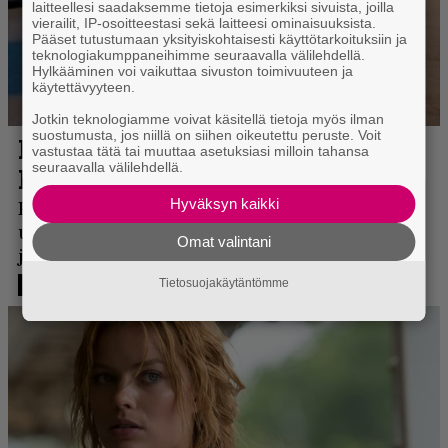
laitteellesi saadaksemme tietoja esimerkiksi sivuista, joilla
vierailit, IP-osoitteestasi sekä laitteesi ominaisuuksista.
Pääset tutustumaan yksityiskohtaisesti käyttötarkoituksiin ja
teknologiakumppaneihimme seuraavalla välilehdellä.
Hylkääminen voi vaikuttaa sivuston toimivuuteen ja
käytettävyyteen.
Jotkin teknologiamme voivat käsitellä tietoja myös ilman
suostumusta, jos niillä on siihen oikeutettu peruste. Voit
vastustaa tätä tai muuttaa asetuksiasi milloin tahansa
seuraavalla välilehdellä.
Hyväksyn kaikki
Omat valintani
Tietosuojakäytäntömme