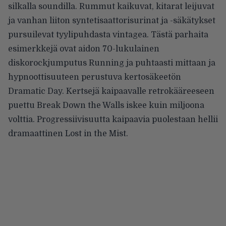
silkalla soundilla. Rummut kaikuvat, kitarat leijuvat
ja vanhan liiton syntetisaattorisurinat ja -säkätykset
pursuilevat tyylipuhdasta vintagea. Tästä parhaita
esimerkkejä ovat aidon 70-lukulainen
diskorockjumputus Running ja puhtaasti mittaan ja
hypnoottisuuteen perustuva kertosäkeetön
Dramatic Day. Kertsejä kaipaavalle retrokääreeseen
puettu Break Down the Walls iskee kuin miljoona
volttia. Progressiivisuutta kaipaavia puolestaan hellii
dramaattinen Lost in the Mist.