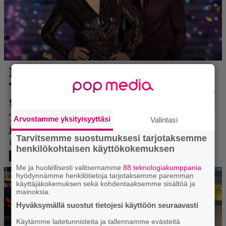
Arvostamme yksityisyyttäsi
Valintasi
Tarvitsemme suostumuksesi tarjotaksemme
henkilökohtaisen käyttökokemuksen
Me ja huolellisesti valitsemamme
88 teknologiakumppania
hyödynnämme henkilötietoja tarjotaksemme paremman
käyttäjäkokemuksen sekä kohdentaaksemme sisältöä ja
mainoksia.
Hyväksymällä suostut tietojesi käyttöön seuraavasti
Käytämme laitetunnisteita ja tallennamme evästeitä