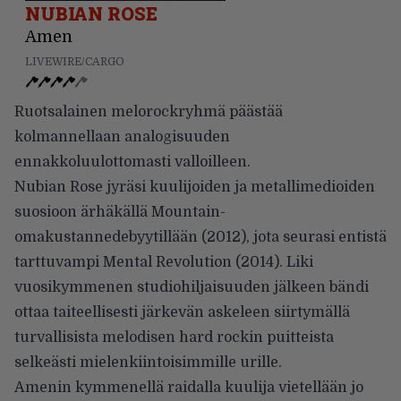
NUBIAN ROSE
Amen
LIVEWIRE/CARGO
Ruotsalainen melorockryhmä päästää
kolmannellaan analogisuuden
ennakkoluulottomasti valloilleen.
Nubian Rose jyräsi kuulijoiden ja metallimedioiden
suosioon ärhäkällä Mountain-
omakustannedebyytillään (2012), jota seurasi entistä
tarttuvampi Mental Revolution (2014). Liki
vuosikymmenen studiohiljaisuuden jälkeen bändi
ottaa taiteellisesti järkevän askeleen siirtymällä
turvallisista melodisen hard rockin puitteista
selkeästi mielenkiintoisimmille urille.
Amenin kymmenellä raidalla kuulija vietellään jo