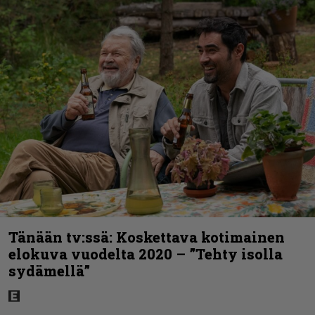
Tänään tv:ssä: Koskettava kotimainen
elokuva vuodelta 2020 – ”Tehty isolla
sydämellä”