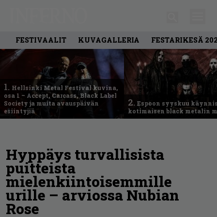
FESTIVAALIT
KUVAGALLERIA
FESTARIKESÄ 20
1.
Hellsinki Metal Festival kuvina,
osa 1 – Accept, Carcass, Black Label
2.
Society ja muita avauspäivän
Espoon syyskuu käynni
esiintyjiä
kotimaisen black metalin m
Hyppäys turvallisista
puitteista
mielenkiintoisemmille
urille – arviossa Nubian
Rose