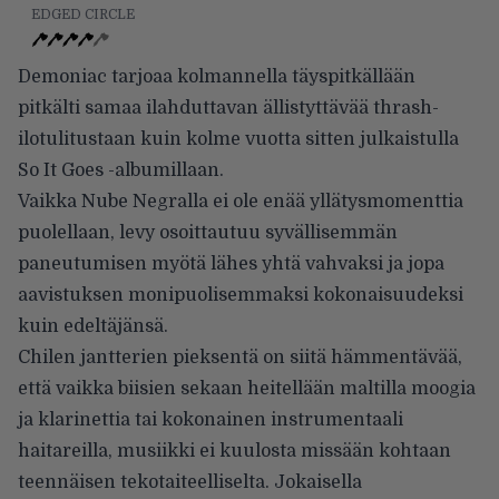
EDGED CIRCLE
Demoniac tarjoaa kolmannella täyspitkällään
pitkälti samaa ilahduttavan ällistyttävää thrash-
ilotulitustaan kuin kolme vuotta sitten julkaistulla
So It Goes -albumillaan.
Vaikka Nube Negralla ei ole enää yllätysmomenttia
puolellaan, levy osoittautuu syvällisemmän
paneutumisen myötä lähes yhtä vahvaksi ja jopa
aavistuksen monipuolisemmaksi kokonaisuudeksi
kuin edeltäjänsä.
Chilen jantterien pieksentä on siitä hämmentävää,
että vaikka biisien sekaan heitellään maltilla moogia
ja klarinettia tai kokonainen instrumentaali
haitareilla, musiikki ei kuulosta missään kohtaan
teennäisen tekotaiteelliselta. Jokaisella