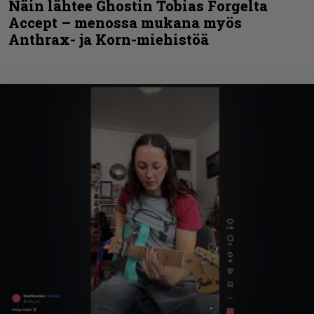
Näin lähtee Ghostin Tobias Forgelta
Accept – menossa mukana myös
Anthrax- ja Korn-miehistöä