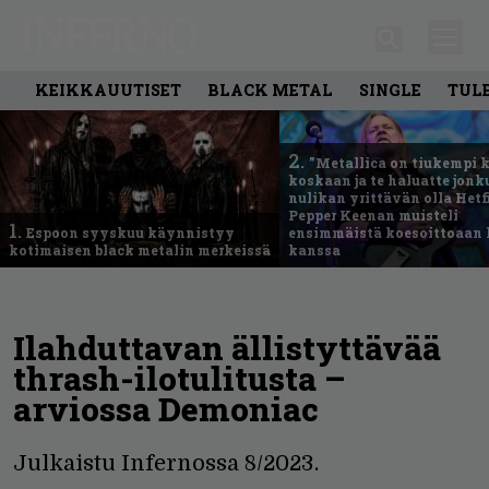
KEIKKAUUTISET
BLACK METAL
SINGLE
TUL
2.
”Metallica on tiukempi 
koskaan ja te haluatte jonk
nulikan yrittävän olla Hetfi
Pepper Keenan muisteli
1.
Espoon syyskuu käynnistyy
ensimmäistä koesoittoaan 
kotimaisen black metalin merkeissä
kanssa
Ilahduttavan ällistyttävää
thrash-ilotulitusta –
arviossa Demoniac
Julkaistu Infernossa 8/2023.