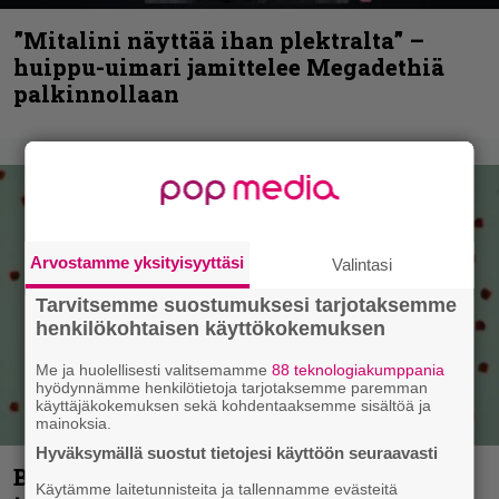
”Mitalini näyttää ihan plektralta” –
huippu-uimari jamittelee Megadethiä
palkinnollaan
Arvostamme yksityisyyttäsi
Valintasi
Tarvitsemme suostumuksesi tarjotaksemme
henkilökohtaisen käyttökokemuksen
Me ja huolellisesti valitsemamme
88 teknologiakumppania
hyödynnämme henkilötietoja tarjotaksemme paremman
käyttäjäkokemuksen sekä kohdentaaksemme sisältöä ja
mainoksia.
Hyväksymällä suostut tietojesi käyttöön seuraavasti
Blind Channel palaa rytinällä –
Käytämme laitetunnisteita ja tallennamme evästeitä