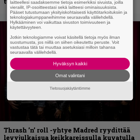
tuplasingle videoineen julki
laitteellesi saadaksemme tietoja esimerkiksi sivuista, joilla
vierailit, IP-osoitteestasi sekä laitteesi ominaisuuksista.
Pääset tutustumaan yksityiskohtaisesti käyttötarkoituksiin ja
teknologiakumppaneihimme seuraavalla välilehdellä.
Hylkääminen voi vaikuttaa sivuston toimivuuteen ja
käytettävyyteen.
Jotkin teknologiamme voivat käsitellä tietoja myös ilman
suostumusta, jos niillä on siihen oikeutettu peruste. Voit
vastustaa tätä tai muuttaa asetuksiasi milloin tahansa
seuraavalla välilehdellä.
Hyväksyn kaikki
Omat valintani
Tietosuojakäytäntömme
Thrash ’n’ roll -yhtye Madred ryydittää
levyjulkaisua keikkareissulla kuvatulla