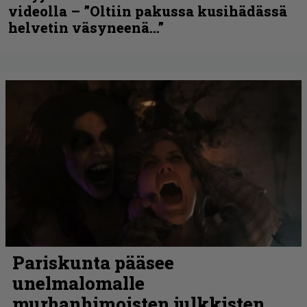
videolla – ”Oltiin pakussa kusihädässä
helvetin väsyneenä…”