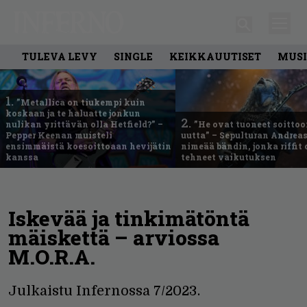
TULEVA LEVY
SINGLE
KEIKKAUUTISET
MUSI
1.
”Metallica on tiukempi kuin
koskaan ja te haluatte jonkun
2.
nulikan yrittävän olla Hetfield?” –
”He ovat tuoneet soittoo
Pepper Keenan muisteli
uutta” – Sepulturan Andreas
ensimmäistä koesoittoaan hevijätin
nimeää bändin, jonka riffit
kanssa
tehneet vaikutuksen
Iskevää ja tinkimätöntä
mäiskettä – arviossa
M.O.R.A.
Julkaistu Infernossa 7/2023.