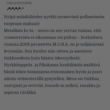
OMAKUSTANNE
Nytpä mäiskähtelee nyrkki messevästi pullamössön
turpeaan mahaan!
Metallista hc:ta – meno on sen verran tuimaa, että
crossoverista ei oikeastaan voi puhua – luukuttava,
vuonna 2008 perustettu M.O.R.A. on jo neljännessä
levyssään. Sen kuulee niin otteen ja asenteen
tiukkuudesta kuin biisien iskevyydestä.
Nyrkkitappelu- ja Pikakassa-henkilöstöä sisältävä
bändi tekee hommansa erinomaisen hyvin ja juuri
oikein veitsenterällä pysytellen. Meno on tiukkaa,
energistä ja verevää. Soundi on selkeä, tanakka ja
sopivan räväkkä.