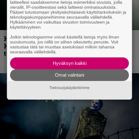
laitteellesi saadaksemme tietoja esimerkiksi sivuista, joilla
vierailit, IP-osoitteestasi sekä laitteesi ominaisuuksista.
Pääset tutustumaan yksityiskohtaisesti käyttötarkoituksiin ja
teknologiakumppaneihimme seuraavalla välilehdellä.
Hylkääminen voi vaikuttaa sivuston toimivuuteen ja
käytettävyyteen.
Jotkin teknologiamme voivat käsitellä tietoja myös ilman
Helloween- ja Gamma Ray -mies Kai
suostumusta, jos niillä on siihen oikeutettu peruste. Voit
Hansen julkaisi uuden maistiaisen
vastustaa tätä tai muuttaa asetuksiasi milloin tahansa
seuraavalla välilehdellä.
tulevalta soololevyltä
Hyväksyn kaikki
Omat valintani
Tietosuojakäytäntömme