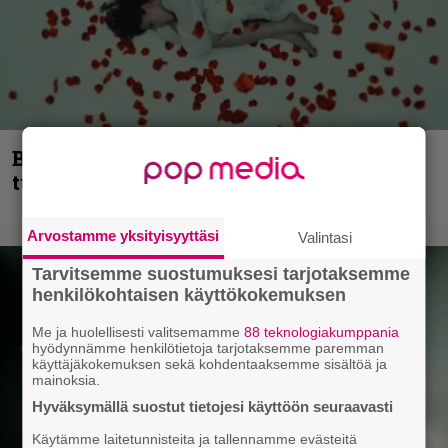
Blind Channel palaa rytinällä –
tuplasingle videoineen julki
Arvostamme yksityisyyttäsi
Valintasi
Tarvitsemme suostumuksesi tarjotaksemme
henkilökohtaisen käyttökokemuksen
Me ja huolellisesti valitsemamme
88 teknologiakumppania
hyödynnämme henkilötietoja tarjotaksemme paremman
käyttäjäkokemuksen sekä kohdentaaksemme sisältöä ja
mainoksia.
Hyväksymällä suostut tietojesi käyttöön seuraavasti
Käytämme laitetunnisteita ja tallennamme evästeitä