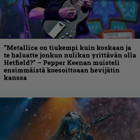
”Metallica on tiukempi kuin koskaan ja
te haluatte jonkun nulikan yrittävän olla
Hetfield?” – Pepper Keenan muisteli
ensimmäistä koesoittoaan hevijätin
kanssa