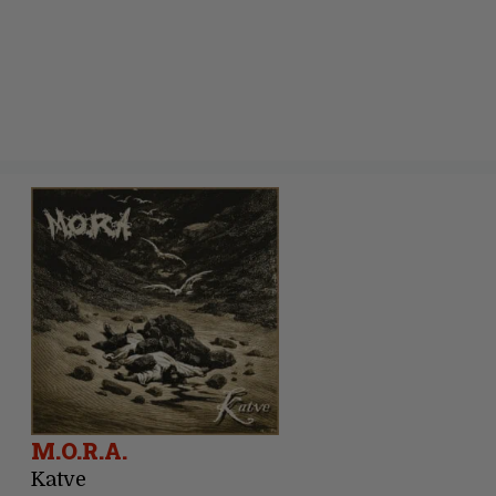
M.O.R.A.
Katve