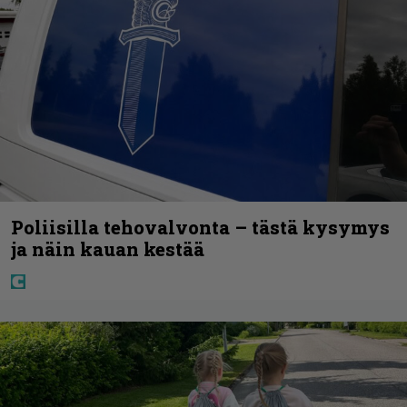
Poliisilla tehovalvonta – tästä kysymys
ja näin kauan kestää