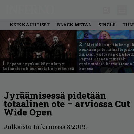
KEIKKAUUTISET
BLACK METAL
SINGLE
TUL
2.
”Metallica on tiukempi 
koskaan ja te haluatte jonk
nulikan yrittävän olla Hetfi
Pepper Keenan muisteli
1.
Espoon syyskuu käynnistyy
ensimmäistä koesoittoaan 
kotimaisen black metalin merkeissä
kanssa
Jyräämisessä pidetään
totaalinen ote – arviossa Cut
Wide Open
Julkaistu Infernossa 8/2019.