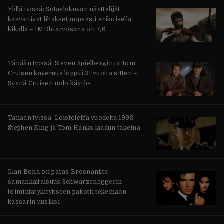
Yöllä tv:ssä: Sotaelokuvan näyttelijät
kasvattivat lihakset nopeasti erikoisella
kikalla – IMDb-arvosana on 7,6
Tänään tv:ssä: Steven Spielbergin ja Tom
Cruisen kaveruus loppui 21 vuotta sitten –
Syynä Cruisen nolo käytös
Tänään tv:ssä: Loistoleffa vuodelta 1999 –
Stephen King ja Tom Hanks laadun takeina
Illan Bond on paras Brosnanilta –
samankaltaisuus Schwarzeneggerin
toimintatykitykseen pakotti tekemään
kässärin uusiksi