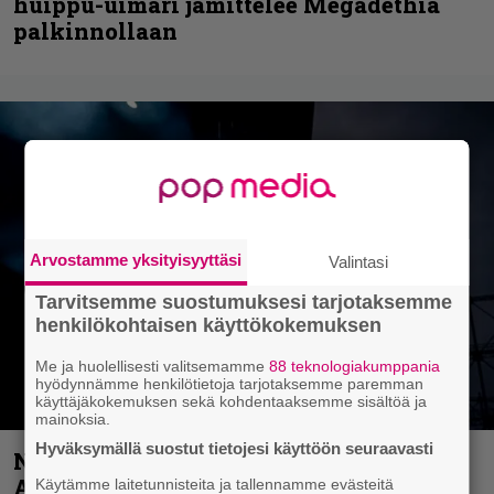
huippu-uimari jamittelee Megadethiä
palkinnollaan
Arvostamme yksityisyyttäsi
Valintasi
Tarvitsemme suostumuksesi tarjotaksemme
henkilökohtaisen käyttökokemuksen
Me ja huolellisesti valitsemamme
88 teknologiakumppania
hyödynnämme henkilötietoja tarjotaksemme paremman
käyttäjäkokemuksen sekä kohdentaaksemme sisältöä ja
mainoksia.
Hyväksymällä suostut tietojesi käyttöön seuraavasti
Näin lähtee Ghostin Tobias Forgelta
Accept – menossa mukana myös
Käytämme laitetunnisteita ja tallennamme evästeitä