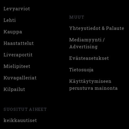
Levyarviot
MUUT
Lehti
Yhteystiedot & Palaute
Kauppa
Mediamyynti /
Haastattelut
Advertising
Liveraportit
Evästeasetukset
Mielipiteet
Tietosuoja
Kuvagalleriat
Käyttäytymiseen
perustuva mainonta
Kilpailut
SUOSITUT AIHEET
keikkauutiset