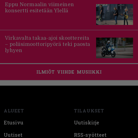
Eppu Normaalin viimeinen
konsertti esitetään Ylellä
Virkavalta takaa-ajoi skoottereita
– poliisimoottoripyörä teki paosta
lyhyen
ILMIÖT
VIIHDE
MUSIIKKI
Footer
ALUEET
TILAUKSET
Etusivu
Uutiskirje
Uutiset
RSS-syötteet