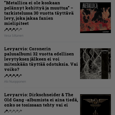
”Metallica ei ole koskaan
pelännyt kehittyä ja muuttua” –
tarkistelussa 30 vuotta täyttävä
levy, joka jakaa fanien
mielipiteet
Vesa Siltanen
Levyarvio: Coronerin
paluualbumi 32 vuotta edellisen
levytyksen jälkeen ei voi
mitenkään täyttää odotuksia. Vai
voiko?
Aki Nuopponen
Levyarvio: Dirkschneider & The
Old Gang -albumista ei aina tiedä,
onko se tosissaan tehty vai ei