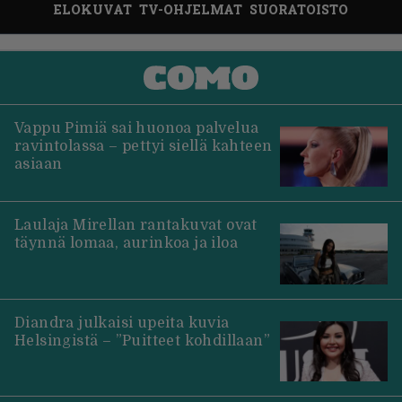
ELOKUVAT
TV-OHJELMAT
SUORATOISTO
Vappu Pimiä sai huonoa palvelua
ravintolassa – pettyi siellä kahteen
asiaan
Laulaja Mirellan rantakuvat ovat
täynnä lomaa, aurinkoa ja iloa
Diandra julkaisi upeita kuvia
Helsingistä – ”Puitteet kohdillaan”