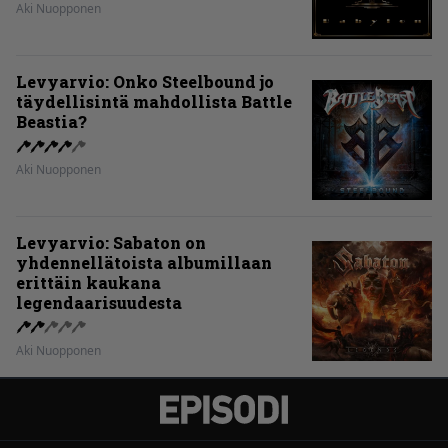
Aki Nuopponen
Levyarvio: Onko Steelbound jo
täydellisintä mahdollista Battle
Beastia?
Aki Nuopponen
Levyarvio: Sabaton on
yhdennellätoista albumillaan
erittäin kaukana
legendaarisuudesta
Aki Nuopponen