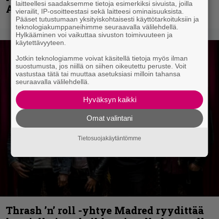
laitteellesi saadaksemme tietoja esimerkiksi sivuista, joilla
Anthrax- ja Korn-miehistöä
vierailit, IP-osoitteestasi sekä laitteesi ominaisuuksista.
Pääset tutustumaan yksityiskohtaisesti käyttötarkoituksiin ja
teknologiakumppaneihimme seuraavalla välilehdellä.
Hylkääminen voi vaikuttaa sivuston toimivuuteen ja
käytettävyyteen.
Jotkin teknologiamme voivat käsitellä tietoja myös ilman
suostumusta, jos niillä on siihen oikeutettu peruste. Voit
vastustaa tätä tai muuttaa asetuksiasi milloin tahansa
seuraavalla välilehdellä.
Hyväksyn kaikki
Omat valintani
Tietosuojakäytäntömme
Thrash ’n’ roll -yhtye Madred ryydittää