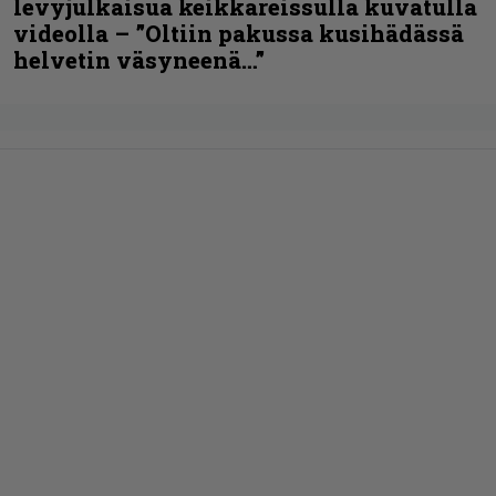
levyjulkaisua keikkareissulla kuvatulla
videolla – ”Oltiin pakussa kusihädässä
helvetin väsyneenä…”