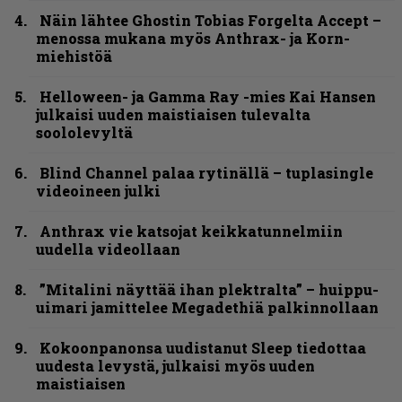
Näin lähtee Ghostin Tobias Forgelta Accept –
menossa mukana myös Anthrax- ja Korn-
miehistöä
Helloween- ja Gamma Ray -mies Kai Hansen
julkaisi uuden maistiaisen tulevalta
soololevyltä
Blind Channel palaa rytinällä – tuplasingle
videoineen julki
Anthrax vie katsojat keikkatunnelmiin
uudella videollaan
”Mitalini näyttää ihan plektralta” – huippu-
uimari jamittelee Megadethiä palkinnollaan
Kokoonpanonsa uudistanut Sleep tiedottaa
uudesta levystä, julkaisi myös uuden
maistiaisen