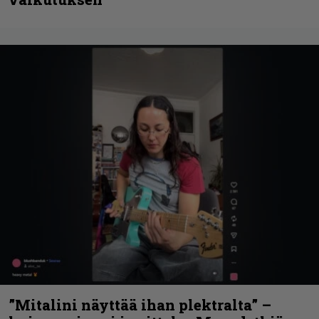
”Mitalini näyttää ihan plektralta” –