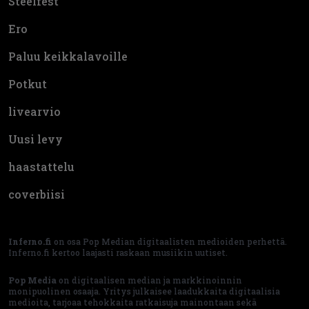
Steelfest
Ero
Paluu keikkalavoille
Potkut
livearvio
Uusi levy
haastattelu
coverbiisi
Inferno.fi
on osa Pop Median digitaalisten medioiden perhettä.
Inferno.fi kertoo laajasti raskaan musiikin uutiset.
Pop Media
on digitaalisen median ja markkinoinnin
monipuolinen osaaja. Yritys julkaisee laadukkaita digitaalisia
medioita, tarjoaa tehokkaita ratkaisuja mainontaan sekä