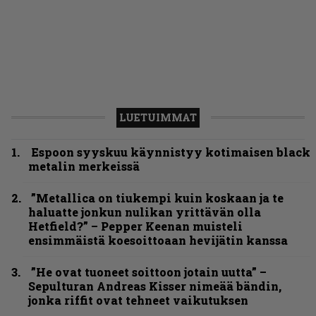
LUETUIMMAT
Espoon syyskuu käynnistyy kotimaisen black
metalin merkeissä
”Metallica on tiukempi kuin koskaan ja te
haluatte jonkun nulikan yrittävän olla
Hetfield?” – Pepper Keenan muisteli
ensimmäistä koesoittoaan hevijätin kanssa
”He ovat tuoneet soittoon jotain uutta” –
Sepulturan Andreas Kisser nimeää bändin,
jonka riffit ovat tehneet vaikutuksen