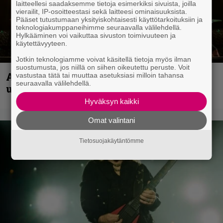
laitteellesi saadaksemme tietoja esimerkiksi sivuista, joilla
vierailit, IP-osoitteestasi sekä laitteesi ominaisuuksista.
Pääset tutustumaan yksityiskohtaisesti käyttötarkoituksiin ja
teknologiakumppaneihimme seuraavalla välilehdellä.
Hylkääminen voi vaikuttaa sivuston toimivuuteen ja
käytettävyyteen.
Jotkin teknologiamme voivat käsitellä tietoja myös ilman
suostumusta, jos niillä on siihen oikeutettu peruste. Voit
Anthrax vie katsojat keikkatunnelmiin
vastustaa tätä tai muuttaa asetuksiasi milloin tahansa
seuraavalla välilehdellä.
uudella videollaan
Hyväksyn kaikki
Omat valintani
Tietosuojakäytäntömme