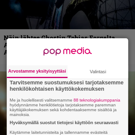
Näin lähtee Ghostin Tobias Forgelta
Accept – menossa mukana myös
Anthrax- ja Korn-miehistöä
Arvostamme yksityisyyttäsi
Valintasi
Tarvitsemme suostumuksesi tarjotaksemme
henkilökohtaisen käyttökokemuksen
Me ja huolellisesti valitsemamme
88 teknologiakumppania
hyödynnämme henkilötietoja tarjotaksemme paremman
käyttäjäkokemuksen sekä kohdentaaksemme sisältöä ja
mainoksia.
Hyväksymällä suostut tietojesi käyttöön seuraavasti
Käytämme laitetunnisteita ja tallennamme evästeitä