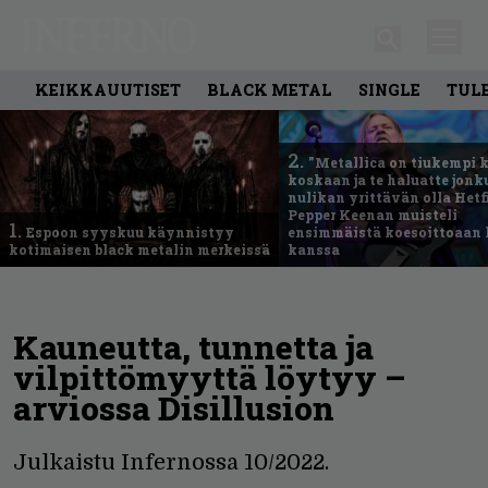
KEIKKAUUTISET
BLACK METAL
SINGLE
TUL
2.
”Metallica on tiukempi 
koskaan ja te haluatte jonk
nulikan yrittävän olla Hetfi
Pepper Keenan muisteli
1.
Espoon syyskuu käynnistyy
ensimmäistä koesoittoaan 
kotimaisen black metalin merkeissä
kanssa
Kauneutta, tunnetta ja
vilpittömyyttä löytyy –
arviossa Disillusion
Julkaistu Infernossa 10/2022.