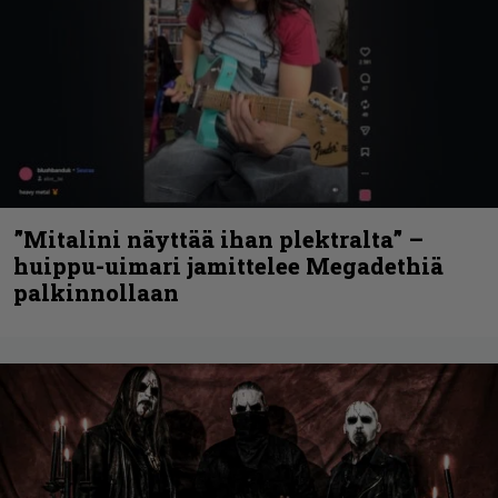
”Mitalini näyttää ihan plektralta” –
huippu-uimari jamittelee Megadethiä
palkinnollaan