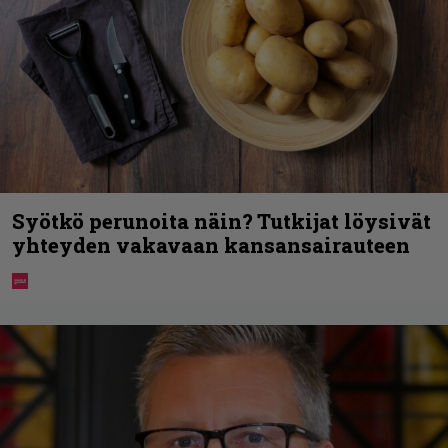
Syötkö perunoita näin? Tutkijat löysivät
yhteyden vakavaan kansansairauteen