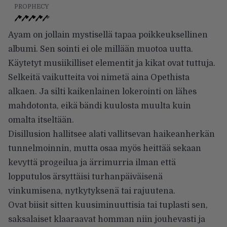
PROPHECY
Ayam on jollain mystisellä tapaa poikkeuksellinen
albumi. Sen sointi ei ole millään muotoa uutta.
Käytetyt musiikilliset elementit ja kikat ovat tuttuja.
Selkeitä vaikutteita voi nimetä aina Opethista
alkaen. Ja silti kaikenlainen lokerointi on lähes
mahdotonta, eikä bändi kuulosta muulta kuin
omalta itseltään.
Disillusion hallitsee alati vallitsevan haikeanherkän
tunnelmoinnin, mutta osaa myös heittää sekaan
kevyttä progeilua ja ärrimurria ilman että
lopputulos ärsyttäisi turhanpäiväisenä
vinkumisena, nytkytyksenä tai rajuutena.
Ovat biisit sitten kuusiminuuttisia tai tuplasti sen,
saksalaiset klaaraavat homman niin jouhevasti ja