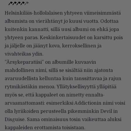
Helsinkiläis-hollolalaisen yhtyeen viimeisimmästä
albumista on vierähtänyt jo kuusi vuotta. Odottaa
kuitenkin kannatti, sillä uusi albumi on ehkä jopa
yhtyeen paras. Keskinkertaisuudet on karsittu pois
ja jäljelle on jäänyt kova, kerroksellinen ja
vivahteikas ydin.
”Ärsykeparatiisi” on albumille kuvaavin
mahdollinen nimi, sillä se sisältää niin ajatonta
avaruudellista kelluntaa kuin tanssittavaa ja rajun
rytmikästäkin menoa. Yllätyksellisyyttä ylläpitää
myös se, että kappaleet on nimetty ennalta-
arvaamattomasti: esimerkiksi Addictionin nimi voisi
olla lyriikoiden perusteella pikemminkin Devil in
Disguise. Sama ominaisuus tosin vaikeuttaa aluksi
kappaleiden erottamista toisistaan.