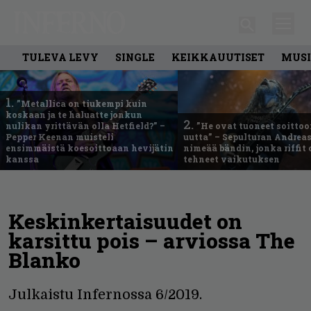
TULEVA LEVY
SINGLE
KEIKKAUUTISET
MUSI
1.
”Metallica on tiukempi kuin
koskaan ja te haluatte jonkun
2.
nulikan yrittävän olla Hetfield?” –
”He ovat tuoneet soittoo
Pepper Keenan muisteli
uutta” – Sepulturan Andreas
ensimmäistä koesoittoaan hevijätin
nimeää bändin, jonka riffit
kanssa
tehneet vaikutuksen
Keskinkertaisuudet on
karsittu pois – arviossa The
Blanko
Julkaistu Infernossa 6/2019.