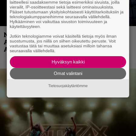
laitteellesi saadaksemme tietoja esimerkiksi sivuista, joilla
vierailit, IP-osoitteestasi sekä laitteesi ominaisuuksista.
Pääset tutustumaan yksityiskohtaisesti käyttötarkoituksiin ja
teknologiakumppaneihimme seuraavalla välilehdellä.
Hylkääminen voi vaikuttaa sivuston toimivuuteen ja
käytettävyyteen.
Näin lähtee Ghostin Tobias Forgelta
Jotkin teknologiamme voivat käsitellä tietoja myös ilman
Accept – menossa mukana myös
suostumusta, jos niillä on siihen oikeutettu peruste. Voit
vastustaa tätä tai muuttaa asetuksiasi milloin tahansa
Anthrax- ja Korn-miehistöä
seuraavalla välilehdellä.
Hyväksyn kaikki
Omat valintani
Tietosuojakäytäntömme