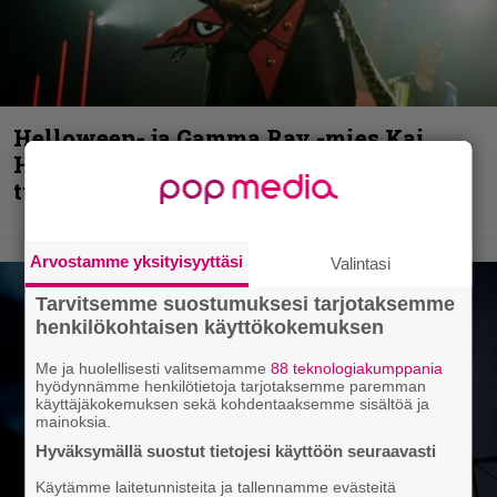
Helloween- ja Gamma Ray -mies Kai
Hansen julkaisi uuden maistiaisen
tulevalta soololevyltä
Arvostamme yksityisyyttäsi
Valintasi
Tarvitsemme suostumuksesi tarjotaksemme
henkilökohtaisen käyttökokemuksen
Me ja huolellisesti valitsemamme
88 teknologiakumppania
hyödynnämme henkilötietoja tarjotaksemme paremman
käyttäjäkokemuksen sekä kohdentaaksemme sisältöä ja
mainoksia.
Hyväksymällä suostut tietojesi käyttöön seuraavasti
Käytämme laitetunnisteita ja tallennamme evästeitä