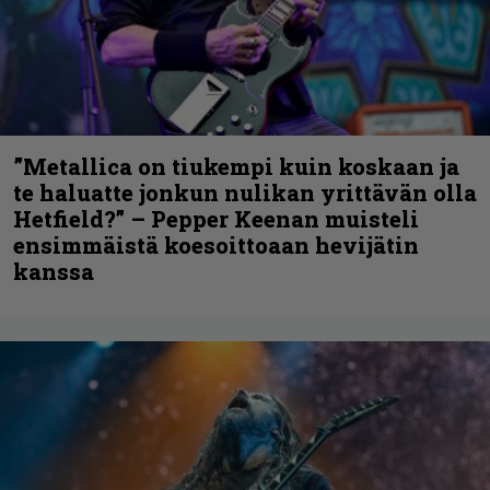
”Metallica on tiukempi kuin koskaan ja
te haluatte jonkun nulikan yrittävän olla
Hetfield?” – Pepper Keenan muisteli
ensimmäistä koesoittoaan hevijätin
kanssa