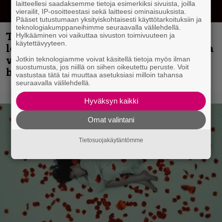
laitteellesi saadaksemme tietoja esimerkiksi sivuista, joilla
vierailit, IP-osoitteestasi sekä laitteesi ominaisuuksista.
Pääset tutustumaan yksityiskohtaisesti käyttötarkoituksiin ja
teknologiakumppaneihimme seuraavalla välilehdellä.
Thrash ’n’ roll -yhtye Madred ryydittää
Hylkääminen voi vaikuttaa sivuston toimivuuteen ja
käytettävyyteen.
levyjulkaisua keikkareissulla kuvatulla
videolla – ”Oltiin pakussa kusihädässä
Jotkin teknologiamme voivat käsitellä tietoja myös ilman
suostumusta, jos niillä on siihen oikeutettu peruste. Voit
helvetin väsyneenä…”
vastustaa tätä tai muuttaa asetuksiasi milloin tahansa
seuraavalla välilehdellä.
Hyväksyn kaikki
Omat valintani
Tietosuojakäytäntömme