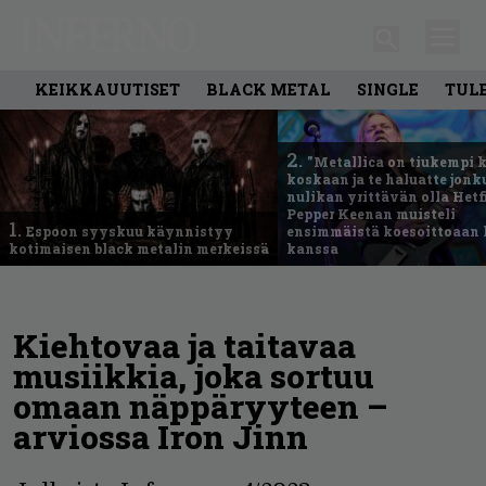
KEIKKAUUTISET
BLACK METAL
SINGLE
TUL
2.
”Metallica on tiukempi 
koskaan ja te haluatte jonk
nulikan yrittävän olla Hetfi
Pepper Keenan muisteli
1.
Espoon syyskuu käynnistyy
ensimmäistä koesoittoaan 
kotimaisen black metalin merkeissä
kanssa
Kiehtovaa ja taitavaa
musiikkia, joka sortuu
omaan näppäryyteen –
arviossa Iron Jinn