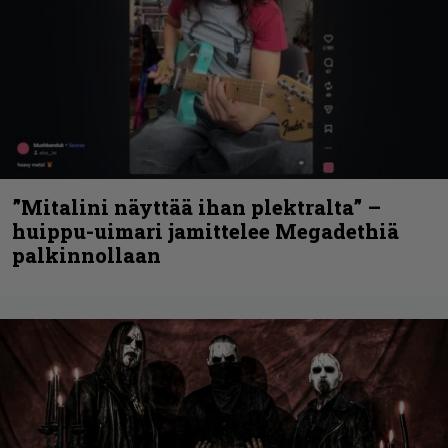
”Mitalini näyttää ihan plektralta” –
huippu-uimari jamittelee Megadethiä
palkinnollaan