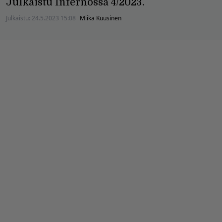
Julkaistu Infernossa 4/2023.
Julkaistu:
24.5.2023 15:08
Miika Kuusinen