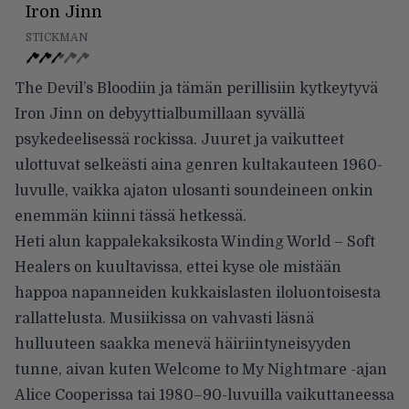
Iron Jinn
STICKMAN
The Devil’s Bloodiin ja tämän perillisiin kytkeytyvä
Iron Jinn on debyyttialbumillaan syvällä
psykedeelisessä rockissa. Juuret ja vaikutteet
ulottuvat selkeästi aina genren kultakauteen 1960-
luvulle, vaikka ajaton ulosanti soundeineen onkin
enemmän kiinni tässä hetkessä.
Heti alun kappalekaksikosta Winding World – Soft
Healers on kuultavissa, ettei kyse ole mistään
happoa napanneiden kukkaislasten iloluontoisesta
rallattelusta. Musiikissa on vahvasti läsnä
hulluuteen saakka menevä häiriintyneisyyden
tunne, aivan kuten Welcome to My Nightmare -ajan
Alice Cooperissa tai 1980–90-luvuilla vaikuttaneessa