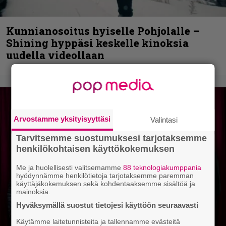
Kunnianosoitus hyiselle Pohjolalle –
Shining hyppäsi keskelle kinoksia
uudella videollaan
Arvostamme yksityisyyttäsi
Valintasi
Tarvitsemme suostumuksesi tarjotaksemme
henkilökohtaisen käyttökokemuksen
Me ja huolellisesti valitsemamme
88 teknologiakumppania
hyödynnämme henkilötietoja tarjotaksemme paremman
käyttäjäkokemuksen sekä kohdentaaksemme sisältöä ja
mainoksia.
Hyväksymällä suostut tietojesi käyttöön seuraavasti
Käytämme laitetunnisteita ja tallennamme evästeitä